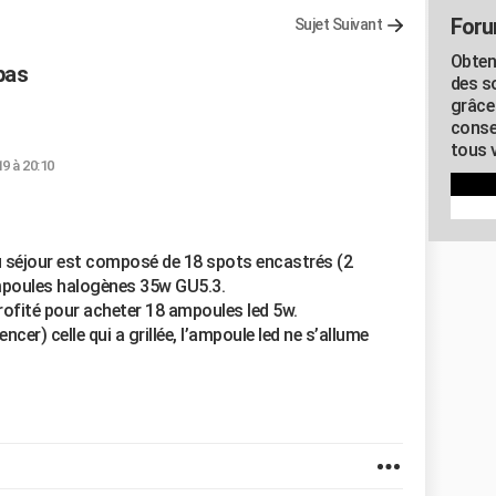
Foru
Sujet Suivant
Obten
pas
des s
grâce
conse
tous v
19 à 20:10
du séjour est composé de 18 spots encastrés (2
ampoules halogènes 35w GU5.3.
 profité pour acheter 18 ampoules led 5w.
er) celle qui a grillée, l’ampoule led ne s’allume