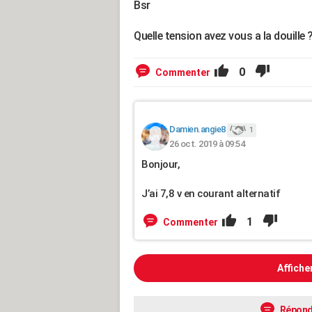
Bsr
Quelle tension avez vous a la douille 
0
Commenter
Damien.angie8
1
26 oct. 2019 à 09:54
Bonjour,
J’ai 7,8 v en courant alternatif
1
Commenter
Affiche
Répond