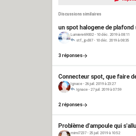
Discussions similaires
un spot halogene de plafond 
Lumiere69002
-
10 déc. 2019 à 08:11
stf_jpd87
-
10 déc. 2019 à 08:35
3 réponses
Connecteur spot, que faire de
Ignace
-
26 juil. 2019 à 23:27
Ignace
-
27 juil. 2019 à 07:59
2 réponses
Problème d'ampoule qui s'allu
mimi7237
-
25 juil. 2019 à 10:52