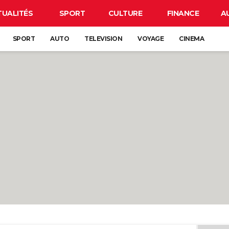
TUALITÉS
SPORT
CULTURE
FINANCE
A
SPORT
AUTO
TELEVISION
VOYAGE
CINEMA