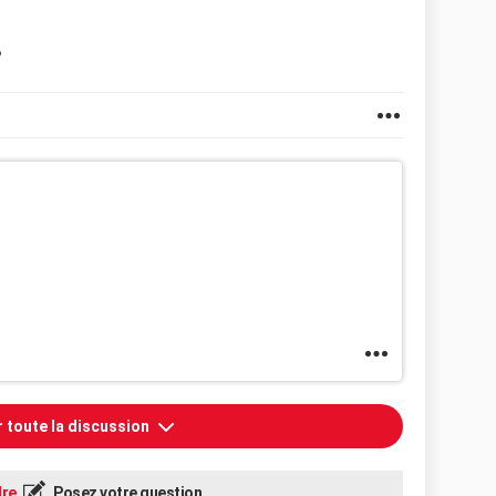
?
r toute la discussion
re
Posez votre question