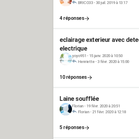
BRICO33
-
30 juil. 2019 à 13:17
4 réponses
eclairage exterieur avec de
electrique
yoyo951
-
15 janv. 2020 à 10:50
Henriette
-
3 févr. 2020 à 15:00
10 réponses
Laine soufflée
Florian
-
19 févr. 2020 à 20:51
Florian
-
21 févr. 2020 à 12:18
5 réponses