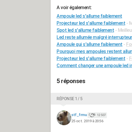
A voir également:
Ampoule led s'allume faiblement
Projecteur led s'allume faiblement
- 
Spot led s'allume faiblement
- Meille
Led reste allumée malgré interrupteur
Ampoule qui s'allume faiblement
-
Fo
Pourquoi mes ampoules restent allu
Projecteur led s'allume faiblement
-
F
Comment changer une ampoule led in
5 réponses
RÉPONSE 1 / 5
stf_frmu
12 507
25 oct. 2019 à 20:56