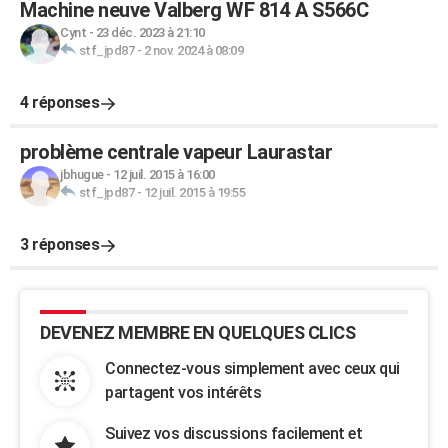
Machine neuve Valberg WF 814 A S566C
Cynt
-
23 déc. 2023 à 21:10
stf_jpd87
-
2 nov. 2024 à 08:09
4 réponses
problème centrale vapeur Laurastar
jbhugue
-
12 juil. 2015 à 16:00
stf_jpd87
-
12 juil. 2015 à 19:55
3 réponses
DEVENEZ MEMBRE EN QUELQUES CLICS
Connectez-vous simplement avec ceux qui
partagent vos intérêts
Suivez vos discussions facilement et