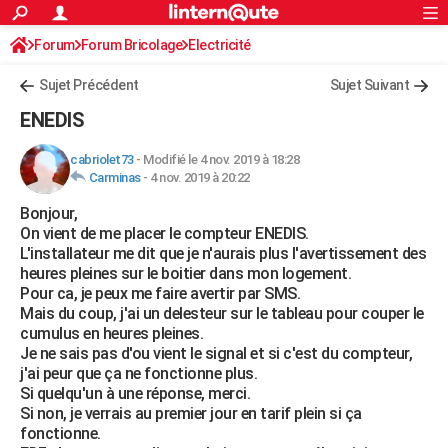
ACTUALITÉS
Forum
Forum Bricolage
Connexion
Electricité
S'inscrire
Rechercher
Société
Education
Villes
Politique
Faits Divers
Monde
+
SPORT
Sujet Précédent
Sujet Suivant
Football
Cyclisme
Forum
Coupe du monde 2026
Tennis
Rugby
CULTURE
ENEDIS
TNT
Cinéma
Musique
Programme TV
Streaming
Sorties cinéma
+
FINANCE
cabriolet73
-
Modifié le 4 nov. 2019 à 18:28
Carminas
-
4 nov. 2019 à 20:22
Impôts
Immobilier
Banque
Crédit
Retraite
Epargne
Risques naturels par ville
Assurance
AUTO
Bonjour,
Réserver un essai
Berlines
Forum auto
Essais
Citadines
SUV
+
HIGH-TECH
On vient de me placer le compteur ENEDIS.
L'installateur me dit que je n'aurais plus l'avertissement des
Meilleur smartphone
Ordinateurs
Guide high-tech
Mobiles
Internet
Jeux vidéo
+
BRICOLAGE
heures pleines sur le boitier dans mon logement.
Pour ca, je peux me faire avertir par SMS.
Aménagement intérieur
Cuisine
Jardinage
+
Forum
Extérieur
Salle de bains
Rangement
WEEK-END
Mais du coup, j'ai un delesteur sur le tableau pour couper le
cumulus en heures pleines.
Escapades
Expositions
Week-end nature
Guides de France
Patrimoine
Musées
+
LIFESTYLE
Je ne sais pas d'ou vient le signal et si c'est du compteur,
j'ai peur que ça ne fonctionne plus.
Bien-être
Mode
+
Art de vivre
Loisirs
Modes de vie
SANTE
Si quelqu'un à une réponse, merci.
Si non, je verrais au premier jour en tarif plein si ça
Guide de la santé
Médicaments
+
Alimentation
Maladies
Sommeil
VOYAGE
fonctionne.