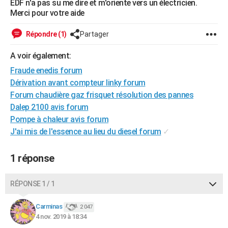
EDF n'a pas su me dire et m'oriente vers un électricien.
City break
Voyage de noces
Climat
Destinations
Voyage nature
Forum
+
Merci pour votre aide
PHOTO
GUIDES D'ACHAT
Répondre (1)
Partager
BONS PLANS
A voir également:
Fraude enedis forum
CARTE DE VOEUX
Dérivation avant compteur linky forum
Carte Bonne année
Carte Pâques
Carte de Noël
Carte Saint-Valentin
Carte d'anniversaire
Forum chaudière gaz frisquet résolution des pannes
DICTIONNAIRE
Dalep 2100 avis forum
Biographies
Expressions
Dictionnaire
Citations
Proverbes
PROGRAMME TV
Pompe à chaleur avis forum
J'ai mis de l'essence au lieu du diesel forum
✓
COPAINS D'AVANT
Se connecter
Collèges
Universités
Service militaire
S'inscrire
Lycées
Primaires
Entreprises
Avis de recherche
1 réponse
AVIS DE DÉCÈS
FORUM
RÉPONSE 1 / 1
Lifestyle
Sport
Television
Cinema
Bricolage
Culture
Auto
Voyage
Carminas
2 047
4 nov. 2019 à 18:34