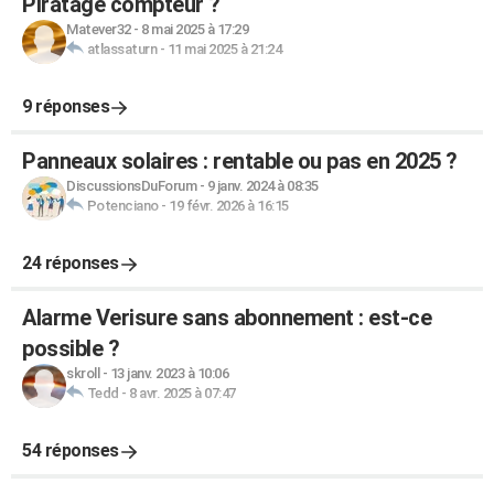
Piratage compteur ?
Matever32
-
8 mai 2025 à 17:29
atlassaturn
-
11 mai 2025 à 21:24
9 réponses
Panneaux solaires : rentable ou pas en 2025 ?
DiscussionsDuForum
-
9 janv. 2024 à 08:35
Potenciano
-
19 févr. 2026 à 16:15
24 réponses
Alarme Verisure sans abonnement : est-ce
possible ?
skroll
-
13 janv. 2023 à 10:06
Tedd
-
8 avr. 2025 à 07:47
54 réponses