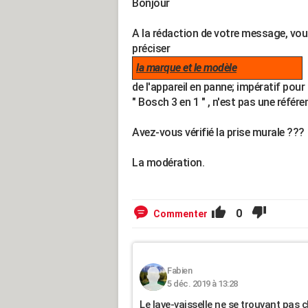
Bonjour
A la rédaction de votre message, vo
préciser
la marque et le modèle
de l'appareil en panne; impératif pour 
" Bosch 3 en 1 " , n'est pas une référ
Avez-vous vérifié la prise murale ???
La modération.
0
Commenter
Fabien
5 déc. 2019 à 13:28
Le lave-vaisselle ne se trouvant pas 