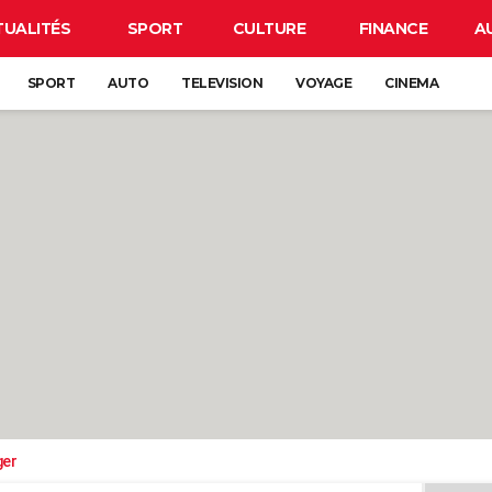
TUALITÉS
SPORT
CULTURE
FINANCE
A
SPORT
AUTO
TELEVISION
VOYAGE
CINEMA
ger