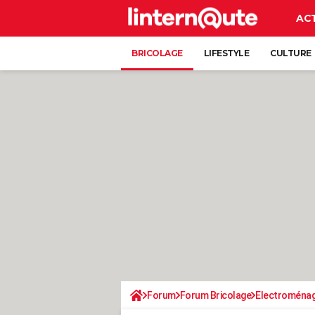
AC
BRICOLAGE
LIFESTYLE
CULTURE
Forum
Forum Bricolage
Electroména