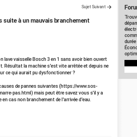
Foru
Sujet Suivant
Trouv
lus suite à un mauvais branchement
dépan
élect
commu
durée
Écono
optimi
n lave vaisselle Bosch 3 en 1 sans avoir bien ouvert
. Résultat la machine s'est vite arrêtée et depuis ne
sur ce qui aurait pu dysfonctionner ?
s causes de pannes suivantes (https://www.sos-
arre-pas.html) mais peut être savez vous s'il y a
 en cas non branchement de l'arrivée d'eau.