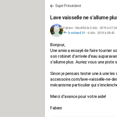
Sujet Précédent
Lave vaisselle ne s'allume p
Fabien
-
Modifié le 5 déc. 2019 à 07:24
b richard 31
-
6 déc. 2019 à 08:43
Bonjour,
Une amie a essayé de faire tourner so
son robinet d'arrivée d'eau auparavant
s'allume plus. Auriez vous une piste 
Sinon je pensais tester une à une le
accessoire.com/lave-vaisselle-ne-dem
mécanisme particulier qui s'enclenche
Merci d'avance pour votre aide!
Fabien