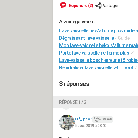
Répondre (3)
Partager
A voir également:
Lave vaisselle ne s'allume plus suit
Dégraissant lave vaisselle
- Guide
Mon lave-vaisselle beko s'allume mai
Porte lave vaisselle ne ferme plus
✓
-
Lave-vaisselle bosch erreur e15 robin
Réinitialiser lave vaisselle whirlpool
✓
3 réponses
RÉPONSE 1 / 3
stf_jpd87
29 968
5 déc. 2019 à 08:40