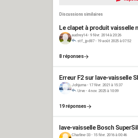
Discussions similaires
Le clapet à produit vaisselle 
audrey14
-
9 févr. 2014 à 20:26
stf_jpd87
-
19 août 2025 à 07:52
8 réponses
Erreur F2 sur lave-vaisselle 
Johjuma
-
17 févr. 2021 à 15:37
Urve
-
4 nov. 2025 à 10:09
19 réponses
lave-vaisselle Bosch SuperSil
Charline-33
-
15 févr. 2016 à 00:46