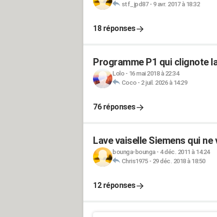
stf_jpd87
-
9 avr. 2017 à 18:32
18 réponses
Programme P1 qui clignote la
Lolo
-
16 mai 2018 à 22:34
Coco
-
2 juil. 2026 à 14:29
76 réponses
Lave vaiselle Siemens qui ne 
bounga-bounga
-
4 déc. 2011 à 14:24
Chris1975
-
29 déc. 2018 à 18:50
12 réponses