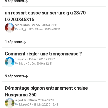
4 réponses
un ressort casse sur serrure g u 28/70
LG200X45X15
hepheistos
-
29 nov. 2015 à 01:15
stf_jpd87
-
29 nov. 2015 à 08:11
1 réponse
Comment régler une tronçonneuse ?
oursjack
-
15 févr. 2010 à 21:57
Nico
-
9 déc. 2019 à 12:41
9 réponses
Démontage pignon entranement chaine
Husqvarna 350
la godille
-
30 nov. 2014 à 19:18
Margo27
-
18 juin 2020 à 15:44