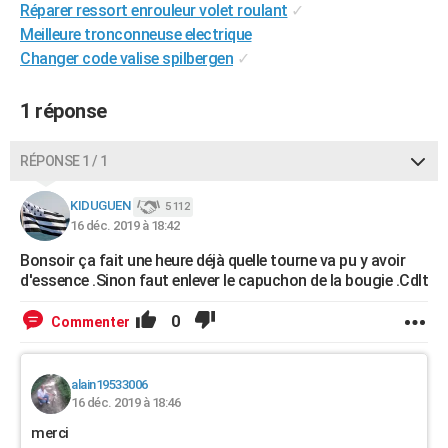
Réparer ressort enrouleur volet roulant
✓
City break
Voyage de noces
Climat
Destinations
Voyage nature
Forum
+
PHOTO
Meilleure tronconneuse electrique
Changer code valise spilbergen
✓
GUIDES D'ACHAT
BONS PLANS
1 réponse
CARTE DE VOEUX
RÉPONSE 1 / 1
Carte Bonne année
Carte Pâques
Carte de Noël
Carte Saint-Valentin
Carte d'anniversaire
DICTIONNAIRE
KIDUGUEN
5 112
Biographies
Expressions
Dictionnaire
Citations
Proverbes
16 déc. 2019 à 18:42
PROGRAMME TV
Bonsoir ça fait une heure déjà quelle tourne va pu y avoir
COPAINS D'AVANT
d'essence .Sinon faut enlever le capuchon de la bougie .Cdlt
Se connecter
Collèges
Universités
Service militaire
S'inscrire
Lycées
Primaires
Entreprises
Avis de recherche
AVIS DE DÉCÈS
0
Commenter
FORUM
Lifestyle
Sport
Television
Cinema
Bricolage
Culture
Auto
Voyage
alain19533006
16 déc. 2019 à 18:46
merci