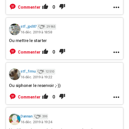
0
Commenter
stf_jpd87
29 965
16 déc. 2019 à 18:58
Ou mettre le starter
0
Commenter
stf_frmu
12 510
16 déc. 2019 à 19:22
Ou siphoner le reservoir ;-))
0
Commenter
Dannan
399
16 déc. 2019 à 19:24