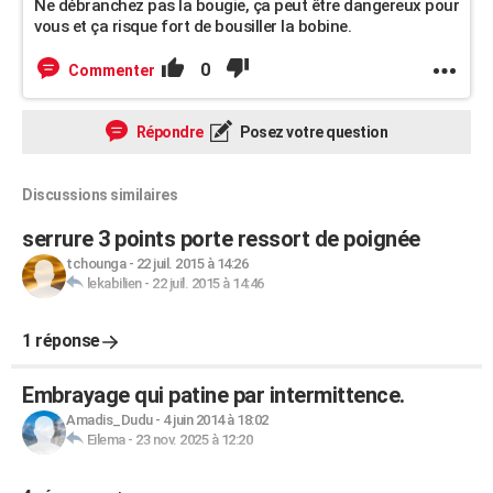
Ne débranchez pas la bougie, ça peut être dangereux pour
vous et ça risque fort de bousiller la bobine.
0
Commenter
Répondre
Posez votre question
Discussions similaires
serrure 3 points porte ressort de poignée
tchounga
-
22 juil. 2015 à 14:26
lekabilien
-
22 juil. 2015 à 14:46
1 réponse
Embrayage qui patine par intermittence.
Amadis_Dudu
-
4 juin 2014 à 18:02
Eilema
-
23 nov. 2025 à 12:20