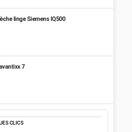
Sèche linge Siemens IQ500
avantixx 7
UES CLICS