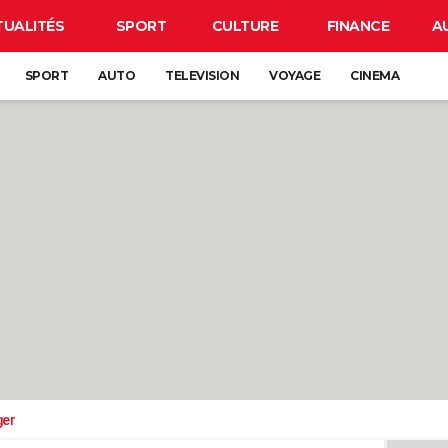
TUALITÉS
SPORT
CULTURE
FINANCE
A
SPORT
AUTO
TELEVISION
VOYAGE
CINEMA
ger