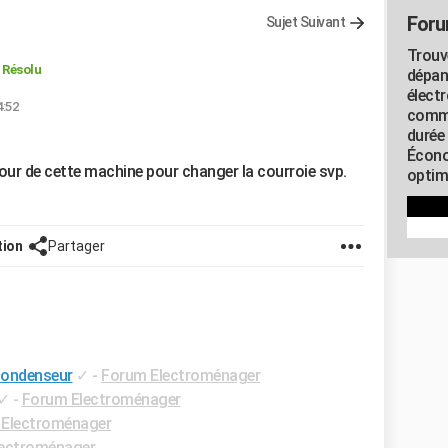
Foru
Sujet Suivant
Trouv
Résolu
dépan
élect
4:52
commu
durée
Écono
r de cette machine pour changer la courroie svp.
optimi
tion
Partager
condenseur
✓
-
Forum Electroménager
✓
-
Forum Electroménager
Electroménager
ectroménager