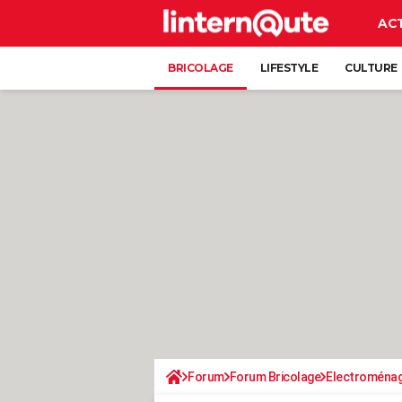
AC
BRICOLAGE
LIFESTYLE
CULTURE
Forum
Forum Bricolage
Electroména