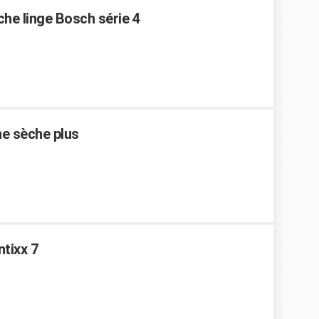
che linge Bosch série 4
ne sèche plus
tixx 7