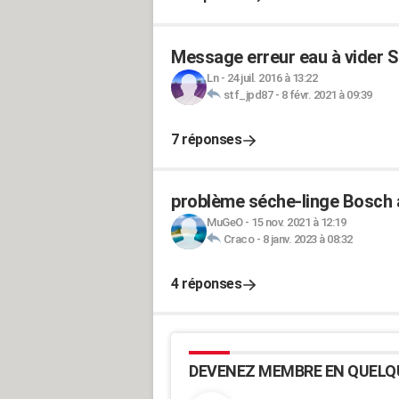
Message erreur eau à vider 
Ln
-
24 juil. 2016 à 13:22
stf_jpd87
-
8 févr. 2021 à 09:39
7 réponses
problème séche-linge Bosch 
MuGeO
-
15 nov. 2021 à 12:19
Craco
-
8 janv. 2023 à 08:32
4 réponses
DEVENEZ MEMBRE EN QUELQ