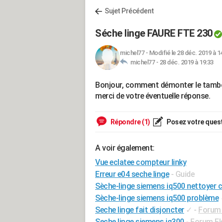
Sujet Précédent
Séche linge FAURE FTE 230
michel77
-
Modifié le 28 déc. 2019 à 1
michel77 -
28 déc. 2019 à 19:33
Bonjour, comment démonter le tambou
merci de votre éventuelle réponse.
Répondre (1)
Posez votre ques
A voir également:
Vue eclatee compteur linky
Erreur e04 seche linge
- Guide
Sèche-linge siemens iq500 nettoyer 
Sèche-linge siemens iq500 problème
Seche linge fait disjoncter
✓
-
Forum 
Seche linge siemens iq300
-
Forum El