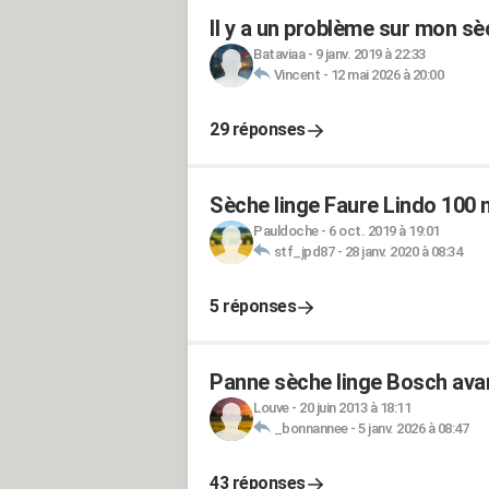
Il y a un problème sur mon sè
Bataviaa
-
9 janv. 2019 à 22:33
Vincent
-
12 mai 2026 à 20:00
29 réponses
Sèche linge Faure Lindo 100 
Pauldoche
-
6 oct. 2019 à 19:01
stf_jpd87
-
28 janv. 2020 à 08:34
5 réponses
Panne sèche linge Bosch avan
Louve
-
20 juin 2013 à 18:11
_bonnannee
-
5 janv. 2026 à 08:47
43 réponses