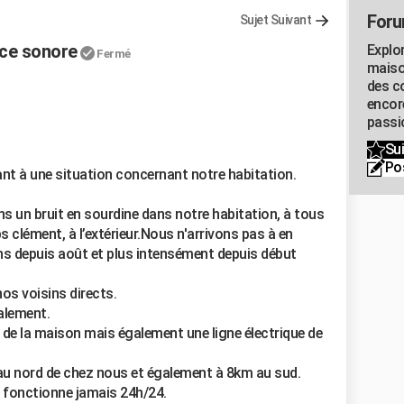
Foru
Sujet Suivant
nce sonore
Explo
Fermé
maiso
des co
encor
passio
Sui
Po
ant à une situation concernant notre habitation.
s un bruit en sourdine dans notre habitation, à tous
 clément, à l’extérieur.Nous n'arrivons pas à en
ns depuis août et plus intensément depuis début
os voisins directs.
galement.
de la maison mais également une ligne électrique de
au nord de chez nous et également à 8km au sud.
e fonctionne jamais 24h/24.