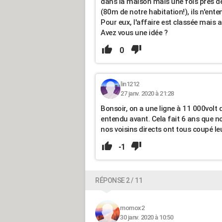
dans la maison mais une fois prés de 
(80m de notre habitation!), ils n'enten
Pour eux, l'affaire est classée mais 
Avez vous une idée ?
0
lin1212
27 janv. 2020 à 21:28
Bonsoir, on a une ligne à 11 000volt
entendu avant. Cela fait 6 ans que
nos voisins directs ont tous coupé le
-1
RÉPONSE 2 / 11
momox2
30 janv. 2020 à 10:50