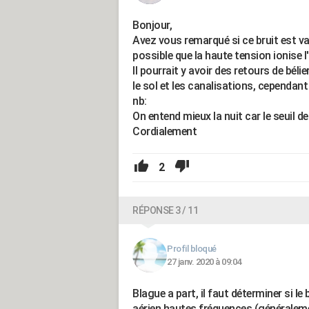
Bonjour,
Avez vous remarqué si ce bruit est vari
possible que la haute tension ionise l'
Il pourrait y avoir des retours de béli
le sol et les canalisations, cependant 
nb:
On entend mieux la nuit car le seuil d
Cordialement
2
RÉPONSE 3 / 11
Profil bloqué
27 janv. 2020 à 09:04
Blague a part, il faut déterminer si le 
aérien hautes fréquences (généralem