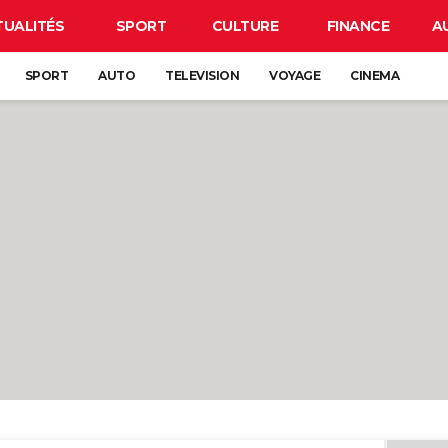
TUALITÉS
SPORT
CULTURE
FINANCE
A
SPORT
AUTO
TELEVISION
VOYAGE
CINEMA