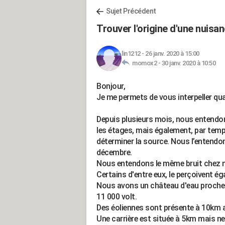
Sujet Précédent
Trouver l'origine d'une nuisa
lin1212
-
26 janv. 2020 à 15:00
momox2 -
30 janv. 2020 à 10:50
Bonjour,
Je me permets de vous interpeller qu
Depuis plusieurs mois, nous entendon
les étages, mais également, par temps
déterminer la source. Nous l’entendo
décembre.
Nous entendons le même bruit chez n
Certains d'entre eux, le perçoivent é
Nous avons un château d'eau proche 
11 000 volt.
Des éoliennes sont présente à 10km 
Une carrière est située à 5km mais n