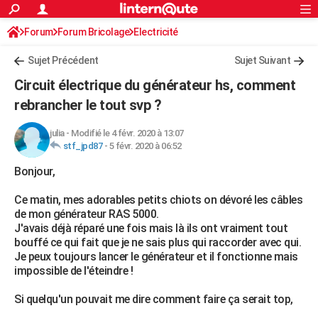
ACTUALITÉS
Forum
Forum Bricolage
Connexion
Electricité
S'inscrire
Rechercher
Société
Education
Villes
Politique
Faits Divers
Monde
+
SPORT
Sujet Précédent
Sujet Suivant
Football
Cyclisme
Forum
Coupe du monde 2026
Tennis
Rugby
CULTURE
Circuit électrique du générateur hs, comment
TNT
Cinéma
Musique
Programme TV
Streaming
Sorties cinéma
+
rebrancher le tout svp ?
FINANCE
Impôts
Immobilier
Banque
Crédit
Retraite
Epargne
Risques naturels par ville
Assurance
AUTO
julia
-
Modifié le 4 févr. 2020 à 13:07
stf_jpd87
-
5 févr. 2020 à 06:52
Réserver un essai
Berlines
Forum auto
Essais
Citadines
SUV
+
HIGH-TECH
Bonjour,
Meilleur smartphone
Ordinateurs
Guide high-tech
Mobiles
Internet
Jeux vidéo
+
BRICOLAGE
Ce matin, mes adorables petits chiots on dévoré les câbles
de mon générateur RAS 5000.
Aménagement intérieur
Cuisine
Jardinage
+
Forum
Extérieur
Salle de bains
Rangement
WEEK-END
J'avais déjà réparé une fois mais là ils ont vraiment tout
bouffé ce qui fait que je ne sais plus qui raccorder avec qui.
Escapades
Expositions
Week-end nature
Guides de France
Patrimoine
Musées
+
LIFESTYLE
Je peux toujours lancer le générateur et il fonctionne mais
impossible de l'éteindre !
Bien-être
Mode
+
Art de vivre
Loisirs
Modes de vie
SANTE
Si quelqu'un pouvait me dire comment faire ça serait top,
Guide de la santé
Médicaments
+
Alimentation
Maladies
Sommeil
VOYAGE