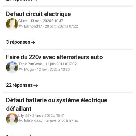
Defaut circuit electrique
Gilles
-
13 oct. 2024 à 10:47
Edmond17
-
20 oct. 2024 à 07:22
3 réponses
Faire du 220v avec alternateurs auto
TeslaPurGenie
-
11 juin 2011 à 17:02
Moga
-
12 févr. 2020 à 13:30
22 réponses
Défaut batterie ou système électrique
défaillant
Lilyh57
-
24 nov. 2022 à 15:41
labricole47
-
26 nov. 2022 à 07:04