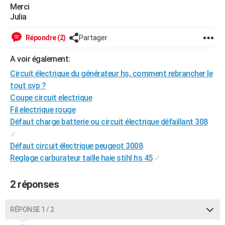
Merci
City break
Voyage de noces
Climat
Destinations
Voyage nature
Forum
+
PHOTO
Julia
GUIDES D'ACHAT
Répondre (2)
Partager
BONS PLANS
A voir également:
CARTE DE VOEUX
Circuit électrique du générateur hs, comment rebrancher le
tout svp ?
Carte Bonne année
Carte Pâques
Carte de Noël
Carte Saint-Valentin
Carte d'anniversaire
DICTIONNAIRE
Coupe circuit electrique
Fil electrique rouge
Biographies
Expressions
Dictionnaire
Citations
Proverbes
PROGRAMME TV
Défaut charge batterie ou circuit électrique défaillant 308
✓
COPAINS D'AVANT
Défaut circuit électrique peugeot 3008
Se connecter
Collèges
Universités
Service militaire
S'inscrire
Lycées
Primaires
Entreprises
Avis de recherche
AVIS DE DÉCÈS
Reglage carburateur taille haie stihl hs 45
✓
FORUM
2 réponses
Lifestyle
Sport
Television
Cinema
Bricolage
Culture
Auto
Voyage
RÉPONSE 1 / 2