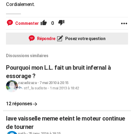
Cordialement.
0
Commenter
Répondre
Posez votre question
Discussions similaires
Pourquoi mon L.L. fait un bruit infernal à
essorage ?
zazadizaza
-
7 mai 2010 à 20:15
stf_la sudiste
-
1 mai 2013 à 18:42
12 réponses
lave vaisselle meme eteint le moteur continue
de tourner
nath
-
25 janv. 2016 à 19:15