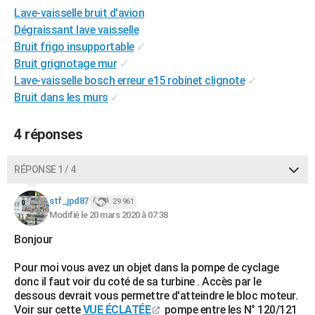
Lave-vaisselle bruit d'avion
City break
Voyage de noces
Climat
Destinations
Voyage nature
Forum
+
PHOTO
Dégraissant lave vaisselle
GUIDES D'ACHAT
Bruit frigo insupportable
✓
Bruit grignotage mur
✓
BONS PLANS
Lave-vaisselle bosch erreur e15 robinet clignote
✓
Bruit dans les murs
✓
CARTE DE VOEUX
Carte Bonne année
Carte Pâques
Carte de Noël
Carte Saint-Valentin
Carte d'anniversaire
DICTIONNAIRE
4 réponses
Biographies
Expressions
Dictionnaire
Citations
Proverbes
PROGRAMME TV
RÉPONSE 1 / 4
COPAINS D'AVANT
stf_jpd87
29 961
Se connecter
Collèges
Universités
Service militaire
S'inscrire
Lycées
Primaires
Entreprises
Avis de recherche
Modifié le 20 mars 2020 à 07:38
AVIS DE DÉCÈS
Bonjour
FORUM
Pour moi vous avez un objet dans la pompe de cyclage
Lifestyle
Sport
Television
Cinema
Bricolage
Culture
Auto
Voyage
donc il faut voir du coté de sa turbine . Accès par le
dessous devrait vous permettre d'atteindre le bloc moteur.
Voir sur cette
VUE ÉCLATÉE
pompe entre les N° 120/121