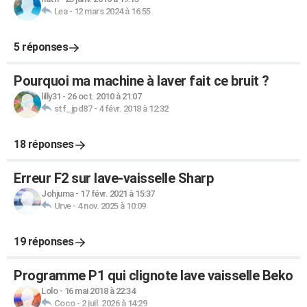
Lea
-
12 mars 2024 à 16:55
5 réponses
Pourquoi ma machine à laver fait ce bruit ?
lilly31
-
26 oct. 2010 à 21:07
stf_jpd87
-
4 févr. 2018 à 12:32
18 réponses
Erreur F2 sur lave-vaisselle Sharp
Johjuma
-
17 févr. 2021 à 15:37
Urve
-
4 nov. 2025 à 10:09
19 réponses
Programme P1 qui clignote lave vaisselle Beko
Lolo
-
16 mai 2018 à 22:34
Coco
-
2 juil. 2026 à 14:29