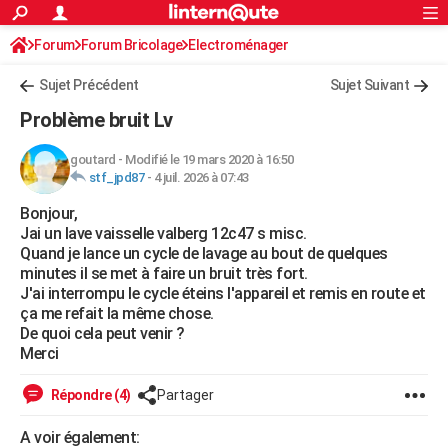
ACTUALITÉS
Forum
Forum Bricolage
Connexion
Electroménager
S'inscrire
Rechercher
Société
Education
Villes
Politique
Faits Divers
Monde
+
SPORT
Sujet Précédent
Sujet Suivant
Football
Cyclisme
Forum
Coupe du monde 2026
Tennis
Rugby
CULTURE
Problème bruit Lv
TNT
Cinéma
Musique
Programme TV
Streaming
Sorties cinéma
+
FINANCE
goutard
-
Modifié le 19 mars 2020 à 16:50
stf_jpd87
-
4 juil. 2026 à 07:43
Impôts
Immobilier
Banque
Crédit
Retraite
Epargne
Risques naturels par ville
Assurance
AUTO
Bonjour,
Réserver un essai
Berlines
Forum auto
Essais
Citadines
SUV
+
HIGH-TECH
Jai un lave vaisselle valberg 12c47 s misc.
Quand je lance un cycle de lavage au bout de quelques
Meilleur smartphone
Ordinateurs
Guide high-tech
Mobiles
Internet
Jeux vidéo
+
BRICOLAGE
minutes il se met à faire un bruit très fort.
J'ai interrompu le cycle éteins l'appareil et remis en route et
Aménagement intérieur
Cuisine
Jardinage
+
Forum
Extérieur
Salle de bains
Rangement
WEEK-END
ça me refait la même chose.
De quoi cela peut venir ?
Escapades
Expositions
Week-end nature
Guides de France
Patrimoine
Musées
+
LIFESTYLE
Merci
Bien-être
Mode
+
Art de vivre
Loisirs
Modes de vie
SANTE
Répondre (4)
Partager
Guide de la santé
Médicaments
+
Alimentation
Maladies
Sommeil
VOYAGE
A voir également: