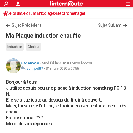
ACTUALITÉS
Forum
Forum Bricolage
Connexion
Electroménager
S'inscrire
Rechercher
Société
Education
Villes
Politique
Faits Divers
Monde
+
SPORT
Sujet Précédent
Sujet Suivant
Football
Cyclisme
Forum
Coupe du monde 2026
Tennis
Rugby
CULTURE
Ma Plaque induction chauffe
TNT
Cinéma
Musique
Programme TV
Streaming
Sorties cinéma
+
FINANCE
Induction
Chaleur
Impôts
Immobilier
Banque
Crédit
Retraite
Epargne
Risques naturels par ville
Assurance
AUTO
Ptoleme59
-
Modifié le 30 mars 2020 à 22:20
Réserver un essai
Berlines
Forum auto
Essais
Citadines
SUV
+
HIGH-TECH
stf_jpd87
-
31 mars 2020 à 07:56
Meilleur smartphone
Ordinateurs
Guide high-tech
Mobiles
Internet
Jeux vidéo
+
BRICOLAGE
Bonjour à tous,
J'utilise depuis peu une plaque à induction homeking PC 18
Aménagement intérieur
Cuisine
Jardinage
+
Forum
Extérieur
Salle de bains
Rangement
WEEK-END
N.
Elle se situe juste au dessus du tiroir à couvert.
Escapades
Expositions
Week-end nature
Guides de France
Patrimoine
Musées
+
LIFESTYLE
Mais, lorsque je l'utilise, le tiroir à couvert est vraiment très
chaud.
Bien-être
Mode
+
Art de vivre
Loisirs
Modes de vie
SANTE
Est ce normal ???
Merci de vos réponses.
Guide de la santé
Médicaments
+
Alimentation
Maladies
Sommeil
VOYAGE