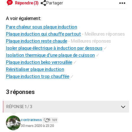
Répondre (3)
Partager
City break
Voyage de noces
Climat
Destinations
Voyage nature
Forum
+
PHOTO
A voir également:
GUIDES D'ACHAT
Pare chaleur sous plaque induction
BONS PLANS
Plaque induction qui chauffe partout
- Meilleures réponses
Plaque induction reste chaude
- Meilleures réponses
CARTE DE VOEUX
Isoler plaque électrique à induction par dessous
✓
Carte Bonne année
Carte Pâques
Carte de Noël
Carte Saint-Valentin
Carte d'anniversaire
DICTIONNAIRE
Isolation thermique d'une plaque de cuisson
✓
Plaque induction beko verrouillée
✓
Biographies
Expressions
Dictionnaire
Citations
Proverbes
PROGRAMME TV
Réinitialiser plaque induction
Plaque induction trop chauffée
✓
COPAINS D'AVANT
Se connecter
Collèges
Universités
Service militaire
S'inscrire
Lycées
Primaires
Entreprises
Avis de recherche
AVIS DE DÉCÈS
3 réponses
FORUM
RÉPONSE 1 / 3
Lifestyle
Sport
Television
Cinema
Bricolage
Culture
Auto
Voyage
contrariness
169
30 mars 2020 à 23:20