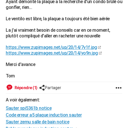
Ayant démonté la plaque a la recherche d'un condo brûlé ou
City break
Voyage de noces
Climat
Destinations
Voyage nature
Forum
+
gonfler, rien...
PHOTO
Le ventilo est libre, la plaque a toujours été bien aérée
GUIDES D'ACHAT
La j'ai vraiment besoin de conseils car en ce moment,
BONS PLANS
plutôt compliqué d'aller en racheter une nouvelle
CARTE DE VOEUX
https://www.zupimages.net/up/20/14/7v1f.jpg
Carte Bonne année
Carte Pâques
Carte de Noël
Carte Saint-Valentin
Carte d'anniversaire
https://www.zupimages.net/up/20/14/yo9n.jpg
DICTIONNAIRE
Biographies
Expressions
Dictionnaire
Citations
Proverbes
Merci d'avance
PROGRAMME TV
Tom
COPAINS D'AVANT
Se connecter
Collèges
Universités
Service militaire
S'inscrire
Lycées
Primaires
Entreprises
Avis de recherche
Répondre (1)
Partager
AVIS DE DÉCÈS
FORUM
A voir également:
Sauter spi5361b notice
Lifestyle
Sport
Television
Cinema
Bricolage
Culture
Auto
Voyage
Code erreur a5 plaque induction sauter
Sauter zemu salle de bain notice