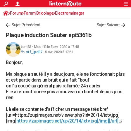
ACTUALITÉS
Forum
Forum Bricolage
Connexion
Electroménager
S'inscrire
Rechercher
Société
Education
Villes
Politique
Faits Divers
Monde
+
SPORT
Sujet Précédent
Sujet Suivant
Football
Cyclisme
Forum
Coupe du monde 2026
Tennis
Rugby
CULTURE
Plaque induction Sauter spi5361b
TNT
Cinéma
Musique
Programme TV
Streaming
Sorties cinéma
+
FINANCE
tom83
-
Modifié le 5 avr. 2020 à 17:48
stf_jpd87
-
5 avr. 2020 à 17:51
Impôts
Immobilier
Banque
Crédit
Retraite
Epargne
Risques naturels par ville
Assurance
AUTO
Bonjour,
Réserver un essai
Berlines
Forum auto
Essais
Citadines
SUV
+
HIGH-TECH
Ma plaque a sauté il y a deux jours, elle ne fonctionnait plus
Meilleur smartphone
Ordinateurs
Guide high-tech
Mobiles
Internet
Jeux vidéo
+
BRICOLAGE
et est partie dans un bruit qui a fait ''bouf''
on l'a coupé au général puis rallumée 24h après
Aménagement intérieur
Cuisine
Jardinage
+
Forum
Extérieur
Salle de bains
Rangement
WEEK-END
Elle a refonctionnée puis a nouveau un bouf et depuis plus
rien
Escapades
Expositions
Week-end nature
Guides de France
Patrimoine
Musées
+
LIFESTYLE
Là elle se contente d'afficher un message très bref
Bien-être
Mode
+
Art de vivre
Loisirs
Modes de vie
SANTE
[url=https://zupimages.net/viewer.php?id=20/14/ixtv.jpg]
[img]
https://zupimages.net/up/20/14/ixtv.jpg[/img][/url]
Guide de la santé
Médicaments
+
Alimentation
Maladies
Sommeil
VOYAGE