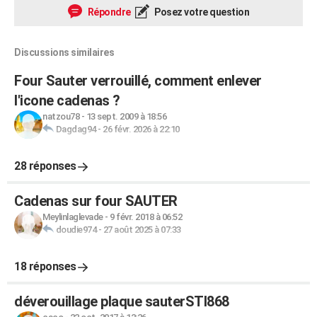
Répondre
Posez votre question
Discussions similaires
Four Sauter verrouillé, comment enlever
l'icone cadenas ?
natzou78
-
13 sept. 2009 à 18:56
Dagdag94
-
26 févr. 2026 à 22:10
28 réponses
Cadenas sur four SAUTER
Meylinlaglevade
-
9 févr. 2018 à 06:52
doudie974
-
27 août 2025 à 07:33
18 réponses
déverouillage plaque sauterSTI868