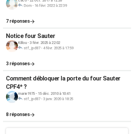
caco
-
22 oct. 2017 à 12:26
Dom
-
16 févr. 2022 à 22:39
7 réponses
Notice four Sauter
Killou
-
3 févr. 2025 à 22:02
stf_jpd87
-
4 févr. 2025 à 17:59
3 réponses
Comment débloquer la porte du four Sauter
CPF4* ?
marie1975
-
15 déc. 2010 à 10:41
stf_jpd87
-
3 janv. 2020 à 18:25
8 réponses