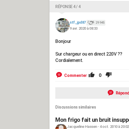
RÉPONSE 4 / 4
stf_jpd87
29 945
9 avr. 2020 à 08:33
Bonjour
Sur chargeur ou en direct 220V ??
Cordialement.
0
Commenter
Répond
Discussions similaires
Mon frigo fait un bruit insupp
Jacqueline Hassen
-
4 oct. 2010 à 20:02