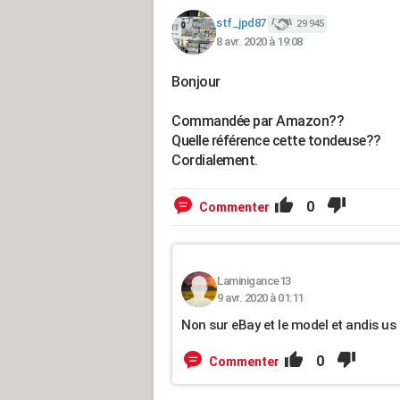
stf_jpd87
29 945
8 avr. 2020 à 19:08
Bonjour
Commandée par Amazon??
Quelle référence cette tondeuse??
Cordialement.
0
Commenter
Laminigance13
9 avr. 2020 à 01:11
Non sur eBay et le model et andis us
0
Commenter