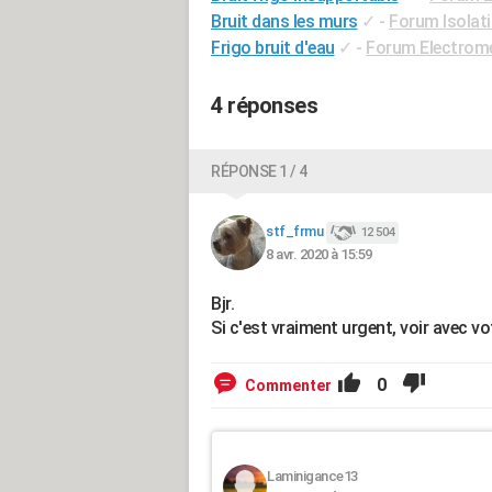
Bruit dans les murs
✓
-
Forum Isolat
Frigo bruit d'eau
✓
-
Forum Electrom
4 réponses
RÉPONSE 1 / 4
stf_frmu
12 504
8 avr. 2020 à 15:59
Bjr.
Si c'est vraiment urgent, voir avec vo
0
Commenter
Laminigance13