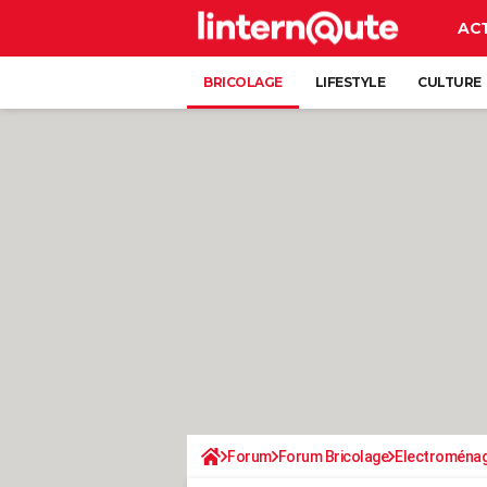
AC
BRICOLAGE
LIFESTYLE
CULTURE
Forum
Forum Bricolage
Electroména