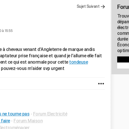
Foru
Sujet Suivant
Trouv
dépan
élect
0 à 15:55
commu
durée
Écono
 une à cheveux venant d’Angleterre de marque andis
optimi
ptateur prise française et quand je l’allume elle fait
ment ce qui est anormale pour cette
tondeuse
z pouvez-vous m’aider svp urgent
s ne tourne pas
-
Forum Electricité
 faire
-
Forum Maison
lectroménager