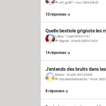
stf_jpd87
-
1 nov. 2023 à 09:47
10 réponses
Quelle bestiole grignote les 
Lolilou
-
11 juin 2018 à 11:51
Bigmat
-
20 août 2025 à 14:24
14 réponses
J'entends des bruits dans l
Marion
-
15 août 2021 à 04:33
bricoleurdudimanche
-
19 nov. 2022 
8 réponses