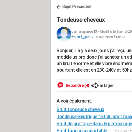
Sujet Précédent
Tondeuse cheveux
Lamanigance13
-
Modifié le 8 avr. 202
stf_jpd87
-
9 avr. 2020 à 08:33
Bonjour, il à y a deux jours j’ai reçu
modèle us pro donc j’ai acheter un ada
un bruit énorme et elle vibre énormé
pourtant elle est en 230-240v et 50h
Répondre (4)
Partager
A voir également:
Bruit tondeuse cheveux
Tondeuse électrique fait du bruit mai
Bruit de grattage dans le plafond que
Bruit frigo insupportable
✓
-
Forum E