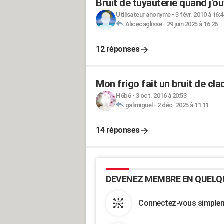
Bruit de tuyauterie quand j'ou
Utilisateur anonyme
-
3 févr. 2010 à 16:4
Alicecaglisse
-
29 juin 2025 à 16:26
12 réponses
Mon frigo fait un bruit de cl
H6b6
-
3 oct. 2016 à 20:53
galimiguel
-
2 déc. 2025 à 11:11
14 réponses
DEVENEZ MEMBRE EN QUELQ
Connectez-vous simpleme