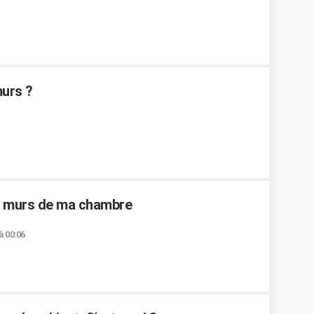
murs ?
es murs de ma chambre
à 00:06