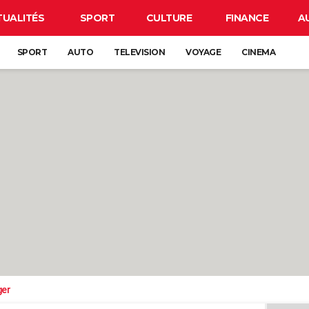
TUALITÉS
SPORT
CULTURE
FINANCE
A
SPORT
AUTO
TELEVISION
VOYAGE
CINEMA
ger