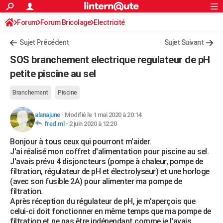
ACTUALITÉS
Forum
Forum Bricolage
Connexion
Electricité
S'inscrire
Rechercher
Société
Education
Villes
Politique
Faits Divers
Monde
+
SPORT
Sujet Précédent
Sujet Suivant
Football
Cyclisme
Forum
Coupe du monde 2026
Tennis
Rugby
CULTURE
SOS branchement electrique regulateur de pH
TNT
Cinéma
Musique
Programme TV
Streaming
Sorties cinéma
+
petite piscine au sel
FINANCE
Impôts
Immobilier
Banque
Crédit
Retraite
Epargne
Risques naturels par ville
Assurance
AUTO
Branchement
Piscine
Réserver un essai
Berlines
Forum auto
Essais
Citadines
SUV
+
HIGH-TECH
alanajune
-
Modifié le 1 mai 2020 à 20:14
fred.ml
-
2 juin 2020 à 12:20
Meilleur smartphone
Ordinateurs
Guide high-tech
Mobiles
Internet
Jeux vidéo
+
BRICOLAGE
Bonjour à tous ceux qui pourront m'aider.
J'ai réalisé mon coffret d'alimentation pour piscine au sel.
Aménagement intérieur
Cuisine
Jardinage
+
Forum
Extérieur
Salle de bains
Rangement
WEEK-END
J'avais prévu 4 disjoncteurs (pompe à chaleur, pompe de
filtration, régulateur de pH et électrolyseur) et une horloge
Escapades
Expositions
Week-end nature
Guides de France
Patrimoine
Musées
+
LIFESTYLE
(avec son fusible 2A) pour alimenter ma pompe de
filtration.
Bien-être
Mode
+
Art de vivre
Loisirs
Modes de vie
SANTE
Après réception du régulateur de pH, je m'aperçois que
celui-ci doit fonctionner en même temps que ma pompe de
Guide de la santé
Médicaments
+
Alimentation
Maladies
Sommeil
VOYAGE
filtration et ne pas être indépendant comme je l'avais