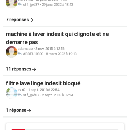
stf_jpd87
-
29 janv. 2022 à 18:43
7 réponses
machine à laver indesit qui clignote et ne
demarre pas
adamsco
-
3 nov. 2015 à 12:56
ABDEL10800
-
8 mars 2022 à 19:13
11 réponses
filtre lave linge indesit bloqué
lrx49
-
1 sept. 2018 à 22:54
stf_jpd87
-
2 sept. 2018 à 07:24
1 réponse