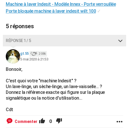
Machine à laver Indesit - Modèle Innex - Porte verrouillée
City break
Voyage de noces
Climat
Destinations
Voyage nature
Forum
+
PHOTO
Porte bloquée machine à laver indesit wilt 100
✓
GUIDES D'ACHAT
5 réponses
BONS PLANS
RÉPONSE 1 / 5
CARTE DE VOEUX
Carte Bonne année
Carte Pâques
Carte de Noël
Carte Saint-Valentin
Carte d'anniversaire
DICTIONNAIRE
gt.55
2 086
5 mai 2020 à 21:53
Biographies
Expressions
Dictionnaire
Citations
Proverbes
PROGRAMME TV
Bonsoir,
COPAINS D'AVANT
C'est quoi votre "machine Indesit" ?
Un lave-linge, un sèche-linge, un lave-vaisselle... ?
Se connecter
Collèges
Universités
Service militaire
S'inscrire
Lycées
Primaires
Entreprises
Avis de recherche
AVIS DE DÉCÈS
Donnez la référence exacte qui figure sur la plaque
signalétique ou la notice d'utilisation...
FORUM
Cdt
Lifestyle
Sport
Television
Cinema
Bricolage
Culture
Auto
Voyage
0
Commenter