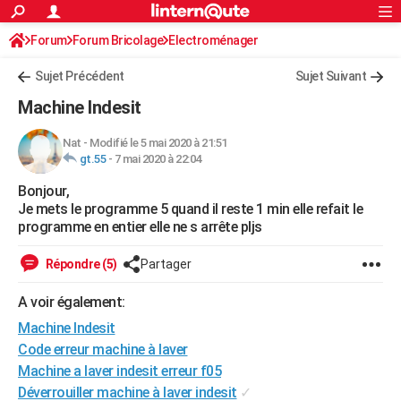
ACTUALITÉS
Forum
Forum Bricolage
Connexion
Electroménager
S'inscrire
Rechercher
Société
Education
Villes
Politique
Faits Divers
Monde
+
SPORT
Sujet Précédent
Sujet Suivant
Football
Cyclisme
Forum
Coupe du monde 2026
Tennis
Rugby
CULTURE
Machine Indesit
TNT
Cinéma
Musique
Programme TV
Streaming
Sorties cinéma
+
FINANCE
Nat
-
Modifié le 5 mai 2020 à 21:51
gt.55
-
7 mai 2020 à 22:04
Impôts
Immobilier
Banque
Crédit
Retraite
Epargne
Risques naturels par ville
Assurance
AUTO
Bonjour,
Réserver un essai
Berlines
Forum auto
Essais
Citadines
SUV
+
HIGH-TECH
Je mets le programme 5 quand il reste 1 min elle refait le
programme en entier elle ne s arrête pljs
Meilleur smartphone
Ordinateurs
Guide high-tech
Mobiles
Internet
Jeux vidéo
+
BRICOLAGE
Répondre (5)
Partager
Aménagement intérieur
Cuisine
Jardinage
+
Forum
Extérieur
Salle de bains
Rangement
WEEK-END
A voir également:
Escapades
Expositions
Week-end nature
Guides de France
Patrimoine
Musées
+
LIFESTYLE
Machine Indesit
Bien-être
Mode
+
Art de vivre
Loisirs
Modes de vie
Code erreur machine à laver
SANTE
Machine a laver indesit erreur f05
Guide de la santé
Médicaments
+
Alimentation
Maladies
Sommeil
VOYAGE
Déverrouiller machine à laver indesit
✓