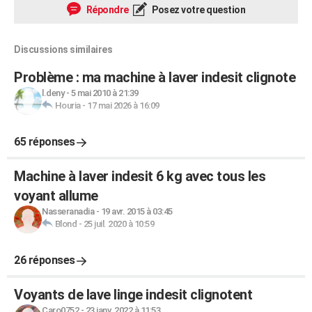
Répondre
Posez votre question
Discussions similaires
Problème : ma machine à laver indesit clignote
l.deny
-
5 mai 2010 à 21:39
Houria
-
17 mai 2026 à 16:09
65 réponses
Machine à laver indesit 6 kg avec tous les
voyant allume
Nasseranadia
-
19 avr. 2015 à 03:45
Blond
-
25 juil. 2020 à 10:59
26 réponses
Voyants de lave linge indesit clignotent
Caro0752
-
23 janv. 2022 à 11:53