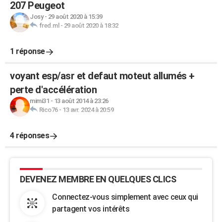
207 Peugeot
Josy
-
29 août 2020 à 15:39
fred.ml
-
29 août 2020 à 18:32
1 réponse
voyant esp/asr et defaut moteut allumés +
perte d'accélération
mimi31
-
13 août 2014 à 23:26
Rico76
-
13 avr. 2024 à 20:59
4 réponses
DEVENEZ MEMBRE EN QUELQUES CLICS
Connectez-vous simplement avec ceux qui
partagent vos intérêts