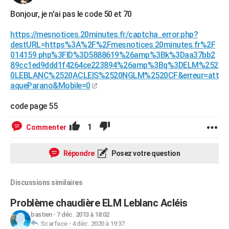
City break
Voyage de noces
Climat
Destinations
Voyage nature
Forum
+
PHOTO
Bonjour, je n'ai pas le code 50 et 70
GUIDES D'ACHAT
https://mesnotices.20minutes.fr/captcha_error.php?
destURL=https%3A%2F%2Fmesnotices.20minutes.fr%2F
BONS PLANS
014159.php%3FID%3D5888619%26amp%3Bk%3Daa37bb2
89cc1ed9ddd1f4264ce223894%26amp%3Bq%3DELM%252
CARTE DE VOEUX
0LEBLANC%2520ACLEIS%2520NGLM%2520CF&erreur=att
aqueParano&Mobile=0
Carte Bonne année
Carte Pâques
Carte de Noël
Carte Saint-Valentin
Carte d'anniversaire
DICTIONNAIRE
code page 55
Biographies
Expressions
Dictionnaire
Citations
Proverbes
PROGRAMME TV
1
Commenter
COPAINS D'AVANT
Répondre
Posez votre question
Se connecter
Collèges
Universités
Service militaire
S'inscrire
Lycées
Primaires
Entreprises
Avis de recherche
AVIS DE DÉCÈS
FORUM
Discussions similaires
Lifestyle
Sport
Television
Cinema
Bricolage
Culture
Auto
Voyage
Problème chaudière ELM Leblanc Acléis
bastien
-
7 déc. 2013 à 18:02
Scarface
-
4 déc. 2020 à 19:37