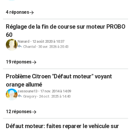
4 réponses
Réglage de la fin de course sur moteur PROBO
60
Nanard
-
12 août 2020 à 10:37
Chantal
-
30 avr. 2026 à 20:43
19 réponses
Problème Citroen "Défaut moteur" voyant
orange allumé
cessoune13
-
17 nov. 2014 à 14:09
Gregory
-
24 oct. 2025 à 14:40
12 réponses
Défaut moteur: faites reparer le vehicule sur