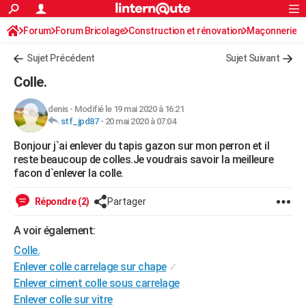
ACTUALITÉS
Forum
Forum Bricolage
Connexion
Construction et rénovation
S'inscrire
Maçonnerie
Rechercher
Société
Education
Villes
Politique
Faits Divers
Monde
+
SPORT
Sujet Précédent
Sujet Suivant
Football
Cyclisme
Forum
Coupe du monde 2026
Tennis
Rugby
CULTURE
Colle.
TNT
Cinéma
Musique
Programme TV
Streaming
Sorties cinéma
+
FINANCE
denis
-
Modifié le 19 mai 2020 à 16:21
stf_jpd87
-
20 mai 2020 à 07:04
Impôts
Immobilier
Banque
Crédit
Retraite
Epargne
Risques naturels par ville
Assurance
AUTO
Bonjour j`ai enlever du tapis gazon sur mon perron et il
Réserver un essai
Berlines
Forum auto
Essais
Citadines
SUV
+
HIGH-TECH
reste beaucoup de colles.Je voudrais savoir la meilleure
facon d`enlever la colle.
Meilleur smartphone
Ordinateurs
Guide high-tech
Mobiles
Internet
Jeux vidéo
+
BRICOLAGE
Répondre (2)
Partager
Aménagement intérieur
Cuisine
Jardinage
+
Forum
Extérieur
Salle de bains
Rangement
WEEK-END
A voir également:
Escapades
Expositions
Week-end nature
Guides de France
Patrimoine
Musées
+
LIFESTYLE
Colle.
Bien-être
Mode
+
Art de vivre
Loisirs
Modes de vie
Enlever colle carrelage sur chape
✓
SANTE
Enlever ciment colle sous carrelage
Guide de la santé
Médicaments
+
Alimentation
Maladies
Sommeil
VOYAGE
Enlever colle sur vitre