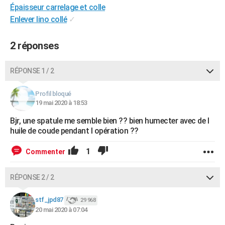
Épaisseur carrelage et colle
City break
Voyage de noces
Climat
Destinations
Voyage nature
Forum
+
PHOTO
Enlever lino collé
✓
GUIDES D'ACHAT
2 réponses
BONS PLANS
RÉPONSE 1 / 2
CARTE DE VOEUX
Carte Bonne année
Carte Pâques
Carte de Noël
Carte Saint-Valentin
Carte d'anniversaire
DICTIONNAIRE
Profil bloqué
19 mai 2020 à 18:53
Biographies
Expressions
Dictionnaire
Citations
Proverbes
PROGRAMME TV
Bjr, une spatule me semble bien ?? bien humecter avec de l
huile de coude pendant l opération ??
COPAINS D'AVANT
1
Commenter
Se connecter
Collèges
Universités
Service militaire
S'inscrire
Lycées
Primaires
Entreprises
Avis de recherche
AVIS DE DÉCÈS
FORUM
RÉPONSE 2 / 2
Lifestyle
Sport
Television
Cinema
Bricolage
Culture
Auto
Voyage
stf_jpd87
29 968
20 mai 2020 à 07:04