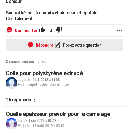
Bonjour
Sur sol béton : à chaud= chalumeau et spatule
Cordialement.
0
Commenter
Répondre
Posez votre question
Discussions similaires
Colle pour polystyrène extrudé
abgech
-
6 juil. 2018 à 11:38
lucienpel
-
7 déc. 2020 à 11:45
16 réponses
Quelle epaisseur prevoir pour le carrelage
oana
-
4 juin 2011 à 10:29
Lolo
-
16 août 2019 à 08:19