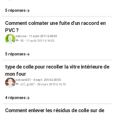
5 réponses
Comment colmater une fuite d'un raccord en
PVC ?
sebcoe
-
11 août 2011 à 08:53
95
-
11 août 2011 à 16:55
5 réponses
type de colle pour recoller la vitre intérieure de
mon four
patsand31
-
4 sept. 2014 à 20:50
stf_jpd87
-
28 mars 2019 à 16:10
4 réponses
Comment enlever les résidus de colle sur de