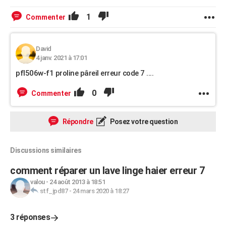
1
Commenter
David
4 janv. 2021 à 17:01
pfl506w-f1 proline pâreil erreur code 7 ....
0
Commenter
Répondre
Posez votre question
Discussions similaires
comment réparer un lave linge haier erreur 7
valou
-
24 août 2013 à 18:51
stf_jpd87
-
24 mars 2020 à 18:27
3 réponses