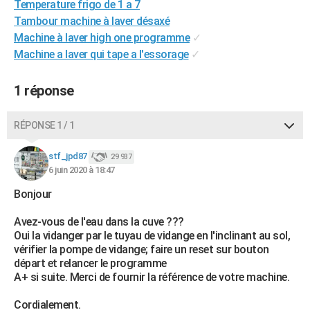
Temperature frigo de 1 a 7
City break
Voyage de noces
Climat
Destinations
Voyage nature
Forum
+
PHOTO
Tambour machine à laver désaxé
Machine à laver high one programme
✓
GUIDES D'ACHAT
Machine a laver qui tape a l'essorage
✓
BONS PLANS
1 réponse
CARTE DE VOEUX
Carte Bonne année
Carte Pâques
Carte de Noël
Carte Saint-Valentin
Carte d'anniversaire
RÉPONSE 1 / 1
DICTIONNAIRE
Biographies
Expressions
Dictionnaire
Citations
Proverbes
stf_jpd87
PROGRAMME TV
29 937
6 juin 2020 à 18:47
COPAINS D'AVANT
Bonjour
Se connecter
Collèges
Universités
Service militaire
S'inscrire
Lycées
Primaires
Entreprises
Avis de recherche
AVIS DE DÉCÈS
Avez-vous de l'eau dans la cuve ???
Oui la vidanger par le tuyau de vidange en l'inclinant au sol,
FORUM
vérifier la pompe de vidange; faire un reset sur bouton
départ et relancer le programme
Lifestyle
Sport
Television
Cinema
Bricolage
Culture
Auto
Voyage
A+ si suite. Merci de fournir la référence de votre machine.
Cordialement.