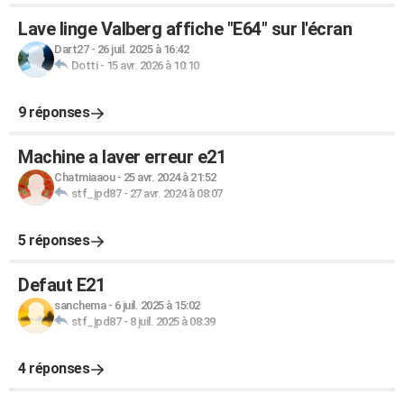
Lave linge Valberg affiche "E64" sur l'écran
Dart27
-
26 juil. 2025 à 16:42
Dotti
-
15 avr. 2026 à 10:10
9 réponses
Machine a laver erreur e21
Chatmiaaou
-
25 avr. 2024 à 21:52
stf_jpd87
-
27 avr. 2024 à 08:07
5 réponses
Defaut E21
sanchema
-
6 juil. 2025 à 15:02
stf_jpd87
-
8 juil. 2025 à 08:39
4 réponses