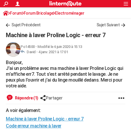
ACTUALITÉS
Forum
Forum Bricolage
Connexion
Electroménager
S'inscrire
Rechercher
Société
Education
Villes
Politique
Faits Divers
Monde
+
SPORT
Sujet Précédent
Sujet Suivant
Football
Cyclisme
Forum
Coupe du monde 2026
Tennis
Rugby
CULTURE
Machine à laver Proline Logic - erreur 7
TNT
Cinéma
Musique
Programme TV
Streaming
Sorties cinéma
+
FINANCE
Po14500
-
Modifié le 6 juin 2020 à 15:13
David -
4 janv. 2021 à 17:01
Impôts
Immobilier
Banque
Crédit
Retraite
Epargne
Risques naturels par ville
Assurance
AUTO
Bonjour,
Réserver un essai
Berlines
Forum auto
Essais
Citadines
SUV
+
HIGH-TECH
J’ai un problème avec ma machine à laver Proline Logic qui
m’affiche err7. Tout s’est arrêté pendant le lavage. Je ne
Meilleur smartphone
Ordinateurs
Guide high-tech
Mobiles
Internet
Jeux vidéo
+
BRICOLAGE
peux plus l’ouvrir et j’ai du linge mouillé dedans. Merci pour
votre aide.
Aménagement intérieur
Cuisine
Jardinage
+
Forum
Extérieur
Salle de bains
Rangement
WEEK-END
Répondre (1)
Partager
Escapades
Expositions
Week-end nature
Guides de France
Patrimoine
Musées
+
LIFESTYLE
A voir également:
Bien-être
Mode
+
Art de vivre
Loisirs
Modes de vie
SANTE
Machine à laver Proline Logic - erreur 7
Guide de la santé
Médicaments
+
Alimentation
Maladies
Sommeil
Code erreur machine à laver
VOYAGE