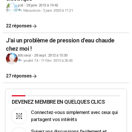
pat
-
28 janv. 2013 à 19:42
Maousson
-
3 janv. 2020 à 11:21
22 réponses
J'ai un problème de pression d'eau chaude
chez moi !
80coeur
-
28 sept. 2012 à 15:30
youlet 74
-
11 févr. 2013 à 20:45
27 réponses
DEVENEZ MEMBRE EN QUELQUES CLICS
Connectez-vous simplement avec ceux qui
partagent vos intérêts
Suivez vos discussions facilement et