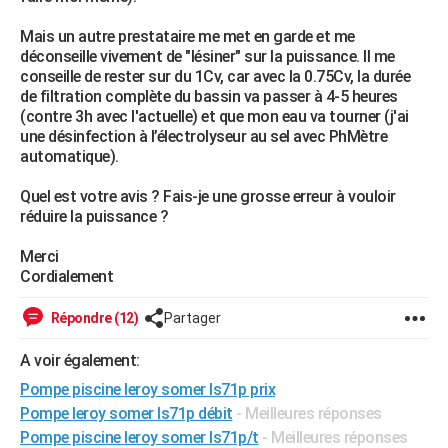
City break
Voyage de noces
Climat
Destinations
Voyage nature
Forum
+
PHOTO
Mais un autre prestataire me met en garde et me
déconseille vivement de "lésiner" sur la puissance. Il me
GUIDES D'ACHAT
conseille de rester sur du 1Cv, car avec la 0.75Cv, la durée
de filtration complète du bassin va passer à 4-5 heures
BONS PLANS
(contre 3h avec l'actuelle) et que mon eau va tourner (j'ai
une désinfection à l’électrolyseur au sel avec PhMètre
CARTE DE VOEUX
automatique).
Carte Bonne année
Carte Pâques
Carte de Noël
Carte Saint-Valentin
Carte d'anniversaire
DICTIONNAIRE
Quel est votre avis ? Fais-je une grosse erreur à vouloir
réduire la puissance ?
Biographies
Expressions
Dictionnaire
Citations
Proverbes
PROGRAMME TV
Merci
COPAINS D'AVANT
Cordialement
Se connecter
Collèges
Universités
Service militaire
S'inscrire
Lycées
Primaires
Entreprises
Avis de recherche
AVIS DE DÉCÈS
Répondre (12)
Partager
FORUM
A voir également:
Lifestyle
Sport
Television
Cinema
Bricolage
Culture
Auto
Voyage
Pompe piscine leroy somer ls71p prix
Pompe leroy somer ls71p débit
- Meilleures réponses
Pompe piscine leroy somer ls71p/t
- Meilleures réponses