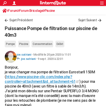
ACTUALITÉS
Forum
Forum Bricolage
Connexion
Piscine
S'inscrire
Rechercher
Société
Education
Villes
Politique
Faits Divers
Monde
+
SPORT
Sujet Précédent
Sujet Suivant
Football
Cyclisme
Forum
Coupe du monde 2026
Tennis
Rugby
CULTURE
Puissance Pompe de filtration sur piscine de
TNT
Cinéma
Musique
Programme TV
Streaming
Sorties cinéma
+
40m3
FINANCE
Impôts
Immobilier
Banque
Crédit
Retraite
Epargne
Risques naturels par ville
Assurance
AUTO
Pompe
Piscine
Consommation
Débit
Réserver un essai
Berlines
Forum auto
Essais
Citadines
SUV
+
HIGH-TECH
joe.satriani
-
Modifié le 20 juin 2020 à 11:01
joe.satriani
-
9 sept. 2020 à 22:01
Meilleur smartphone
Ordinateurs
Guide high-tech
Mobiles
Internet
Jeux vidéo
+
BRICOLAGE
Bonjour,
je veux changer ma pompe de filtration EurostarII 150M
Aménagement intérieur
Cuisine
Jardinage
+
Forum
Extérieur
Salle de bains
Rangement
WEEK-END
(
https://www.piscine-clic.com/index.php?
controller=attachment&id_attachment=61
) pour ma
Escapades
Expositions
Week-end nature
Guides de France
Patrimoine
Musées
+
LIFESTYLE
piscine de 40m3 (avec un filtre à sable de 14m3/h).
J'ai jeté mon dévolu sur une Pentair SUPERFLO 3/4 MONO
Bien-être
Mode
+
Art de vivre
Loisirs
Modes de vie
SANTE
(dont la marque m'a été conseillé) avec la main d'oeuvre
pour les retouches de plomberie (je ne me sens pas de le
Guide de la santé
Médicaments
+
Alimentation
Maladies
Sommeil
VOYAGE
faire moi même).