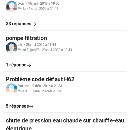
Dom
-
16 janv. 2013 à 19:56
lc
-
5 oct. 2024 à 21:41
33 réponses
pompe filtration
phil
-
28 mai 2020 à 13:44
stf_jpd87
-
28 mai 2020 à 18:43
1 réponse
Problème code défaut H62
Patrick
-
9 déc. 2016 à 21:33
Lili
-
13 janv. 2024 à 21:39
5 réponses
chute de pression eau chaude sur chauffe-eau
électrique