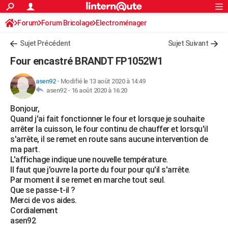
ACTUALITÉS
Forum
Forum Bricolage
Connexion
Electroménager
S'inscrire
Rechercher
Société
Education
Villes
Politique
Faits Divers
Monde
+
SPORT
Sujet Précédent
Sujet Suivant
Football
Cyclisme
Forum
Coupe du monde 2026
Tennis
Rugby
CULTURE
Four encastré BRANDT FP1052W1
TNT
Cinéma
Musique
Programme TV
Streaming
Sorties cinéma
+
FINANCE
asen92
-
Modifié le 13 août 2020 à 14:49
asen92 -
16 août 2020 à 16:20
Impôts
Immobilier
Banque
Crédit
Retraite
Epargne
Risques naturels par ville
Assurance
AUTO
Bonjour,
Réserver un essai
Berlines
Forum auto
Essais
Citadines
SUV
+
HIGH-TECH
Quand j'ai fait fonctionner le four et lorsque je souhaite
arrêter la cuisson, le four continu de chauffer et lorsqu'il
Meilleur smartphone
Ordinateurs
Guide high-tech
Mobiles
Internet
Jeux vidéo
+
BRICOLAGE
s'arrête, il se remet en route sans aucune intervention de
ma part.
Aménagement intérieur
Cuisine
Jardinage
+
Forum
Extérieur
Salle de bains
Rangement
WEEK-END
L'affichage indique une nouvelle température.
Il faut que j'ouvre la porte du four pour qu'il s'arrête.
Escapades
Expositions
Week-end nature
Guides de France
Patrimoine
Musées
+
LIFESTYLE
Par moment il se remet en marche tout seul.
Que se passe-t-il ?
Bien-être
Mode
+
Art de vivre
Loisirs
Modes de vie
SANTE
Merci de vos aides.
Cordialement
Guide de la santé
Médicaments
+
Alimentation
Maladies
Sommeil
VOYAGE
asen92