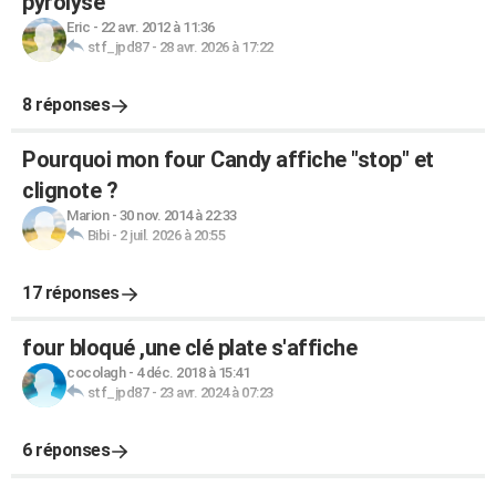
pyrolyse
Eric
-
22 avr. 2012 à 11:36
stf_jpd87
-
28 avr. 2026 à 17:22
8 réponses
Pourquoi mon four Candy affiche "stop" et
clignote ?
Marion
-
30 nov. 2014 à 22:33
Bibi
-
2 juil. 2026 à 20:55
17 réponses
four bloqué ,une clé plate s'affiche
cocolagh
-
4 déc. 2018 à 15:41
stf_jpd87
-
23 avr. 2024 à 07:23
6 réponses