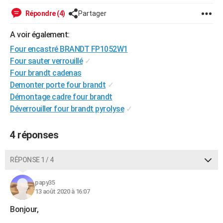
City break
Voyage de noces
Climat
Destinations
Voyage nature
Forum
+
PHOTO
Répondre (4)
Partager
GUIDES D'ACHAT
A voir également:
Four encastré BRANDT FP1052W1
BONS PLANS
Four sauter verrouillé
✓
CARTE DE VOEUX
Four brandt cadenas
Demonter porte four brandt
✓
Carte Bonne année
Carte Pâques
Carte de Noël
Carte Saint-Valentin
Carte d'anniversaire
DICTIONNAIRE
Démontage cadre four brandt
Déverrouiller four brandt pyrolyse
✓
Biographies
Expressions
Dictionnaire
Citations
Proverbes
PROGRAMME TV
COPAINS D'AVANT
4 réponses
Se connecter
Collèges
Universités
Service militaire
S'inscrire
Lycées
Primaires
Entreprises
Avis de recherche
AVIS DE DÉCÈS
RÉPONSE 1 / 4
FORUM
papy35
Lifestyle
Sport
Television
Cinema
Bricolage
Culture
Auto
Voyage
13 août 2020 à 16:07
Bonjour,