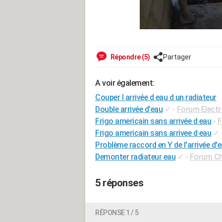
Répondre (5)
Partager
A voir également:
Couper l arrivée d eau d un radiateur
Double arrivée d'eau
✓
-
Forum Elect
Frigo americain sans arrivée d eau
-
F
Frigo americain sans arrivee d eau
✓
Problème raccord en Y de l'arrivée d'
Demonter radiateur eau
✓
-
Forum Ch
5 réponses
RÉPONSE 1 / 5