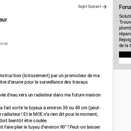
Foru
Sujet Suivant
Solut
eur
Trouv
plomb
répar
Rejoi
10:49
de la 
nstruction (lotissement) par un promoteur de ma
aitre d’œuvre pour la surveillance des travaux.
rivée d'eau vers un radiateur dans ma future maison
 a fait sortir le tuyaux à environ 30 ou 40 cm (peut-
e radiateur ! Et le MOE n'a rien dit pour le moment,
 doit bientôt être coulée.
t faire plier le tuyau d'environ 90° ! Peut-on laisser