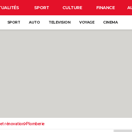
TUALITÉS
SPORT
CULTURE
FINANCE
A
SPORT
AUTO
TELEVISION
VOYAGE
CINEMA
et rénovation
Plomberie