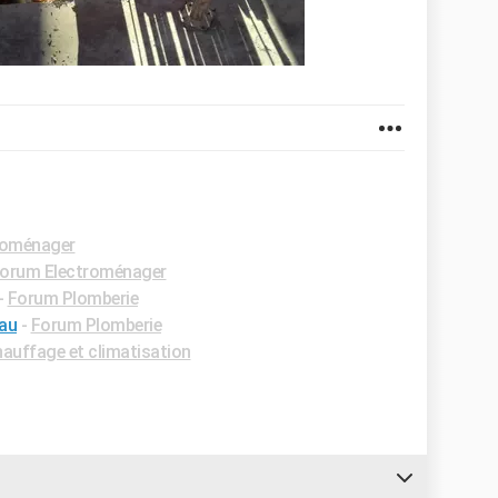
roménager
orum Electroménager
-
Forum Plomberie
eau
-
Forum Plomberie
auffage et climatisation