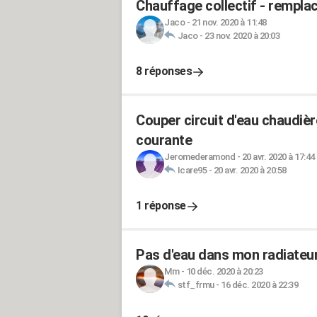
Chauffage collectif - rempla
Jaco
-
21 nov. 2020 à 11:48
Jaco
-
23 nov. 2020 à 20:03
8 réponses
Couper circuit d'eau chaudièr
courante
Jeromederamond
-
20 avr. 2020 à 17:44
Icare95
-
20 avr. 2020 à 20:58
1 réponse
Pas d'eau dans mon radiateur 
Mm
-
10 déc. 2020 à 20:23
stf_frmu
-
16 déc. 2020 à 22:39