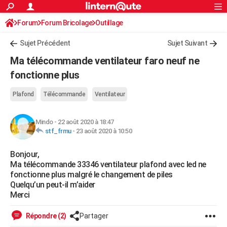
ACTUALITÉS
Forum
Forum Bricolage
Connexion
Outillage
S'inscrire
Rechercher
Société
Education
Villes
Politique
Faits Divers
Monde
+
SPORT
Sujet Précédent
Sujet Suivant
Football
Cyclisme
Forum
Coupe du monde 2026
Tennis
Rugby
CULTURE
Ma télécommande ventilateur faro neuf ne
TNT
Cinéma
Musique
Programme TV
Streaming
Sorties cinéma
+
fonctionne plus
FINANCE
Impôts
Immobilier
Banque
Crédit
Retraite
Epargne
Risques naturels par ville
Assurance
AUTO
Plafond
Télécommande
Ventilateur
Réserver un essai
Berlines
Forum auto
Essais
Citadines
SUV
+
HIGH-TECH
Mindo
-
22 août 2020 à 18:47
stf_frmu
-
23 août 2020 à 10:50
Meilleur smartphone
Ordinateurs
Guide high-tech
Mobiles
Internet
Jeux vidéo
+
BRICOLAGE
Bonjour,
Aménagement intérieur
Cuisine
Jardinage
+
Forum
Extérieur
Salle de bains
Rangement
WEEK-END
Ma télécommande 33346 ventilateur plafond avec led ne
fonctionne plus malgré le changement de piles
Escapades
Expositions
Week-end nature
Guides de France
Patrimoine
Musées
+
LIFESTYLE
Quelqu’un peut-il m’aider
Merci
Bien-être
Mode
+
Art de vivre
Loisirs
Modes de vie
SANTE
Répondre (2)
Partager
Guide de la santé
Médicaments
+
Alimentation
Maladies
Sommeil
VOYAGE