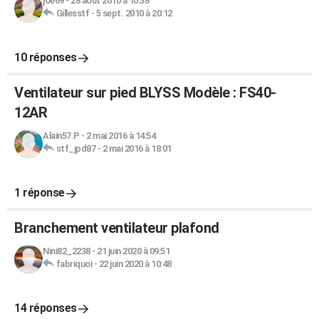
joe69
-
28 août 2010 à 10:38
Gillesstf
-
5 sept. 2010 à 20:12
10 réponses
Ventilateur sur pied BLYSS Modèle : FS40-
12AR
Alain57.P
-
2 mai 2016 à 14:54
stf_jpd87
-
2 mai 2016 à 18:01
1 réponse
Branchement ventilateur plafond
Nini82_2238
-
21 juin 2020 à 09:51
fabriquoi
-
22 juin 2020 à 10:48
14 réponses