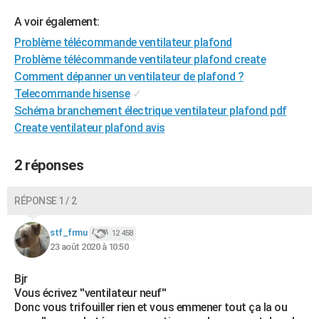
City break
Voyage de noces
Climat
Destinations
Voyage nature
Forum
+
PHOTO
A voir également:
Problème télécommande ventilateur plafond
GUIDES D'ACHAT
Problème télécommande ventilateur plafond create
BONS PLANS
Comment dépanner un ventilateur de plafond ?
Telecommande hisense
✓
CARTE DE VOEUX
Schéma branchement électrique ventilateur plafond pdf
Create ventilateur plafond avis
Carte Bonne année
Carte Pâques
Carte de Noël
Carte Saint-Valentin
Carte d'anniversaire
DICTIONNAIRE
Biographies
Expressions
Dictionnaire
Citations
Proverbes
PROGRAMME TV
2 réponses
COPAINS D'AVANT
RÉPONSE 1 / 2
Se connecter
Collèges
Universités
Service militaire
S'inscrire
Lycées
Primaires
Entreprises
Avis de recherche
AVIS DE DÉCÈS
stf_frmu
12 458
23 août 2020 à 10:50
FORUM
Lifestyle
Sport
Television
Cinema
Bricolage
Culture
Auto
Voyage
Bjr
Vous écrivez ''ventilateur neuf''
Donc vous trifouiller rien et vous emmener tout ça la ou