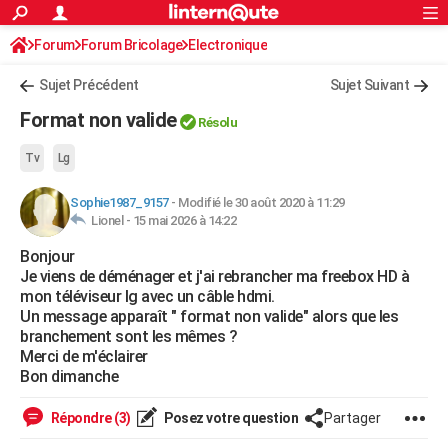
ACTUALITÉS
Forum
Forum Bricolage
Connexion
Electronique
S'inscrire
Rechercher
Société
Education
Villes
Politique
Faits Divers
Monde
+
SPORT
Sujet Précédent
Sujet Suivant
Football
Cyclisme
Forum
Coupe du monde 2026
Tennis
Rugby
CULTURE
Format non valide
Résolu
TNT
Cinéma
Musique
Programme TV
Streaming
Sorties cinéma
+
FINANCE
Tv
Lg
Impôts
Immobilier
Banque
Crédit
Retraite
Epargne
Risques naturels par ville
Assurance
AUTO
Sophie1987_9157
-
Modifié le 30 août 2020 à 11:29
Lionel -
15 mai 2026 à 14:22
Réserver un essai
Berlines
Forum auto
Essais
Citadines
SUV
+
HIGH-TECH
Bonjour
Meilleur smartphone
Ordinateurs
Guide high-tech
Mobiles
Internet
Jeux vidéo
+
BRICOLAGE
Je viens de déménager et j'ai rebrancher ma freebox HD à
mon téléviseur lg avec un câble hdmi.
Aménagement intérieur
Cuisine
Jardinage
+
Forum
Extérieur
Salle de bains
Rangement
WEEK-END
Un message apparaît " format non valide" alors que les
branchement sont les mêmes ?
Escapades
Expositions
Week-end nature
Guides de France
Patrimoine
Musées
+
LIFESTYLE
Merci de m'éclairer
Bon dimanche
Bien-être
Mode
+
Art de vivre
Loisirs
Modes de vie
SANTE
Répondre (3)
Posez votre question
Partager
Guide de la santé
Médicaments
+
Alimentation
Maladies
Sommeil
VOYAGE