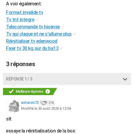
A voir également:
City break
Voyage de noces
Climat
Destinations
Voyage nature
Forum
+
PHOTO
Format invalide tv
Tv tnt integre
✓
GUIDES D'ACHAT
Telecommande tv hisense
✓
BONS PLANS
Tv qui claque et ne s'allume plus
✓
Réinitialiser tv edenwood
CARTE DE VOEUX
Fixer tv 30 kg sur du ba13
✓
Carte Bonne année
Carte Pâques
Carte de Noël
Carte Saint-Valentin
Carte d'anniversaire
DICTIONNAIRE
3 réponses
Biographies
Expressions
Dictionnaire
Citations
Proverbes
PROGRAMME TV
RÉPONSE 1 / 3
COPAINS D'AVANT
Se connecter
Collèges
Universités
Service militaire
S'inscrire
Lycées
Primaires
Entreprises
Avis de recherche
Meilleure réponse
AVIS DE DÉCÈS
astuces72
316
FORUM
Modifié le 30 août 2020 à 12:04
Lifestyle
Sport
Television
Cinema
Bricolage
Culture
Auto
Voyage
slt
essaye la réinitialisation de la box: