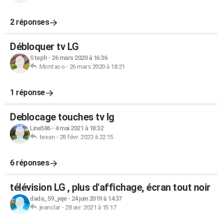
2 réponses
Débloquer tv LG
Steph
-
26 mars 2020 à 16:36
Montaco
-
26 mars 2020 à 18:21
1 réponse
Deblocage touches tv lg
Line586
-
4 mai 2021 à 18:32
texan
-
28 févr. 2023 à 22:15
6 réponses
télévision LG , plus d'affichage, écran tout noir
dada_59_jeje
-
24 juin 2019 à 14:37
jeanclar
-
28 avr. 2021 à 15:17