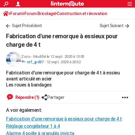
ACTUALITÉS
Forum
Forum Bricolage
Connexion
Construction et rénovation
S'inscrire
Rechercher
Société
Education
Villes
Politique
Faits Divers
Monde
+
SPORT
Sujet Précédent
Sujet Suivant
Football
Cyclisme
Forum
Coupe du monde 2026
Tennis
Rugby
CULTURE
Fabrication d'une remorque à essieux pour
TNT
Cinéma
Musique
Programme TV
Streaming
Sorties cinéma
+
charge de 4 t
FINANCE
Impôts
Immobilier
Banque
Crédit
Retraite
Epargne
Risques naturels par ville
Assurance
AUTO
Zozo
-
Modifié le 12 sept. 2020 à 13:05
stf_jpd87
-
12 sept. 2020 à 20:52
Réserver un essai
Berlines
Forum auto
Essais
Citadines
SUV
+
HIGH-TECH
Fabrication d'une remorque pour charge de 4 t à essieu
avant articulé en acier
Meilleur smartphone
Ordinateurs
Guide high-tech
Mobiles
Internet
Jeux vidéo
+
BRICOLAGE
Les roues à bandages
Aménagement intérieur
Cuisine
Jardinage
+
Forum
Extérieur
Salle de bains
Rangement
WEEK-END
Répondre (1)
Partager
Escapades
Expositions
Week-end nature
Guides de France
Patrimoine
Musées
+
LIFESTYLE
A voir également:
Bien-être
Mode
+
Art de vivre
Loisirs
Modes de vie
SANTE
Fabrication d'une remorque à essieux pour charge de 4 t
Réglage congélateur 1 à 4
Guide de la santé
Médicaments
+
Alimentation
Maladies
Sommeil
VOYAGE
Alarme 4 poêle à granulés invicta