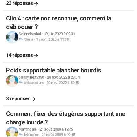
23 réponses
Clio 4 : carte non reconnue, comment la
débloquer ?
Solenekaskal
-
19 juin 2020 à 09:31
Sonn
-
1 sept. 2025 à 11:38
14 réponses
Poids supportable plancher hourdis
prissyizie33390
-
28 nov. 2022 à 23:04
atlassaturn
-
29 nov. 2022 à 12:45
3 réponses
Comment fixer des étagères supportant une
charge lourde ?
Martingale
-
21 août 2009 à 19:45
Maind'or
-
21 août 2009 à 19:45