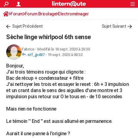
ACTUALITÉS
Forum
Forum Bricolage
Connexion
Electroménager
S'inscrire
Rechercher
Société
Education
Villes
Politique
Faits Divers
Monde
+
SPORT
Sujet Précédent
Sujet Suivant
Football
Cyclisme
Forum
Coupe du monde 2026
Tennis
Rugby
CULTURE
Sèche linge whirlpool 6th sense
TNT
Cinéma
Musique
Programme TV
Streaming
Sorties cinéma
+
FINANCE
Fabrice
-
Modifié le 18 sept. 2020 à 20:30
stf_jpd87
-
19 sept. 2020 à 08:32
Impôts
Immobilier
Banque
Crédit
Retraite
Epargne
Risques naturels par ville
Assurance
AUTO
Bonjour,
Réserver un essai
Berlines
Forum auto
Essais
Citadines
SUV
+
HIGH-TECH
J'ai trois témoins rouge qui clignote :
Bac de récup + condensateur + filtre
Meilleur smartphone
Ordinateurs
Guide high-tech
Mobiles
Internet
Jeux vidéo
+
BRICOLAGE
J'ai nettoyer les trois et essayer le reset : 6h + 3 impulsion
et un crant dans le sens des aiguilles d'une montre et 3
Aménagement intérieur
Cuisine
Jardinage
+
Forum
Extérieur
Salle de bains
Rangement
WEEK-END
impulsion puis retour sur O le tous en - de 10 secondes
Escapades
Expositions
Week-end nature
Guides de France
Patrimoine
Musées
+
LIFESTYLE
Mais rien ne fonctionne
Bien-être
Mode
+
Art de vivre
Loisirs
Modes de vie
SANTE
Le témoin '' End '' est aussi allumé en permanence.
Guide de la santé
Médicaments
+
Alimentation
Maladies
Sommeil
VOYAGE
Aurait il une panne à l'origine ?