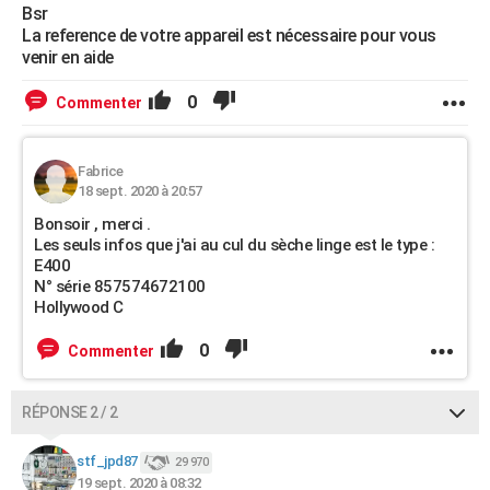
Bsr
La reference de votre appareil est nécessaire pour vous
venir en aide
0
Commenter
Fabrice
18 sept. 2020 à 20:57
Bonsoir , merci .
Les seuls infos que j'ai au cul du sèche linge est le type :
E400
N° série 857574672100
Hollywood C
0
Commenter
RÉPONSE 2 / 2
stf_jpd87
29 970
19 sept. 2020 à 08:32