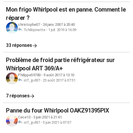
Mon frigo Whirlpool est en panne. Comment le
réparer ?
christophe07
-
24 janv. 2007 à 20:40
Tchikipinette
-
1 juil. 2019 à 16:09
33 réponses
Problème de froid partie réfrigérateur sur
Whirlpool ART 369/A+
Philippe59780
-
9 août 2017 à 13:10
stf_jpd87
-
23 août 2017 à 07:51
7 réponses
Panne du four Whirlpool OAKZ91395PIX
Cece13
-
3 juin 2021 à 21:41
stf_jpd87
-
5 juin 2021 à 07:07