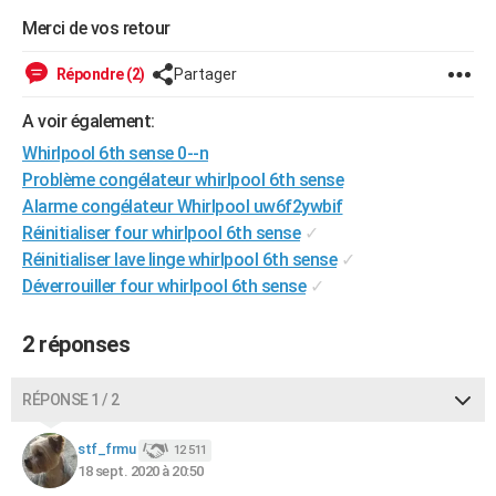
City break
Voyage de noces
Climat
Destinations
Voyage nature
Forum
+
Merci de vos retour
PHOTO
GUIDES D'ACHAT
Répondre (2)
Partager
BONS PLANS
A voir également:
Whirlpool 6th sense 0--n
CARTE DE VOEUX
Problème congélateur whirlpool 6th sense
Carte Bonne année
Carte Pâques
Carte de Noël
Carte Saint-Valentin
Carte d'anniversaire
Alarme congélateur Whirlpool uw6f2ywbif
DICTIONNAIRE
Réinitialiser four whirlpool 6th sense
✓
Biographies
Expressions
Dictionnaire
Citations
Proverbes
PROGRAMME TV
Réinitialiser lave linge whirlpool 6th sense
✓
Déverrouiller four whirlpool 6th sense
✓
COPAINS D'AVANT
Se connecter
Collèges
Universités
Service militaire
S'inscrire
Lycées
Primaires
Entreprises
Avis de recherche
2 réponses
AVIS DE DÉCÈS
FORUM
RÉPONSE 1 / 2
Lifestyle
Sport
Television
Cinema
Bricolage
Culture
Auto
Voyage
stf_frmu
12 511
18 sept. 2020 à 20:50