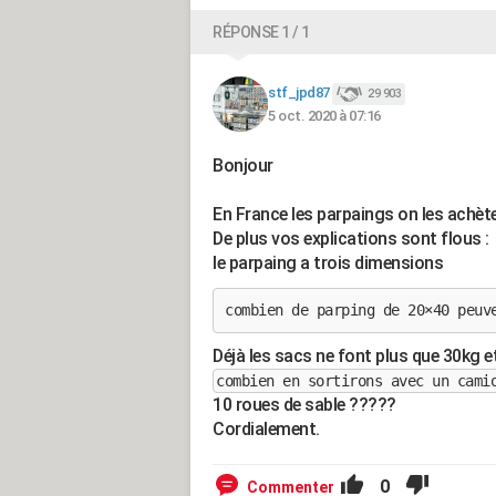
RÉPONSE 1 / 1
stf_jpd87
29 903
5 oct. 2020 à 07:16
Bonjour
En France les parpaings on les achèt
De plus vos explications sont flous :
le parpaing a trois dimensions
combien de parping de 20×40 peuv
Déjà les sacs ne font plus que 30kg e
combien en sortirons avec un cami
10 roues de sable ?????
Cordialement.
0
Commenter