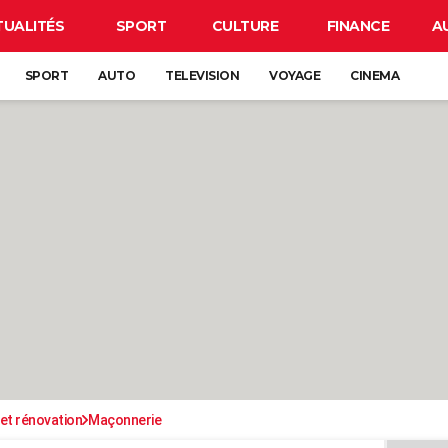
TUALITÉS
SPORT
CULTURE
FINANCE
A
SPORT
AUTO
TELEVISION
VOYAGE
CINEMA
et rénovation
Maçonnerie