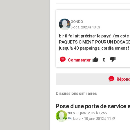
GONDO
5 oct. 2020 à 13:03
bjr il fallait préciser le pays! .(en
PAQUETS CIMENT POUR UN DOSAGE NO
jusqu'a 40 parpaings. cordialement !
0
Commenter
Répond
Discussions similaires
Pose d'une porte de service 
tuto
-
1 janv. 2012 à 17:55
labibi
-
10 janv. 2012 à 11:47