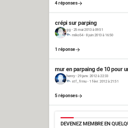
4 réponses
crépi sur parping
gg
-
25 mai 2013 à 09:51
miko54
-
8 juin 2013 à 16:50
1 réponse
mur en parpaing de 10 pour 
henry
-
29 janv. 2012 à 22:33
stf_frmu
-
1 févr. 2012 à 21:51
5 réponses
DEVENEZ MEMBRE EN QUELQ