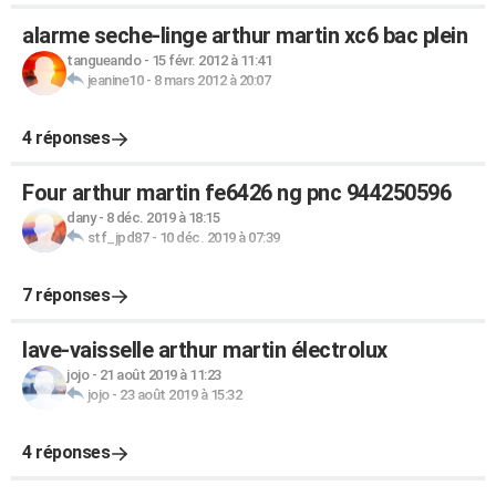
alarme seche-linge arthur martin xc6 bac plein
tangueando
-
15 févr. 2012 à 11:41
jeanine10
-
8 mars 2012 à 20:07
4 réponses
Four arthur martin fe6426 ng pnc 944250596
dany
-
8 déc. 2019 à 18:15
stf_jpd87
-
10 déc. 2019 à 07:39
7 réponses
lave-vaisselle arthur martin électrolux
jojo
-
21 août 2019 à 11:23
jojo
-
23 août 2019 à 15:32
4 réponses