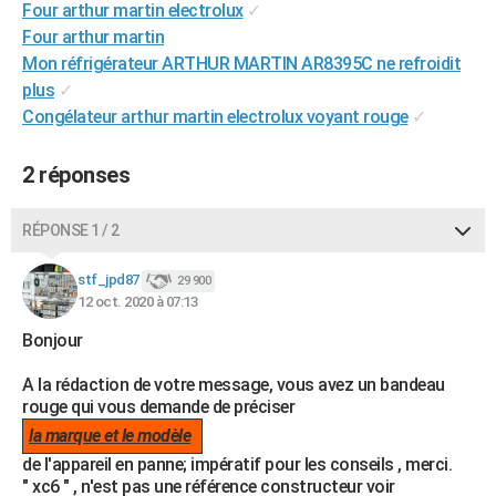
Four arthur martin electrolux
✓
City break
Voyage de noces
Climat
Destinations
Voyage nature
Forum
+
PHOTO
Four arthur martin
Mon réfrigérateur ARTHUR MARTIN AR8395C ne refroidit
GUIDES D'ACHAT
plus
✓
Congélateur arthur martin electrolux voyant rouge
✓
BONS PLANS
CARTE DE VOEUX
2 réponses
Carte Bonne année
Carte Pâques
Carte de Noël
Carte Saint-Valentin
Carte d'anniversaire
DICTIONNAIRE
RÉPONSE 1 / 2
Biographies
Expressions
Dictionnaire
Citations
Proverbes
PROGRAMME TV
stf_jpd87
29 900
COPAINS D'AVANT
12 oct. 2020 à 07:13
Se connecter
Collèges
Universités
Service militaire
S'inscrire
Lycées
Primaires
Entreprises
Avis de recherche
Bonjour
AVIS DE DÉCÈS
A la rédaction de votre message, vous avez un bandeau
FORUM
rouge qui vous demande de préciser
Lifestyle
Sport
Television
Cinema
Bricolage
Culture
Auto
Voyage
la marque et le modèle
de l'appareil en panne; impératif pour les conseils , merci.
" xc6 " , n'est pas une référence constructeur voir