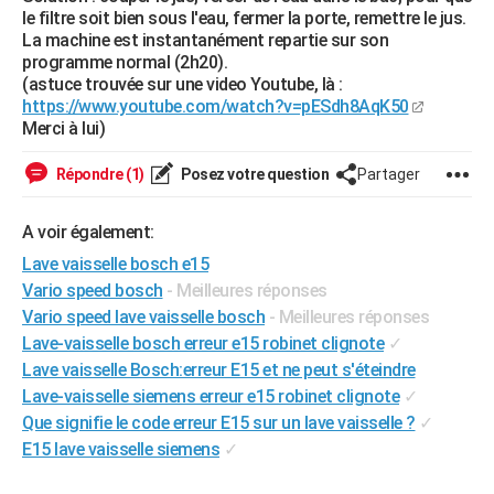
le filtre soit bien sous l'eau, fermer la porte, remettre le jus.
City break
Voyage de noces
Climat
Destinations
Voyage nature
Forum
+
PHOTO
La machine est instantanément repartie sur son
programme normal (2h20).
GUIDES D'ACHAT
(astuce trouvée sur une video Youtube, là :
https://www.youtube.com/watch?v=pESdh8AqK50
BONS PLANS
Merci à lui)
CARTE DE VOEUX
Répondre (1)
Posez votre question
Partager
Carte Bonne année
Carte Pâques
Carte de Noël
Carte Saint-Valentin
Carte d'anniversaire
DICTIONNAIRE
A voir également:
Biographies
Expressions
Dictionnaire
Citations
Proverbes
PROGRAMME TV
Lave vaisselle bosch e15
Vario speed bosch
- Meilleures réponses
COPAINS D'AVANT
Vario speed lave vaisselle bosch
- Meilleures réponses
Se connecter
Collèges
Universités
Service militaire
S'inscrire
Lycées
Primaires
Entreprises
Avis de recherche
AVIS DE DÉCÈS
Lave-vaisselle bosch erreur e15 robinet clignote
✓
Lave vaisselle Bosch:erreur E15 et ne peut s'éteindre
FORUM
Lave-vaisselle siemens erreur e15 robinet clignote
✓
Que signifie le code erreur E15 sur un lave vaisselle ?
✓
Lifestyle
Sport
Television
Cinema
Bricolage
Culture
Auto
Voyage
E15 lave vaisselle siemens
✓