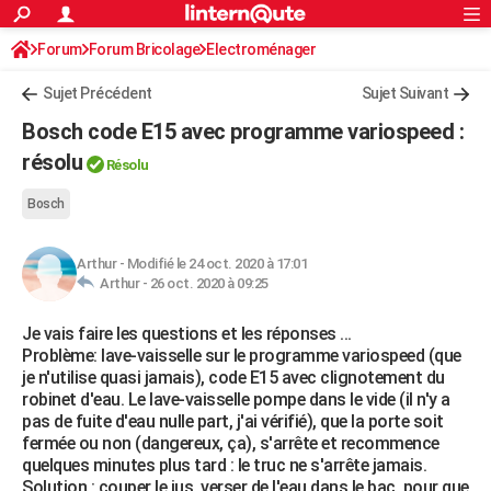
ACTUALITÉS
Forum
Forum Bricolage
Connexion
Electroménager
S'inscrire
Rechercher
Société
Education
Villes
Politique
Faits Divers
Monde
+
SPORT
Sujet Précédent
Sujet Suivant
Football
Cyclisme
Forum
Coupe du monde 2026
Tennis
Rugby
CULTURE
Bosch code E15 avec programme variospeed :
TNT
Cinéma
Musique
Programme TV
Streaming
Sorties cinéma
+
résolu
FINANCE
Résolu
Impôts
Immobilier
Banque
Crédit
Retraite
Epargne
Risques naturels par ville
Assurance
AUTO
Bosch
Réserver un essai
Berlines
Forum auto
Essais
Citadines
SUV
+
HIGH-TECH
Arthur
-
Modifié le 24 oct. 2020 à 17:01
Arthur -
26 oct. 2020 à 09:25
Meilleur smartphone
Ordinateurs
Guide high-tech
Mobiles
Internet
Jeux vidéo
+
BRICOLAGE
Je vais faire les questions et les réponses ...
Aménagement intérieur
Cuisine
Jardinage
+
Forum
Extérieur
Salle de bains
Rangement
WEEK-END
Problème: lave-vaisselle sur le programme variospeed (que
je n'utilise quasi jamais), code E15 avec clignotement du
Escapades
Expositions
Week-end nature
Guides de France
Patrimoine
Musées
+
LIFESTYLE
robinet d'eau. Le lave-vaisselle pompe dans le vide (il n'y a
pas de fuite d'eau nulle part, j'ai vérifié), que la porte soit
Bien-être
Mode
+
Art de vivre
Loisirs
Modes de vie
SANTE
fermée ou non (dangereux, ça), s'arrête et recommence
quelques minutes plus tard : le truc ne s'arrête jamais.
Guide de la santé
Médicaments
+
Alimentation
Maladies
Sommeil
VOYAGE
Solution : couper le jus, verser de l'eau dans le bac, pour que