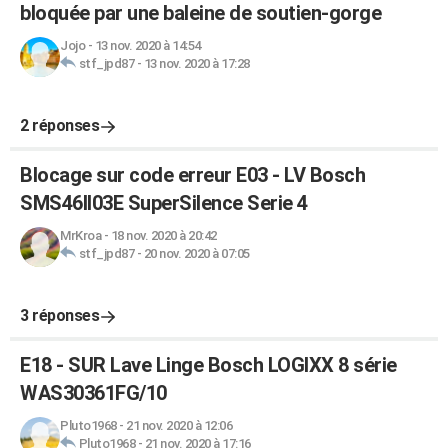
bloquée par une baleine de soutien-gorge
Jojo
-
13 nov. 2020 à 14:54
stf_jpd87
-
13 nov. 2020 à 17:28
2 réponses
Blocage sur code erreur E03 - LV Bosch
SMS46II03E SuperSilence Serie 4
MrKroa
-
18 nov. 2020 à 20:42
stf_jpd87
-
20 nov. 2020 à 07:05
3 réponses
E18 - SUR Lave Linge Bosch LOGIXX 8 série
WAS30361FG/10
Pluto1968
-
21 nov. 2020 à 12:06
Pluto1968
-
21 nov. 2020 à 17:16