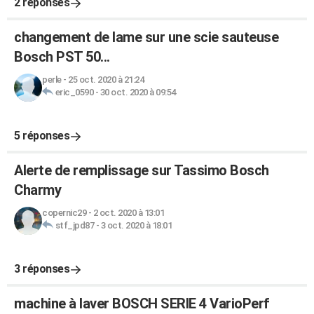
2 réponses
changement de lame sur une scie sauteuse
Bosch PST 50...
perle
-
25 oct. 2020 à 21:24
eric_0590
-
30 oct. 2020 à 09:54
5 réponses
Alerte de remplissage sur Tassimo Bosch
Charmy
copernic29
-
2 oct. 2020 à 13:01
stf_jpd87
-
3 oct. 2020 à 18:01
3 réponses
machine à laver BOSCH SERIE 4 VarioPerf