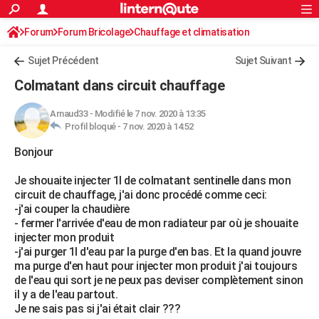
ACTUALITÉS
Forum
Forum Bricolage
Connexion
Chauffage et climatisation
S'inscrire
Rechercher
Société
Education
Villes
Politique
Faits Divers
Monde
+
SPORT
Sujet Précédent
Sujet Suivant
Football
Cyclisme
Forum
Coupe du monde 2026
Tennis
Rugby
CULTURE
Colmatant dans circuit chauffage
TNT
Cinéma
Musique
Programme TV
Streaming
Sorties cinéma
+
FINANCE
Arnaud33
-
Modifié le 7 nov. 2020 à 13:35
Profil bloqué -
7 nov. 2020 à 14:52
Impôts
Immobilier
Banque
Crédit
Retraite
Epargne
Risques naturels par ville
Assurance
AUTO
Bonjour
Réserver un essai
Berlines
Forum auto
Essais
Citadines
SUV
+
HIGH-TECH
Je shouaite injecter 1l de colmatant sentinelle dans mon
Meilleur smartphone
Ordinateurs
Guide high-tech
Mobiles
Internet
Jeux vidéo
+
BRICOLAGE
circuit de chauffage, j'ai donc procédé comme ceci:
-j'ai couper la chaudière
Aménagement intérieur
Cuisine
Jardinage
+
Forum
Extérieur
Salle de bains
Rangement
WEEK-END
- fermer l'arrivée d'eau de mon radiateur par où je shouaite
injecter mon produit
Escapades
Expositions
Week-end nature
Guides de France
Patrimoine
Musées
+
LIFESTYLE
-j'ai purger 1l d'eau par la purge d'en bas. Et la quand jouvre
ma purge d'en haut pour injecter mon produit j'ai toujours
Bien-être
Mode
+
Art de vivre
Loisirs
Modes de vie
SANTE
de l'eau qui sort je ne peux pas deviser complètement sinon
il y a de l'eau partout.
Guide de la santé
Médicaments
+
Alimentation
Maladies
Sommeil
VOYAGE
Je ne sais pas si j'ai était clair ???