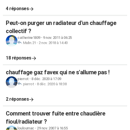
4 réponses
Peut-on purger un radiateur d'un chauffage
collectif ?
catherine1809
-
9 nov. 2011 à 06:25
Malin.21
-
2 nov. 2018 à 14:40
18 réponses
chauffage gaz favex qui ne s'allume pas !
pierrot
-
8 déc. 2020 à 17:09
pierrot
-
8 déc. 2020 à 18:38
2 réponses
Comment trouver fuite entre chaudière
fioul/radiateur ?
louloumac
-
29 nov. 2007 à 16:55