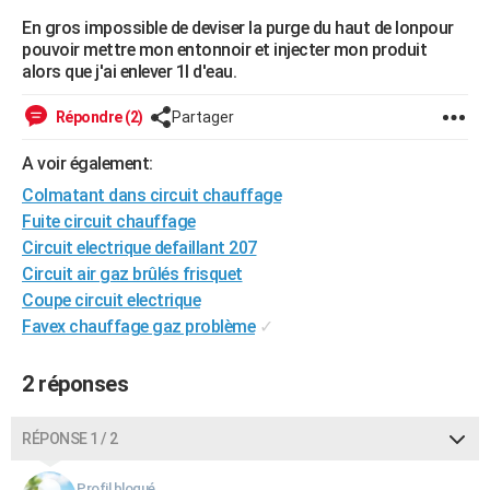
City break
Voyage de noces
Climat
Destinations
Voyage nature
Forum
+
En gros impossible de deviser la purge du haut de lonpour
PHOTO
pouvoir mettre mon entonnoir et injecter mon produit
alors que j'ai enlever 1l d'eau.
GUIDES D'ACHAT
BONS PLANS
Répondre (2)
Partager
CARTE DE VOEUX
A voir également:
Colmatant dans circuit chauffage
Carte Bonne année
Carte Pâques
Carte de Noël
Carte Saint-Valentin
Carte d'anniversaire
DICTIONNAIRE
Fuite circuit chauffage
Biographies
Expressions
Dictionnaire
Citations
Proverbes
Circuit electrique defaillant 207
PROGRAMME TV
Circuit air gaz brûlés frisquet
COPAINS D'AVANT
Coupe circuit electrique
Favex chauffage gaz problème
✓
Se connecter
Collèges
Universités
Service militaire
S'inscrire
Lycées
Primaires
Entreprises
Avis de recherche
AVIS DE DÉCÈS
2 réponses
FORUM
Lifestyle
Sport
Television
Cinema
Bricolage
Culture
Auto
Voyage
RÉPONSE 1 / 2
Profil bloqué