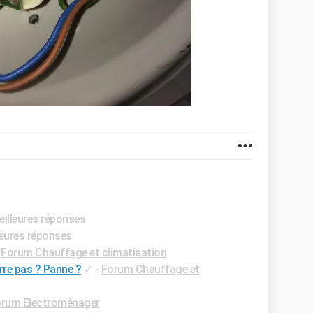
eilleures réponses
leures réponses
-
Forum Chauffage et climatisation
rre pas ? Panne ?
✓
-
Forum Chauffage et
rum Electroménager