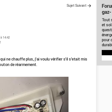
Foru
Sujet Suivant
gaz- 
Tout s
et so
quest
énerg
 à 14:42
pour 
2
durab
ui ne chauffe plus, j'ai voulu vérifier s'il s'etait mis
 bouton de réarmement.