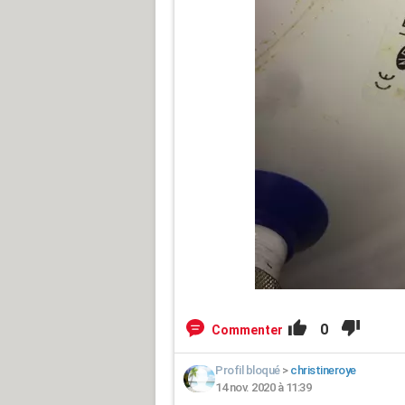
0
Commenter
Profil bloqué
>
christineroye
14 nov. 2020 à 11:39