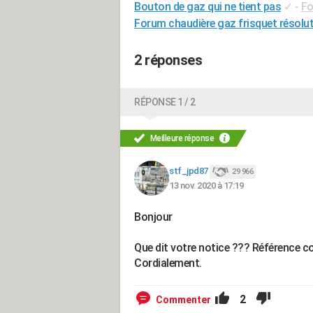
Bouton de gaz qui ne tient pas
✓
-
Fo
Forum chaudière gaz frisquet résolu
2 réponses
RÉPONSE 1 / 2
Meilleure réponse
stf_jpd87
29 966
13 nov. 2020 à 17:19
Bonjour
Que dit votre notice ??? Référence co
Cordialement.
2
Commenter