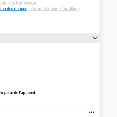
rum Electroménager
tion des pannes
-
Forum Bricolage / outillage
mplète de l'appareil.