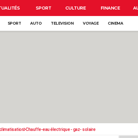
TUALITÉS
SPORT
CULTURE
FINANCE
A
SPORT
AUTO
TELEVISION
VOYAGE
CINEMA
climatisation
Chauffe-eau électrique - gaz- solaire