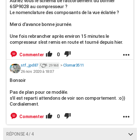
Auriez vous le schéma de raccordement du bornier
6SP9028 au compresseur ?
Le nomenclature des composants de la vue éclatée ?
Merci d’avance bonne journée.
Une fois rebrancher après environ 15 minutes le
compresseur s’est remis en route et tourné depuis hier.
0
Commenter
stf_jpd87
>
Clomar3511
29 968
26 nov. 2020 à 18:07
Bonsoir
Pas de plan pour ce modèle.
s'il est reparti attendons de voir son comportement. :o))
Cordialement.
0
Commenter
RÉPONSE 4 / 4