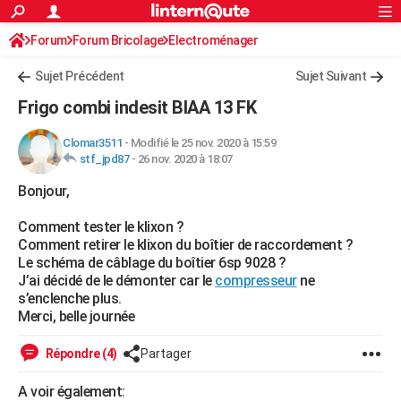
ACTUALITÉS
Forum
Forum Bricolage
Connexion
Electroménager
S'inscrire
Rechercher
Société
Education
Villes
Politique
Faits Divers
Monde
+
SPORT
Sujet Précédent
Sujet Suivant
Football
Cyclisme
Forum
Coupe du monde 2026
Tennis
Rugby
CULTURE
Frigo combi indesit BIAA 13 FK
TNT
Cinéma
Musique
Programme TV
Streaming
Sorties cinéma
+
FINANCE
Clomar3511
-
Modifié le 25 nov. 2020 à 15:59
stf_jpd87
-
26 nov. 2020 à 18:07
Impôts
Immobilier
Banque
Crédit
Retraite
Epargne
Risques naturels par ville
Assurance
AUTO
Bonjour,
Réserver un essai
Berlines
Forum auto
Essais
Citadines
SUV
+
HIGH-TECH
Comment tester le klixon ?
Meilleur smartphone
Ordinateurs
Guide high-tech
Mobiles
Internet
Jeux vidéo
+
BRICOLAGE
Comment retirer le klixon du boîtier de raccordement ?
Le schéma de câblage du boîtier 6sp 9028 ?
Aménagement intérieur
Cuisine
Jardinage
+
Forum
Extérieur
Salle de bains
Rangement
WEEK-END
J’ai décidé de le démonter car le
compresseur
ne
s’enclenche plus.
Escapades
Expositions
Week-end nature
Guides de France
Patrimoine
Musées
+
LIFESTYLE
Merci, belle journée
Bien-être
Mode
+
Art de vivre
Loisirs
Modes de vie
SANTE
Répondre (4)
Partager
Guide de la santé
Médicaments
+
Alimentation
Maladies
Sommeil
VOYAGE
A voir également: