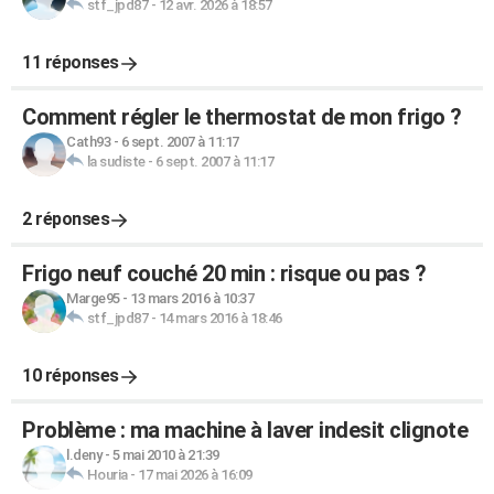
stf_jpd87
-
12 avr. 2026 à 18:57
11 réponses
Comment régler le thermostat de mon frigo ?
Cath93
-
6 sept. 2007 à 11:17
la sudiste
-
6 sept. 2007 à 11:17
2 réponses
Frigo neuf couché 20 min : risque ou pas ?
Marge95
-
13 mars 2016 à 10:37
stf_jpd87
-
14 mars 2016 à 18:46
10 réponses
Problème : ma machine à laver indesit clignote
l.deny
-
5 mai 2010 à 21:39
Houria
-
17 mai 2026 à 16:09