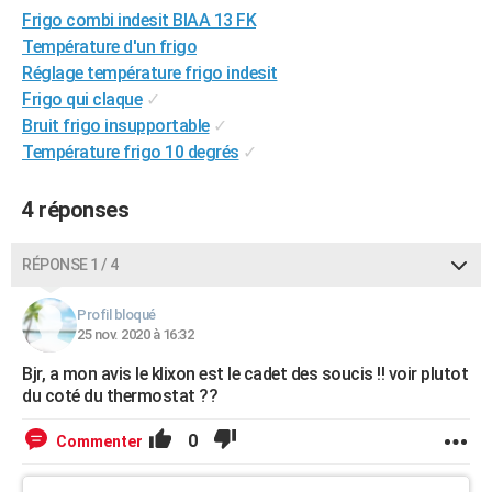
Frigo combi indesit BIAA 13 FK
City break
Voyage de noces
Climat
Destinations
Voyage nature
Forum
+
PHOTO
Température d'un frigo
GUIDES D'ACHAT
Réglage température frigo indesit
Frigo qui claque
✓
BONS PLANS
Bruit frigo insupportable
✓
Température frigo 10 degrés
✓
CARTE DE VOEUX
Carte Bonne année
Carte Pâques
Carte de Noël
Carte Saint-Valentin
Carte d'anniversaire
DICTIONNAIRE
4 réponses
Biographies
Expressions
Dictionnaire
Citations
Proverbes
PROGRAMME TV
RÉPONSE 1 / 4
COPAINS D'AVANT
Profil bloqué
Se connecter
Collèges
Universités
Service militaire
S'inscrire
Lycées
Primaires
Entreprises
Avis de recherche
25 nov. 2020 à 16:32
AVIS DE DÉCÈS
Bjr, a mon avis le klixon est le cadet des soucis !! voir plutot
FORUM
du coté du thermostat ??
Lifestyle
Sport
Television
Cinema
Bricolage
Culture
Auto
Voyage
0
Commenter