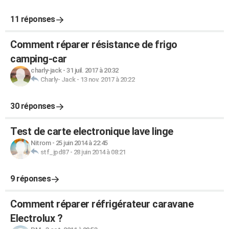
11 réponses
Comment réparer résistance de frigo
camping-car
charly-jack
-
31 juil. 2017 à 20:32
Charly- Jack
-
13 nov. 2017 à 20:22
30 réponses
Test de carte electronique lave linge
Nitrom
-
25 juin 2014 à 22:45
stf_jpd87
-
28 juin 2014 à 08:21
9 réponses
Comment réparer réfrigérateur caravane
Electrolux ?