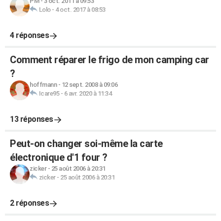
PM
-
3 oct. 2011 à 09:53
Lolo
-
4 oct. 2017 à 08:53
4 réponses
Comment réparer le frigo de mon camping car
?
hoffmann
-
12 sept. 2008 à 09:06
Icare95
-
6 avr. 2020 à 11:34
13 réponses
Peut-on changer soi-même la carte
électronique d'1 four ?
zicker
-
25 août 2006 à 20:31
zicker
-
25 août 2006 à 20:31
2 réponses