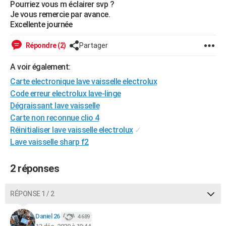
Pourriez vous m éclairer svp ?
City break
Voyage de noces
Climat
Destinations
Voyage nature
Forum
+
PHOTO
Je vous remercie par avance.
Excellente journée
GUIDES D'ACHAT
Répondre (2)
Partager
BONS PLANS
A voir également:
CARTE DE VOEUX
Carte electronique lave vaisselle electrolux
Carte Bonne année
Carte Pâques
Carte de Noël
Carte Saint-Valentin
Carte d'anniversaire
Code erreur electrolux lave-linge
DICTIONNAIRE
Dégraissant lave vaisselle
Biographies
Expressions
Dictionnaire
Citations
Proverbes
PROGRAMME TV
Carte non reconnue clio 4
Réinitialiser lave vaisselle electrolux
✓
COPAINS D'AVANT
Lave vaisselle sharp f2
Se connecter
Collèges
Universités
Service militaire
S'inscrire
Lycées
Primaires
Entreprises
Avis de recherche
AVIS DE DÉCÈS
2 réponses
FORUM
Lifestyle
Sport
Television
Cinema
Bricolage
Culture
Auto
Voyage
RÉPONSE 1 / 2
Daniel 26
4 689