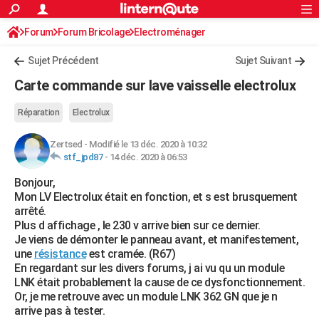
ACTUALITÉS
Forum
Forum Bricolage
Connexion
Electroménager
S'inscrire
Rechercher
Société
Education
Villes
Politique
Faits Divers
Monde
+
SPORT
Sujet Précédent
Sujet Suivant
Football
Cyclisme
Forum
Coupe du monde 2026
Tennis
Rugby
CULTURE
Carte commande sur lave vaisselle electrolux
TNT
Cinéma
Musique
Programme TV
Streaming
Sorties cinéma
+
FINANCE
Réparation
Electrolux
Impôts
Immobilier
Banque
Crédit
Retraite
Epargne
Risques naturels par ville
Assurance
AUTO
Zertsed
-
Modifié le 13 déc. 2020 à 10:32
stf_jpd87
-
14 déc. 2020 à 06:53
Réserver un essai
Berlines
Forum auto
Essais
Citadines
SUV
+
HIGH-TECH
Bonjour,
Meilleur smartphone
Ordinateurs
Guide high-tech
Mobiles
Internet
Jeux vidéo
+
BRICOLAGE
Mon LV Electrolux était en fonction, et s est brusquement
arrêté.
Aménagement intérieur
Cuisine
Jardinage
+
Forum
Extérieur
Salle de bains
Rangement
WEEK-END
Plus d affichage , le 230 v arrive bien sur ce dernier.
Je viens de démonter le panneau avant, et manifestement,
Escapades
Expositions
Week-end nature
Guides de France
Patrimoine
Musées
+
LIFESTYLE
une
résistance
est cramée. (R67)
En regardant sur les divers forums, j ai vu qu un module
Bien-être
Mode
+
Art de vivre
Loisirs
Modes de vie
SANTE
LNK était probablement la cause de ce dysfonctionnement.
Or, je me retrouve avec un module LNK 362 GN que je n
Guide de la santé
Médicaments
+
Alimentation
Maladies
Sommeil
VOYAGE
arrive pas à tester.