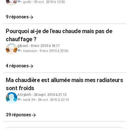
gorki
-
29 oct. 2010 à 12:30
9 réponses
Pourquoi ai-je de l'eau chaude mais pas de
chauffage ?
gibout
-
8 nov. 2010 à 18:17
mareson
-
9 nov. 2010 à 23:06
4 réponses
Ma chaudière est allumée mais mes radiateurs
sont froids
Atzyluth
-
28 sept. 2010 à 21:13
mick 39
-
28 oct. 2015 à 22:13
39 réponses