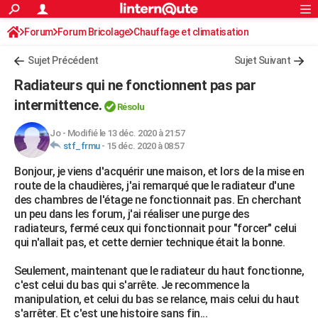
ACTUALITÉS
Forum
Forum Bricolage
Connexion
Chauffage et climatisation
S'inscrire
Rechercher
Société
Education
Villes
Politique
Faits Divers
Monde
+
SPORT
Sujet Précédent
Sujet Suivant
Football
Cyclisme
Forum
Coupe du monde 2026
Tennis
Rugby
CULTURE
Radiateurs qui ne fonctionnent pas par
TNT
Cinéma
Musique
Programme TV
Streaming
Sorties cinéma
+
intermittence.
FINANCE
Résolu
Impôts
Immobilier
Banque
Crédit
Retraite
Epargne
Risques naturels par ville
Assurance
AUTO
Jo
-
Modifié le 13 déc. 2020 à 21:57
stf_frmu
-
15 déc. 2020 à 08:57
Réserver un essai
Berlines
Forum auto
Essais
Citadines
SUV
+
HIGH-TECH
Bonjour, je viens d'acquérir une maison, et lors de la mise en
route de la chaudières, j'ai remarqué que le radiateur d'une
Meilleur smartphone
Ordinateurs
Guide high-tech
Mobiles
Internet
Jeux vidéo
+
BRICOLAGE
des chambres de l'étage ne fonctionnait pas. En cherchant
un peu dans les forum, j'ai réaliser une purge des
Aménagement intérieur
Cuisine
Jardinage
+
Forum
Extérieur
Salle de bains
Rangement
WEEK-END
radiateurs, fermé ceux qui fonctionnait pour "forcer" celui
qui n'allait pas, et cette dernier technique était la bonne.
Escapades
Expositions
Week-end nature
Guides de France
Patrimoine
Musées
+
LIFESTYLE
Seulement, maintenant que le radiateur du haut fonctionne,
Bien-être
Mode
+
Art de vivre
Loisirs
Modes de vie
SANTE
c'est celui du bas qui s'arrête. Je recommence la
manipulation, et celui du bas se relance, mais celui du haut
Guide de la santé
Médicaments
+
Alimentation
Maladies
Sommeil
VOYAGE
s'arrêter. Et c'est une histoire sans fin...