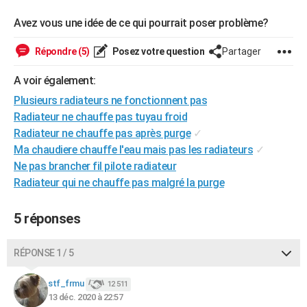
City break
Voyage de noces
Climat
Destinations
Voyage nature
Forum
+
PHOTO
Avez vous une idée de ce qui pourrait poser problème?
GUIDES D'ACHAT
Répondre (5)
Posez votre question
Partager
BONS PLANS
A voir également:
CARTE DE VOEUX
Plusieurs radiateurs ne fonctionnent pas
Radiateur ne chauffe pas tuyau froid
Carte Bonne année
Carte Pâques
Carte de Noël
Carte Saint-Valentin
Carte d'anniversaire
DICTIONNAIRE
Radiateur ne chauffe pas après purge
✓
Ma chaudiere chauffe l'eau mais pas les radiateurs
✓
Biographies
Expressions
Dictionnaire
Citations
Proverbes
PROGRAMME TV
Ne pas brancher fil pilote radiateur
Radiateur qui ne chauffe pas malgré la purge
COPAINS D'AVANT
Se connecter
Collèges
Universités
Service militaire
S'inscrire
Lycées
Primaires
Entreprises
Avis de recherche
AVIS DE DÉCÈS
5 réponses
FORUM
RÉPONSE 1 / 5
Lifestyle
Sport
Television
Cinema
Bricolage
Culture
Auto
Voyage
stf_frmu
12 511
13 déc. 2020 à 22:57