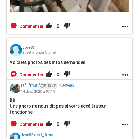
0
Commenter
Jove83
13 déc. 2020 à 23:16
Voici les photos des infos demandés.
0
Commenter
stf_frmu
>
Jove83
12 511
14 déc. 2020 à 07:14
Bjr
Une photo ne nous dit pas si votre accélérateur
fonctionne
0
Commenter
Jove83
>
stf_frmu