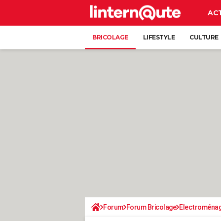
AC
BRICOLAGE
LIFESTYLE
CULTURE
Forum
Forum Bricolage
Electroména