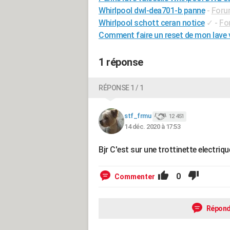
Whirlpool dwl-dea701-b panne
-
Foru
Whirlpool schott ceran notice
✓
-
Fo
Comment faire un reset de mon lave v
1 réponse
RÉPONSE 1 / 1
stf_frmu
12 451
14 déc. 2020 à 17:53
Bjr C'est sur une trottinette electriqu
0
Commenter
Répond