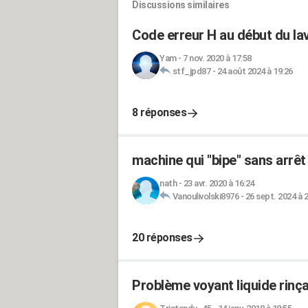
Discussions similaires
Code erreur H au début du la
Yam
-
7 nov. 2020 à 17:58
stf_jpd87
-
24 août 2024 à 19:26
8 réponses
machine qui "bipe" sans arrêt
nath
-
23 avr. 2020 à 16:24
Vanoulivolski8976
-
26 sept. 2024 à 
20 réponses
Problème voyant liquide rinç