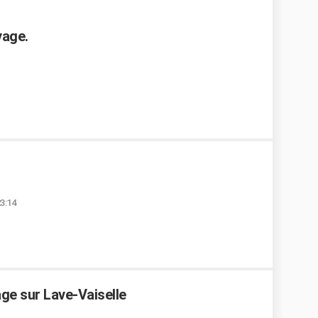
vage.
23:14
age sur Lave-Vaiselle