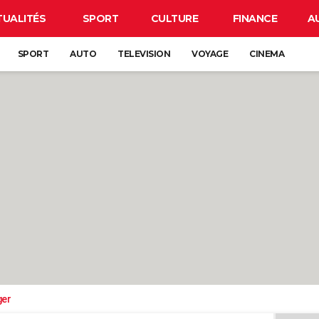
TUALITÉS
SPORT
CULTURE
FINANCE
A
SPORT
AUTO
TELEVISION
VOYAGE
CINEMA
ger