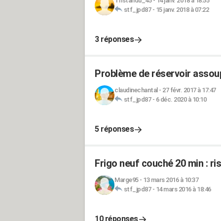
Tristandu_45
-
14 janv. 2018 à 18:55
stf_jpd87
-
15 janv. 2018 à 07:22
3 réponses
Problème de réservoir assoup
claudinechantal
-
27 févr. 2017 à 17:47
stf_jpd87
-
6 déc. 2020 à 10:10
5 réponses
Frigo neuf couché 20 min : ri
Marge95
-
13 mars 2016 à 10:37
stf_jpd87
-
14 mars 2016 à 18:46
10 réponses