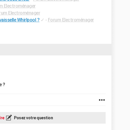
m Electroménager
rum Electroménager
aisselle Whirlpool ?
✓
-
Forum Electroménager
e ?
re
Posez votre question