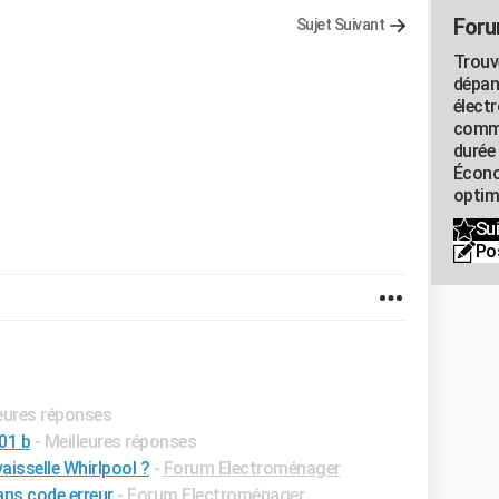
Foru
Sujet Suivant
Trouv
dépan
élect
commu
durée
Écono
optimi
Sui
Po
leures réponses
701 b
- Meilleures réponses
aisselle Whirlpool ?
-
Forum Electroménager
ans code erreur
-
Forum Electroménager