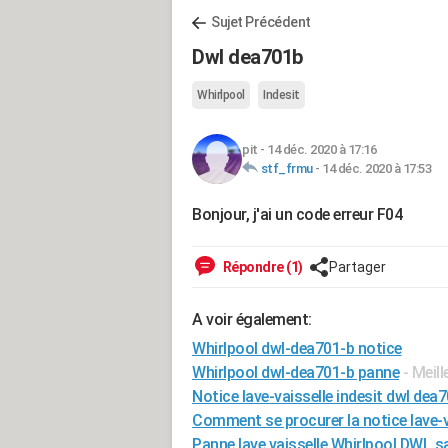
Sujet Précédent
Dwl dea701b
Whirlpool
Indesit
pit
-
14 déc. 2020 à 17:16
stf_frmu
-
14 déc. 2020 à 17:53
Bonjour, j'ai un code erreur F04
Répondre (1)
Partager
A voir également:
Whirlpool dwl-dea701-b notice
Whirlpool dwl-dea701-b panne
- Meil
Notice lave-vaisselle indesit dwl dea
Comment se procurer la notice lave-v
Panne lave vaisselle Whirlpool DWL s