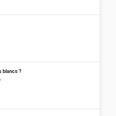
 blancs ?
7