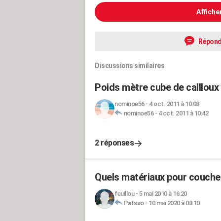
Affiche
Répond
Discussions similaires
Poids mètre cube de cailloux
nominoe56
-
4 oct. 2011 à 10:08
nominoe56
-
4 oct. 2011 à 10:42
2 réponses
Quels matériaux pour couche 
feuillou
-
5 mai 2010 à 16:20
Patsso
-
10 mai 2020 à 08:10