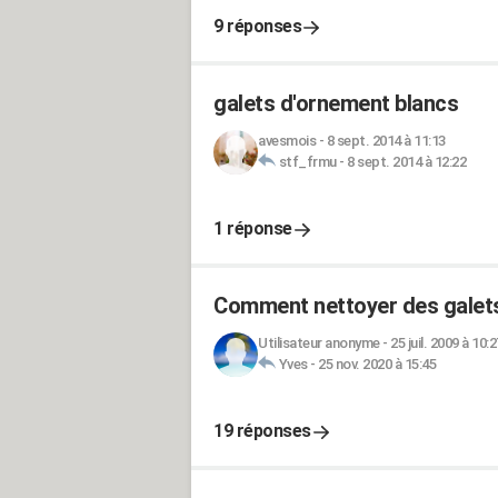
9 réponses
galets d'ornement blancs
avesmois
-
8 sept. 2014 à 11:13
stf_frmu
-
8 sept. 2014 à 12:22
1 réponse
Comment nettoyer des galets
Utilisateur anonyme
-
25 juil. 2009 à 10:2
Yves
-
25 nov. 2020 à 15:45
19 réponses