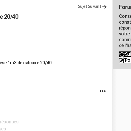
Foru
Sujet Suivant
e 20/40
Conse
const
répon
votre 
commu
de l'h
Sui
Po
pèse 1m3 de calcaire 20/40
s réponses
ses