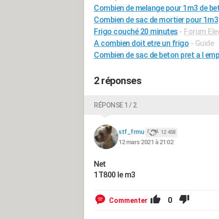
Combien de melange pour 1m3 de be
Combien de sac de mortier pour 1m3
Frigo couché 20 minutes
-
Forum Ele
A combien doit etre un frigo
- Guide
Combien de sac de beton pret a l em
2 réponses
RÉPONSE 1 / 2
stf_frmu
12 458
12 mars 2021 à 21:02
Net
1T800 le m3
0
Commenter