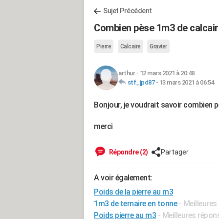
Sujet Précédent
Combien pèse 1m3 de calcair
Pierre
Calcaire
Gravier
arthur
-
12 mars 2021 à 20:48
stf_jpd87
-
13 mars 2021 à 06:54
Bonjour, je voudrait savoir combien 
merci
Répondre (2)
Partager
A voir également:
Poids de la pierre au m3
1m3 de ternaire en tonne
- Meilleure
Poids pierre au m3
- Meilleures répon