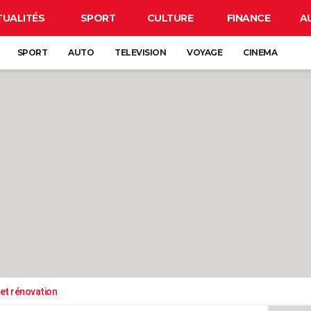
TUALITÉS
SPORT
CULTURE
FINANCE
A
SPORT
AUTO
TELEVISION
VOYAGE
CINEMA
et rénovation