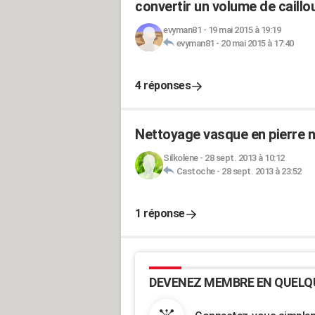
convertir un volume de caillo
evyman81
-
19 mai 2015 à 19:19
evyman81
-
20 mai 2015 à 17:40
4 réponses
Nettoyage vasque en pierre n
Silkolene
-
28 sept. 2013 à 10:12
Castoche
-
28 sept. 2013 à 23:52
1 réponse
DEVENEZ MEMBRE EN QUELQ