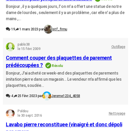
Bonjour , il y a quelques jours, l' on m' a offert une statue de notre
dame de lourdes , seulement il y a un problème , car elle n' a plus de
mains ,...
19
1 mars 2023 par
stf_frmu
pablo38
Outillage
le 15 févr. 2009
Comment couper des plaquettes de parement
prédécoupées ?
Résolu
Bonjour, J'ai acheté ce week-end des plaquettes de parements
imitation pierre dans un magasin... Le vendeur m'a affirmé que les
plaquettes, soudée...
4
25 févr. 2023 par
Jerome1234_4058
Poldou
Nettoyage
le 30 sept. 2016
Lavabo pierre reconstituee (vinaigré et donc dépoli