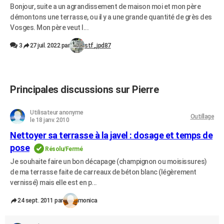
Bonjour, suite a un agrandissement de maison moi et mon père
démontons une terrasse, ou il y a une grande quantité de grès des
Vosges. Mon père veut l...
3
27 juil. 2022 par
stf_jpd87
Principales discussions sur Pierre
Utilisateur anonyme
Outillage
le 18 janv. 2010
Nettoyer sa terrasse à la javel : dosage et temps de
pose
Résolu/Fermé
Je souhaite faire un bon décapage (champignon ou moisissures)
de ma terrasse faite de carreaux de béton blanc (légèrement
vernissé) mais elle est en p...
24 sept. 2011 par
monica