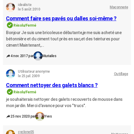
idealiste
Maçonnerie
le 5 août 2010
Comment faire ses pavés ou dalles soi-même ?
Résolu/Fermé
Bonjour Je suis une bricoleuse débutante,je me suis acheté une
bétonnière et du ciment tout près en sac,et des teintures pour
ciment Maintenant,...
4 nov. 2017 par
Muriailes
Utilisateur anonyme
Outillage
le 25 juil. 2009
Comment nettoyer des galets blancs ?
Résolu/Fermé
je souhaiterais nettoyer des galets recouverts de mousse dans
mon jardin. Merci d'avance pour vos "trucs".
25 nov. 2020 par
Yves
cyclone05