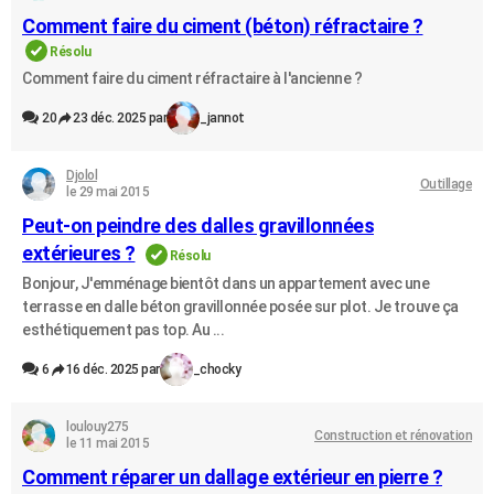
City break
Voyage de noces
Climat
Destinations
Voyage nature
Forum
+
Comment faire du ciment (béton) réfractaire ?
PHOTO
Résolu
GUIDES D'ACHAT
Comment faire du ciment réfractaire à l'ancienne ?
BONS PLANS
20
23 déc. 2025 par
_jannot
CARTE DE VOEUX
Djolol
Outillage
le 29 mai 2015
Carte Bonne année
Carte Pâques
Carte de Noël
Carte Saint-Valentin
Carte d'anniversaire
DICTIONNAIRE
Peut-on peindre des dalles gravillonnées
Biographies
Expressions
Dictionnaire
Citations
Proverbes
PROGRAMME TV
extérieures ?
Résolu
Bonjour, J'emménage bientôt dans un appartement avec une
COPAINS D'AVANT
terrasse en dalle béton gravillonnée posée sur plot. Je trouve ça
esthétiquement pas top. Au ...
Se connecter
Collèges
Universités
Service militaire
S'inscrire
Lycées
Primaires
Entreprises
Avis de recherche
AVIS DE DÉCÈS
6
16 déc. 2025 par
_chocky
FORUM
Lifestyle
Sport
Television
Cinema
Bricolage
Culture
Auto
Voyage
loulouy275
Construction et rénovation
le 11 mai 2015
Comment réparer un dallage extérieur en pierre ?