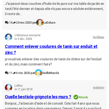
J'ai passé deux couches d'huile de lin pure sur ma table de jardin en
teck l'été dernier et depuis elle n'a pas encore séchée entièrement,
il reste de...
10
24 nov. 2025 par
LaSoluce
Utilisateur anonyme
Outillage
le 9 déc. 2008
Comment enlever coulures de tanin sur enduit et
zinc ?
je voudrais enlever des coulures de tanin de chêne sur de l'enduit
et du zinc, mais comment faire?
11
6 nov. 2025 par
GorilleMuscle
Lolilou
Isolation
le 11 juin 2018
Quelle bestiole grignote les murs ?
Résolu
Bonjour, J'ai besoin d'aide et de conseil. Cela fait 4 ans que nous
sommes en location dans une maison. Depuis 2 mois il y a un bruit