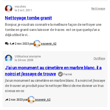
micchris
Nettoyage
le 2 oct. 2011
Nettoyage tombe granit
Bonjour, je voudrais connaitre la meilleure façon de nettoyer une
tombe en granit sans laissser de traces. est ce que quelqu'un a
déjà utilisé le vi...
4
2 nov. 2023 par
souvenir_62
Utilisateur anonyme
Outillage
le 24 nov. 2008
J'ai un monument au cimetière en marbre blanc. il a
noirci et j'essaye de trouve
Fermé
j'ai un monument au cimetière en marbre blanc. Il a noirci et j'essaye
de trouver un produit pour le nettoyer Merci de me donner un truc
si vous en co
2 nov. 2023 par
souvenir_62