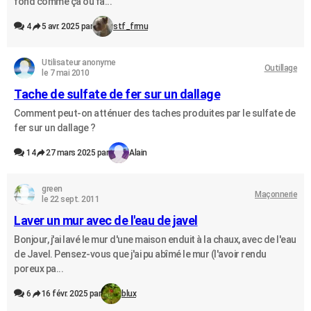
fond comme çà ou fa...
4
5 avr. 2025 par
stf_frmu
Utilisateur anonyme
Outillage
le 7 mai 2010
Tache de sulfate de fer sur un dallage
Comment peut-on atténuer des taches produites par le sulfate de
fer sur un dallage ?
14
27 mars 2025 par
Alain
green
Maçonnerie
le 22 sept. 2011
Laver un mur avec de l'eau de javel
Bonjour, j'ai lavé le mur d'une maison enduit à la chaux, avec de l'eau
de Javel. Pensez-vous que j'ai pu abîmé le mur (l'avoir rendu
poreux pa...
6
16 févr. 2025 par
blux