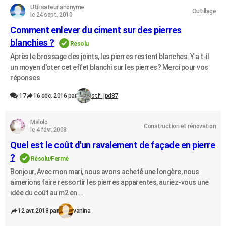
Utilisateur anonyme
Outillage
le 24 sept. 2010
Comment enlever du ciment sur des pierres
blanchies ?
Résolu
Après le brossage des joints, les pierres restent blanches. Y a t-il
un moyen d'oter cet effet blanchi sur les pierres? Merci pour vos
réponses
17
16 déc. 2016 par
stf_jpd87
Malolo
Construction et rénovation
le 4 févr. 2008
Quel est le coût d'un ravalement de façade en pierre
?
Résolu/Fermé
Bonjour, Avec mon mari, nous avons acheté une longère, nous
aimerions faire ressortir les pierres apparentes, auriez-vous une
idée du coût au m2 en ...
12 avr. 2018 par
vanina