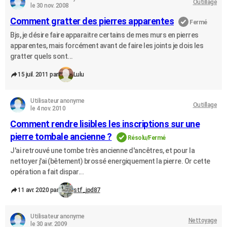
Outillage
le 30 nov. 2008
Comment gratter des pierres apparentes
Fermé
Bjs, je désire faire apparaitre certains de mes murs en pierres
apparentes, mais forcément avant de faire les joints je dois les
gratter quels sont...
15 juil. 2011 par
Lulu
Utilisateur anonyme
Outillage
le 4 nov. 2010
Comment rendre lisibles les inscriptions sur une
pierre tombale ancienne ?
Résolu/Fermé
J'ai retrouvé une tombe très ancienne d'ancêtres, et pour la
nettoyer j'ai (bêtement) brossé energiquement la pierre. Or cette
opération a fait dispar...
11 avr. 2020 par
stf_jpd87
Utilisateur anonyme
Nettoyage
le 30 avr. 2009