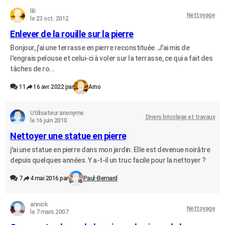
lili
Nettoyage
le 23 oct. 2012
Enlever de la rouille sur la pierre
Bonjour, j'ai une terrasse en pierre reconstituée. J'ai mis de
l'engrais pelouse et celui-ci à voler sur la terrasse, ce qui a fait des
tâches de ro...
11
16 avr. 2022 par
Arno
Utilisateur anonyme
Divers bricolage et travaux
le 16 juin 2010
Nettoyer une statue en pierre
j'ai une statue en pierre dans mon jardin. Elle est devenue noirâtre
depuis quelques années. Y a-t-il un truc facile pour la nettoyer ?
7
4 mai 2016 par
Paul-Bernard
annick
Nettoyage
le 7 mars 2007