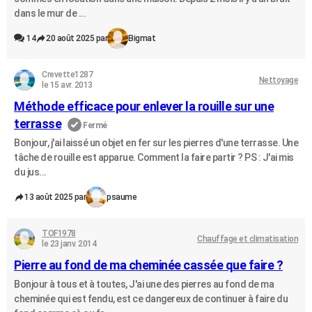
dans le mur de ...
14
20 août 2025 par
Bigmat
Crevette1287
Nettoyage
le 15 avr. 2013
Méthode efficace pour enlever la rouille sur une
terrasse
Fermé
Bonjour, j'ai laissé un objet en fer sur les pierres d'une terrasse. Une
tâche de rouille est apparue. Comment la faire partir ? PS : J'ai mis
du jus...
13 août 2025 par
psaume
TOF1978
Chauffage et climatisation
le 23 janv. 2014
Pierre au fond de ma cheminée cassée que faire ?
Bonjour à tous et à toutes, J'ai une des pierres au fond de ma
cheminée qui est fendu, est ce dangereux de continuer à faire du