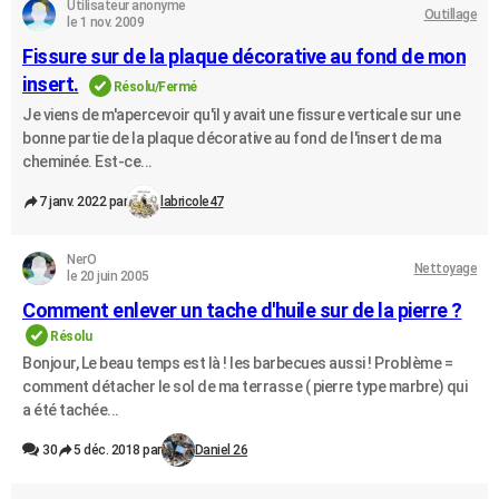
Utilisateur anonyme
Outillage
le 1 nov. 2009
Fissure sur de la plaque décorative au fond de mon
insert.
Résolu/Fermé
Je viens de m'apercevoir qu'il y avait une fissure verticale sur une
bonne partie de la plaque décorative au fond de l'insert de ma
cheminée. Est-ce...
7 janv. 2022 par
labricole47
NerO
Nettoyage
le 20 juin 2005
Comment enlever un tache d'huile sur de la pierre ?
Résolu
Bonjour, Le beau temps est là ! les barbecues aussi ! Problème =
comment détacher le sol de ma terrasse ( pierre type marbre) qui
a été tachée...
30
5 déc. 2018 par
Daniel 26