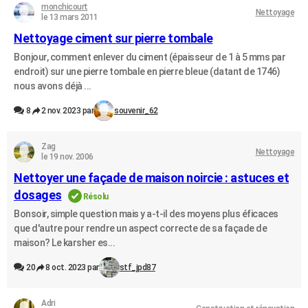
monchicourt
Nettoyage
le 13 mars 2011
Nettoyage ciment sur pierre tombale
Bonjour, comment enlever du ciment (épaisseur de 1 à 5 mms par
endroit) sur une pierre tombale en pierre bleue (datant de 1746)
nous avons déjà ...
8
2 nov. 2023 par
souvenir_62
Zag
Nettoyage
le 19 nov. 2006
Nettoyer une façade de maison noircie : astuces et
dosages
Résolu
Bonsoir, simple question mais y a-t-il des moyens plus éficaces
que d'autre pour rendre un aspect correcte de sa façade de
maison? Le karsher es...
20
8 oct. 2023 par
stf_jpd87
Adri