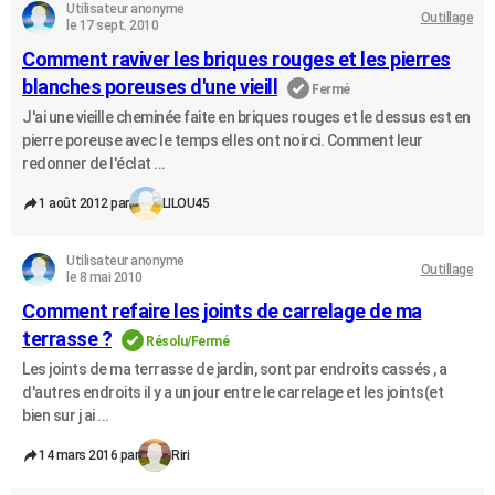
Utilisateur anonyme
Outillage
le 17 sept. 2010
Comment raviver les briques rouges et les pierres
blanches poreuses d'une vieill
Fermé
J'ai une vieille cheminée faite en briques rouges et le dessus est en
pierre poreuse avec le temps elles ont noirci. Comment leur
redonner de l'éclat ...
1 août 2012 par
LILOU45
Utilisateur anonyme
Outillage
le 8 mai 2010
Comment refaire les joints de carrelage de ma
terrasse ?
Résolu/Fermé
Les joints de ma terrasse de jardin, sont par endroits cassés , a
d'autres endroits il y a un jour entre le carrelage et les joints(et
bien sur j ai ...
14 mars 2016 par
Riri