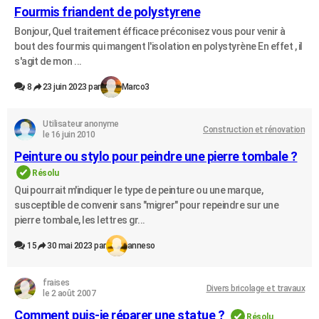
Fourmis friandent de polystyrene
Bonjour, Quel traitement éfficace préconisez vous pour venir à
bout des fourmis qui mangent l'isolation en polystyrène En effet , il
s'agit de mon ...
8
23 juin 2023 par
Marco3
Utilisateur anonyme
Construction et rénovation
le 16 juin 2010
Peinture ou stylo pour peindre une pierre tombale ?
Résolu
Qui pourrait m'indiquer le type de peinture ou une marque,
susceptible de convenir sans "migrer" pour repeindre sur une
pierre tombale, les lettres gr...
15
30 mai 2023 par
anneso
fraises
Divers bricolage et travaux
le 2 août 2007
Comment puis-je réparer une statue ?
Résolu