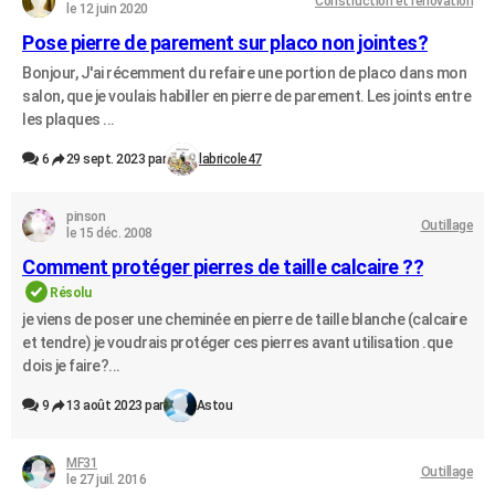
Construction et rénovation
le 12 juin 2020
Pose pierre de parement sur placo non jointes?
Bonjour, J'ai récemment du refaire une portion de placo dans mon
salon, que je voulais habiller en pierre de parement. Les joints entre
les plaques ...
6
29 sept. 2023 par
labricole47
pinson
Outillage
le 15 déc. 2008
Comment protéger pierres de taille calcaire ??
Résolu
je viens de poser une cheminée en pierre de taille blanche (calcaire
et tendre) je voudrais protéger ces pierres avant utilisation .que
dois je faire?...
9
13 août 2023 par
Astou
MF31
Outillage
le 27 juil. 2016