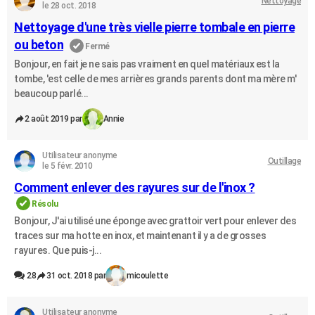
Nettoyage
le 28 oct. 2018
Nettoyage d'une très vielle pierre tombale en pierre
ou beton
Fermé
Bonjour, en fait je ne sais pas vraiment en quel matériaux est la
tombe, 'est celle de mes arrières grands parents dont ma mère m'
beaucoup parlé...
2 août 2019 par
Annie
Utilisateur anonyme
Outillage
le 5 févr. 2010
Comment enlever des rayures sur de l'inox ?
Résolu
Bonjour, J'ai utilisé une éponge avec grattoir vert pour enlever des
traces sur ma hotte en inox, et maintenant il y a de grosses
rayures. Que puis-j...
28
31 oct. 2018 par
micoulette
Utilisateur anonyme