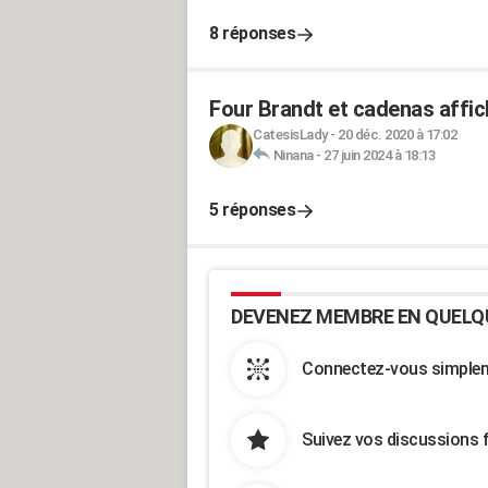
8 réponses
Four Brandt et cadenas affic
CatesisLady
-
20 déc. 2020 à 17:02
Ninana
-
27 juin 2024 à 18:13
5 réponses
DEVENEZ MEMBRE EN QUELQ
Connectez-vous simpleme
Suivez vos discussions 