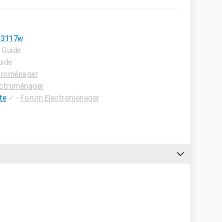
h13117w
- Guide
uide
troménager
ectroménager
te
✓
-
Forum Electroménager