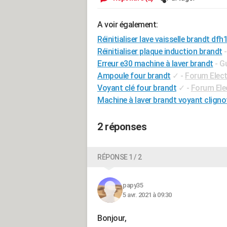
A voir également:
Réinitialiser lave vaisselle brandt df
Réinitialiser plaque induction brandt
Erreur e30 machine à laver brandt
- G
Ampoule four brandt
✓
-
Forum Elec
Voyant clé four brandt
✓
-
Forum El
Machine à laver brandt voyant cligno
2 réponses
RÉPONSE 1 / 2
papy35
5 avr. 2021 à 09:30
Bonjour,