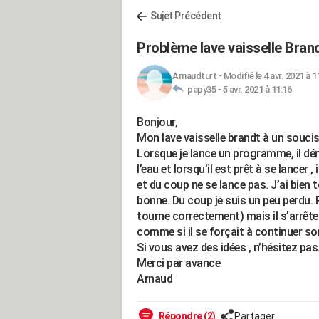
Sujet Précédent
Problème lave vaisselle Bra
Arnaudturt
-
Modifié le 4 avr. 2021 à 1
papy35 -
5 avr. 2021 à 11:16
Bonjour,
Mon lave vaisselle brandt à un souci
Lorsque je lance un programme, il dém
l’eau et lorsqu’il est prêt à se lancer 
et du coup ne se lance pas. J’ai bien 
bonne. Du coup je suis un peu perdu. Pa
tourne correctement) mais il s’arrête 
comme si il se forçait à continuer so
Si vous avez des idées , n’hésitez pas
Merci par avance
Arnaud
Répondre (2)
Partager