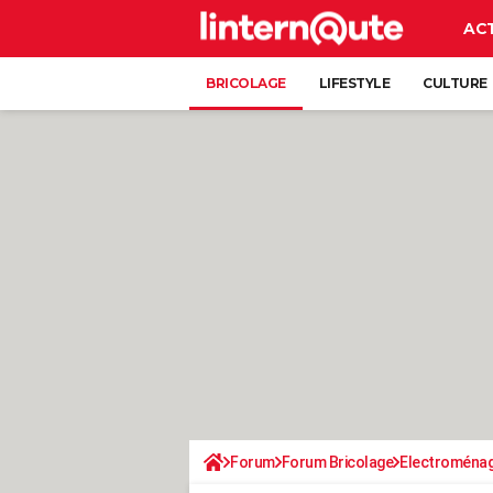
AC
BRICOLAGE
LIFESTYLE
CULTURE
Forum
Forum Bricolage
Electroména