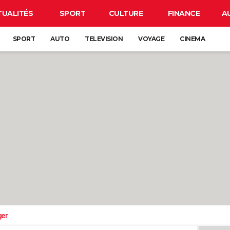
TUALITÉS
SPORT
CULTURE
FINANCE
A
SPORT
AUTO
TELEVISION
VOYAGE
CINEMA
ger