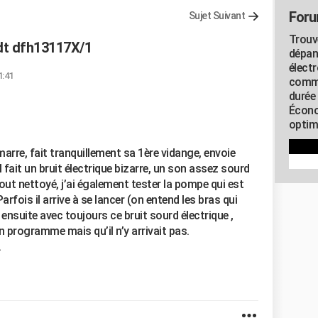
Foru
Sujet Suivant
Trouv
ndt dfh13117X/1
dépan
élect
1:41
commu
durée
Écono
optimi
s
arre, fait tranquillement sa 1ère vidange, envoie
, il fait un bruit électrique bizarre, un son assez sourd
tout nettoyé, j’ai également tester la pompe qui est
rfois il arrive à se lancer (on entend les bras qui
ensuite avec toujours ce bruit sourd électrique ,
n programme mais qu’il n’y arrivait pas.
.