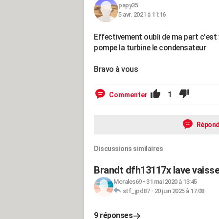
papy35
5 avr. 2021 à 11:16
Effectivement oubli de ma part c'est v
pompe la turbine le condensateur
Bravo à vous
1
Commenter
Répond
Discussions similaires
Brandt dfh13117x lave vaisse
Morales69
-
31 mai 2020 à 13:45
stf_jpd87
-
20 juin 2025 à 17:08
9 réponses