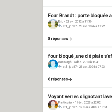
Four Brandt : porte bloquée a
Eric
-
22 avr. 2012 à 11:36
stf_jpd87
-
28 avr. 2026 à 17:22
8 réponses
four bloqué ,une clé plate s'a
cocolagh
-
4 déc. 2018 à 15:41
stf_jpd87
-
23 avr. 2024 à 07:23
6 réponses
Voyant verres clignotant lav
Particulier
-
1 févr. 2023 à 22:02
stf_jpd87
-
19 mars 2026 à 18:34