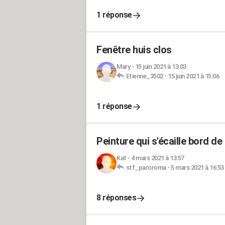
1 réponse
Fenêtre huis clos
Mary
-
15 juin 2021 à 13:03
Etienne_3502
-
15 juin 2021 à 15:06
1 réponse
Peinture qui s'écaille bord de
Kat
-
4 mars 2021 à 13:57
stf_paroroma
-
5 mars 2021 à 16:53
8 réponses