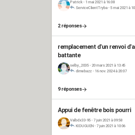
Patrick
-
1 mai 2021 à 16:08
ServiceClientTryba
-
5 mai 2021 à 10
2 réponses
remplacement d'un renvoi d'a
battante
selby_2035
-
20 mars 2021 à 13:45
dimebazz
-
16 nov. 2024 à 20:07
9 réponses
Appui de fenêtre bois pourri
Valbdx33-95
-
7 juin 2021 à 09:58
KIDUGUEN
-
7 juin 2021 à 10:06