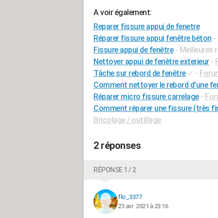
A voir également:
Reparer fissure appui de fenetre
Réparer fissure appui fenêtre béton
-
Fissure appui de fenêtre
- Meilleures
Nettoyer appui de fenêtre exterieur
-
Tâche sur rebord de fenêtre
✓
-
Foru
Comment nettoyer le rebord d'une fen
Réparer micro fissure carrelage
-
For
Comment réparer une fissure (très fin
Bricolage / outillage
2 réponses
RÉPONSE 1 / 2
flo_3377
23 avr. 2021 à 23:16