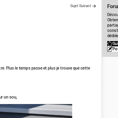
Foru
Sujet Suivant
Décou
Obten
parta
const
dédiée
Sui
Po
tre. Plus le temps passe et plus je trouve que cette
ur un sou,