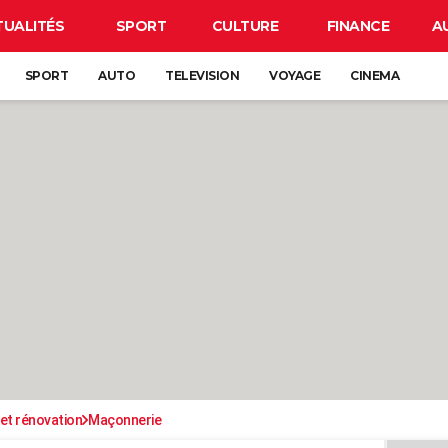
TUALITÉS
SPORT
CULTURE
FINANCE
A
SPORT
AUTO
TELEVISION
VOYAGE
CINEMA
et rénovation
Maçonnerie