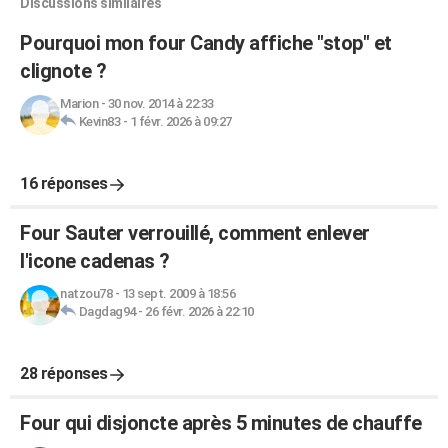
Discussions similaires
Pourquoi mon four Candy affiche "stop" et
clignote ?
Marion
-
30 nov. 2014 à 22:33
Kevin83
-
1 févr. 2026 à 09:27
16 réponses
Four Sauter verrouillé, comment enlever
l'icone cadenas ?
natzou78
-
13 sept. 2009 à 18:56
Dagdag94
-
26 févr. 2026 à 22:10
28 réponses
Four qui disjoncte après 5 minutes de chauffe