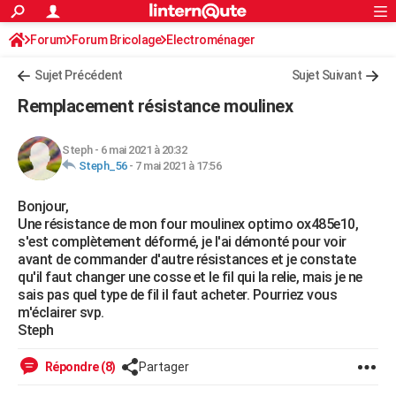
ACTUALITÉS
Forum
Forum Bricolage
Connexion
Electroménager
S'inscrire
Rechercher
Société
Education
Villes
Politique
Faits Divers
Monde
+
SPORT
Sujet Précédent
Sujet Suivant
Football
Cyclisme
Forum
Coupe du monde 2026
Tennis
Rugby
CULTURE
Remplacement résistance moulinex
TNT
Cinéma
Musique
Programme TV
Streaming
Sorties cinéma
+
FINANCE
Steph
-
6 mai 2021 à 20:32
Impôts
Immobilier
Banque
Crédit
Retraite
Epargne
Risques naturels par ville
Assurance
AUTO
Steph_56
-
7 mai 2021 à 17:56
Réserver un essai
Berlines
Forum auto
Essais
Citadines
SUV
+
HIGH-TECH
Bonjour,
Une résistance de mon four moulinex optimo ox485e10,
Meilleur smartphone
Ordinateurs
Guide high-tech
Mobiles
Internet
Jeux vidéo
+
BRICOLAGE
s'est complètement déformé, je l'ai démonté pour voir
avant de commander d'autre résistances et je constate
Aménagement intérieur
Cuisine
Jardinage
+
Forum
Extérieur
Salle de bains
Rangement
WEEK-END
qu'il faut changer une cosse et le fil qui la relie, mais je ne
sais pas quel type de fil il faut acheter. Pourriez vous
Escapades
Expositions
Week-end nature
Guides de France
Patrimoine
Musées
+
LIFESTYLE
m'éclairer svp.
Steph
Bien-être
Mode
+
Art de vivre
Loisirs
Modes de vie
SANTE
Répondre (8)
Partager
Guide de la santé
Médicaments
+
Alimentation
Maladies
Sommeil
VOYAGE