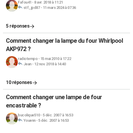
Fafou41
-
8 avr. 2018 à 11:21
stf_jpd87
-
11 mars 2024 à 07:36
5 réponses
Comment changer la lampe du four Whirlpool
AKP972 ?
radiotempo
-
15 mai 2010 à 17:22
Jean
-
12 nov. 2018 à 14:40
10 réponses
Comment changer une lampe de four
encastrable ?
bucolique510
-
5 déc. 2007 à 16:53
Youenn
-
5 déc. 2007 à 16:53