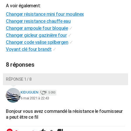
A voir également:
City break
Voyage de noces
Climat
Destinations
Voyage nature
Forum
+
PHOTO
Changer résistance mini four moulinex
GUIDES D'ACHAT
Changer resistance chauffe eau
Changer ampoule four bloquée
✓
BONS PLANS
Changer gicleur gazinière four
✓
Changer code valise spilbergen
✓
CARTE DE VOEUX
Voyant clé four brandt
✓
Carte Bonne année
Carte Pâques
Carte de Noël
Carte Saint-Valentin
Carte d'anniversaire
DICTIONNAIRE
8 réponses
Biographies
Expressions
Dictionnaire
Citations
Proverbes
PROGRAMME TV
COPAINS D'AVANT
RÉPONSE 1 / 8
Se connecter
Collèges
Universités
Service militaire
S'inscrire
Lycées
Primaires
Entreprises
Avis de recherche
AVIS DE DÉCÈS
KIDUGUEN
5 093
6 mai 2021 à 22:43
FORUM
Bonjour vous avez commandé la résistance le fournisseur
Lifestyle
Sport
Television
Cinema
Bricolage
Culture
Auto
Voyage
a peut être ce fil