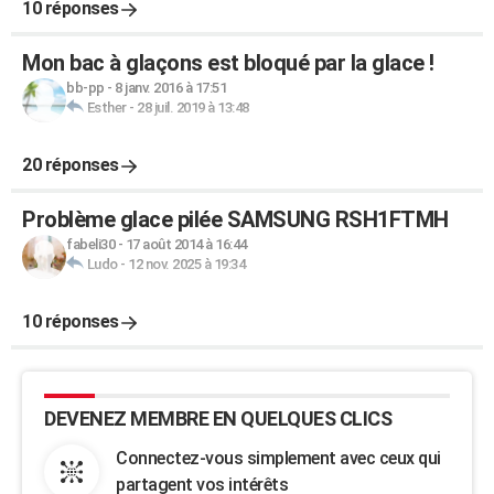
10 réponses
Mon bac à glaçons est bloqué par la glace !
bb-pp
-
8 janv. 2016 à 17:51
Esther
-
28 juil. 2019 à 13:48
20 réponses
Problème glace pilée SAMSUNG RSH1FTMH
fabeli30
-
17 août 2014 à 16:44
Ludo
-
12 nov. 2025 à 19:34
10 réponses
DEVENEZ MEMBRE EN QUELQUES CLICS
Connectez-vous simplement avec ceux qui
partagent vos intérêts