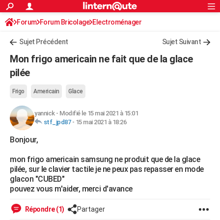
ACTUALITÉS
Forum
Forum Bricolage
Connexion
Electroménager
S'inscrire
Rechercher
Société
Education
Villes
Politique
Faits Divers
Monde
+
SPORT
Sujet Précédent
Sujet Suivant
Football
Cyclisme
Forum
Coupe du monde 2026
Tennis
Rugby
CULTURE
Mon frigo americain ne fait que de la glace
TNT
Cinéma
Musique
Programme TV
Streaming
Sorties cinéma
+
pilée
FINANCE
Impôts
Immobilier
Banque
Crédit
Retraite
Epargne
Risques naturels par ville
Assurance
AUTO
Frigo
Americain
Glace
Réserver un essai
Berlines
Forum auto
Essais
Citadines
SUV
+
HIGH-TECH
yannick
-
Modifié le 15 mai 2021 à 15:01
stf_jpd87
-
15 mai 2021 à 18:26
Meilleur smartphone
Ordinateurs
Guide high-tech
Mobiles
Internet
Jeux vidéo
+
BRICOLAGE
Bonjour,
Aménagement intérieur
Cuisine
Jardinage
+
Forum
Extérieur
Salle de bains
Rangement
WEEK-END
mon frigo americain samsung ne produit que de la glace
pilée, sur le clavier tactile je ne peux pas repasser en mode
Escapades
Expositions
Week-end nature
Guides de France
Patrimoine
Musées
+
LIFESTYLE
glacon "CUBED"
pouvez vous m'aider, merci d'avance
Bien-être
Mode
+
Art de vivre
Loisirs
Modes de vie
SANTE
Répondre (1)
Partager
Guide de la santé
Médicaments
+
Alimentation
Maladies
Sommeil
VOYAGE