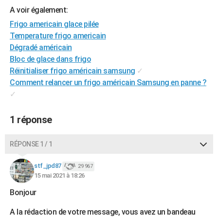
A voir également:
City break
Voyage de noces
Climat
Destinations
Voyage nature
Forum
+
PHOTO
Frigo americain glace pilée
GUIDES D'ACHAT
Temperature frigo americain
Dégradé américain
BONS PLANS
Bloc de glace dans frigo
Réinitialiser frigo américain samsung
✓
CARTE DE VOEUX
Comment relancer un frigo américain Samsung en panne ?
Carte Bonne année
Carte Pâques
Carte de Noël
Carte Saint-Valentin
Carte d'anniversaire
DICTIONNAIRE
✓
Biographies
Expressions
Dictionnaire
Citations
Proverbes
PROGRAMME TV
1 réponse
COPAINS D'AVANT
RÉPONSE 1 / 1
Se connecter
Collèges
Universités
Service militaire
S'inscrire
Lycées
Primaires
Entreprises
Avis de recherche
AVIS DE DÉCÈS
stf_jpd87
29 967
FORUM
15 mai 2021 à 18:26
Lifestyle
Sport
Television
Cinema
Bricolage
Culture
Auto
Voyage
Bonjour
A la rédaction de votre message, vous avez un bandeau