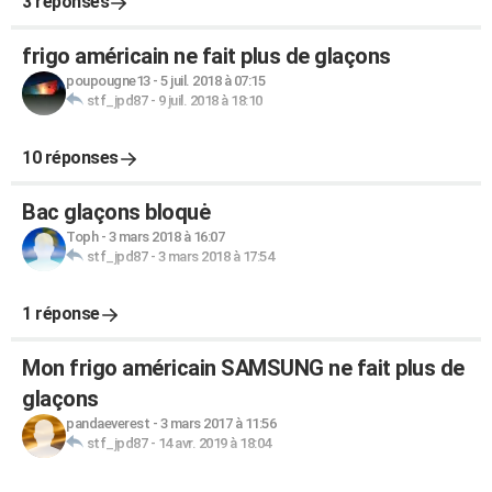
3 réponses
frigo américain ne fait plus de glaçons
poupougne13
-
5 juil. 2018 à 07:15
stf_jpd87
-
9 juil. 2018 à 18:10
10 réponses
Bac glaçons bloquė
Toph
-
3 mars 2018 à 16:07
stf_jpd87
-
3 mars 2018 à 17:54
1 réponse
Mon frigo américain SAMSUNG ne fait plus de
glaçons
pandaeverest
-
3 mars 2017 à 11:56
stf_jpd87
-
14 avr. 2019 à 18:04