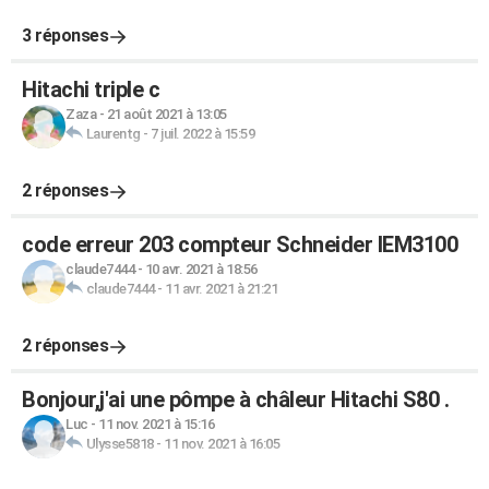
3 réponses
Hitachi triple c
Zaza
-
21 août 2021 à 13:05
Laurentg
-
7 juil. 2022 à 15:59
2 réponses
code erreur 203 compteur Schneider IEM3100
claude7444
-
10 avr. 2021 à 18:56
claude7444
-
11 avr. 2021 à 21:21
2 réponses
Bonjour,j'ai une pômpe à châleur Hitachi S80 .
Luc
-
11 nov. 2021 à 15:16
Ulysse5818
-
11 nov. 2021 à 16:05