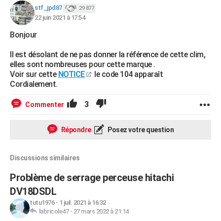
stf_jpd87
29 877
City break
Voyage de noces
Climat
Destinations
Voyage nature
Forum
+
PHOTO
22 juin 2021 à 17:54
GUIDES D'ACHAT
Bonjour
BONS PLANS
Il est désolant de ne pas donner la référence de cette clim,
elles sont nombreuses pour cette marque .
CARTE DE VOEUX
Voir sur cette
NOTICE
le code 104 apparaît
Cordialement.
Carte Bonne année
Carte Pâques
Carte de Noël
Carte Saint-Valentin
Carte d'anniversaire
DICTIONNAIRE
3
Commenter
Biographies
Expressions
Dictionnaire
Citations
Proverbes
PROGRAMME TV
Répondre
Posez votre question
COPAINS D'AVANT
Se connecter
Collèges
Universités
Service militaire
S'inscrire
Lycées
Primaires
Entreprises
Avis de recherche
AVIS DE DÉCÈS
Discussions similaires
FORUM
Problème de serrage perceuse hitachi
Lifestyle
Sport
Television
Cinema
Bricolage
Culture
Auto
Voyage
DV18DSDL
tutu1976
-
1 juil. 2021 à 16:32
labricole47
-
27 mars 2022 à 21:14