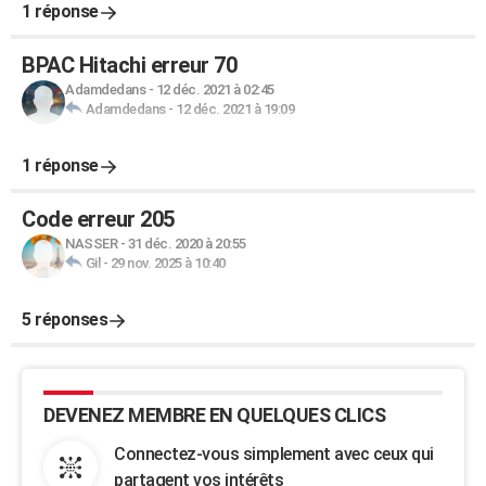
1 réponse
BPAC Hitachi erreur 70
Adamdedans
-
12 déc. 2021 à 02:45
Adamdedans
-
12 déc. 2021 à 19:09
1 réponse
Code erreur 205
NASSER
-
31 déc. 2020 à 20:55
Gil
-
29 nov. 2025 à 10:40
5 réponses
DEVENEZ MEMBRE EN QUELQUES CLICS
Connectez-vous simplement avec ceux qui
partagent vos intérêts