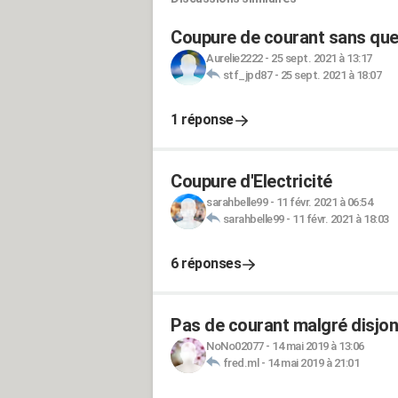
Coupure de courant sans que 
Aurelie2222
-
25 sept. 2021 à 13:17
stf_jpd87
-
25 sept. 2021 à 18:07
1 réponse
Coupure d'Electricité
sarahbelle99
-
11 févr. 2021 à 06:54
sarahbelle99
-
11 févr. 2021 à 18:03
6 réponses
Pas de courant malgré disjo
NoNo02077
-
14 mai 2019 à 13:06
fred.ml
-
14 mai 2019 à 21:01