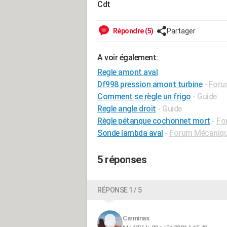
Cdt
Répondre (5)
Partager
A voir également:
Regle amont aval
Df998 pression amont turbine
-
Foru
Comment se règle un frigo
- Guide
Regle angle droit
- Guide
Règle pétanque cochonnet mort
-
Fo
Sonde lambda aval
-
Forum Mécanique
5 réponses
RÉPONSE 1 / 5
Carminas