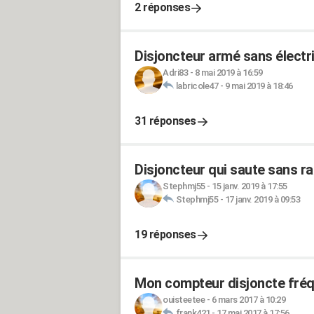
2 réponses
Disjoncteur armé sans électri
Adri83
-
8 mai 2019 à 16:59
labricole47
-
9 mai 2019 à 18:46
31 réponses
Disjoncteur qui saute sans rai
Stephmj55
-
15 janv. 2019 à 17:55
Stephmj55
-
17 janv. 2019 à 09:53
19 réponses
Mon compteur disjoncte fré
ouisteetee
-
6 mars 2017 à 10:29
frank421
-
17 mai 2017 à 17:56