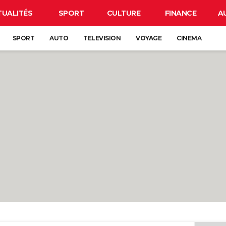
TUALITÉS
SPORT
CULTURE
FINANCE
A
SPORT
AUTO
TELEVISION
VOYAGE
CINEMA