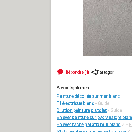
Répondre (1)
Partager
A voir également:
Peinture décollée sur mur blanc
Fil électrique blanc
- Guide
Dilution peinture pistolet
- Guide
Enlever peinture sur pvc vinaigre blan
Enlever tache patafix mur blanc
✓
-
F
Stylo peinture pour pierre tombale
✓