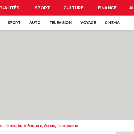
TUALITÉS
SPORT
CULTURE
FINANCE
A
SPORT
AUTO
TELEVISION
VOYAGE
CINEMA
et rénovation
Peinture, Vernis, Tapissserie