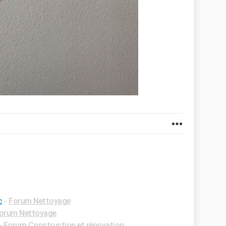
c
-
Forum Nettoyage
orum Nettoyage
-
Forum Construction et rénovation