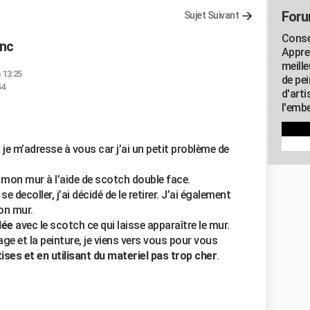
Foru
Sujet Suivant
Consei
anc
Appre
meill
 13:25
de pe
54
d'art
l'embe
 je m’adresse à vous car j’ai un petit problème de
 mon mur à l’aide de scotch double face.
e decoller, j’ai décidé de le retirer. J’ai également
mon mur.
lée
avec le scotch ce qui laisse apparaître le mur.
age et la peinture, je viens vers vous pour vous
es et en utilisant du materiel pas trop cher
.