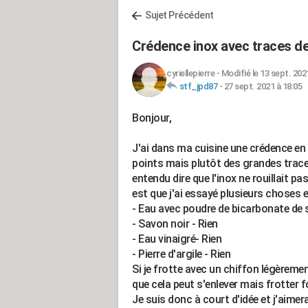
Sujet Précédent
Crédence inox avec traces de 
cyriellepierre
-
Modifié le 13 sept. 202
stf_jpd87
-
27 sept. 2021 à 18:05
Bonjour,
J'ai dans ma cuisine une crédence en I
points mais plutôt des grandes traces
entendu dire que l'inox ne rouillait p
est que j'ai essayé plusieurs choses e
- Eau avec poudre de bicarbonate de 
- Savon noir - Rien
- Eau vinaigré- Rien
- Pierre d'argile - Rien
Si je frotte avec un chiffon légèremen
que cela peut s'enlever mais frotter f
Je suis donc à court d'idée et j'aimer