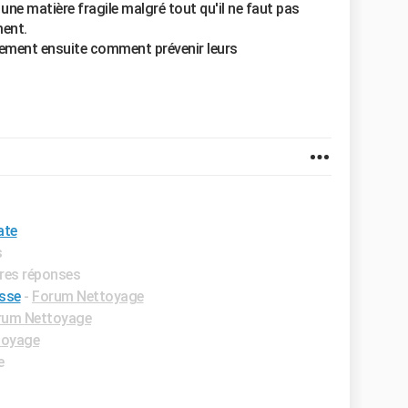
st une matière fragile malgré tout qu'il ne faut pas
ment.
ement ensuite comment prévenir leurs
ate
s
ures réponses
asse
-
Forum Nettoyage
rum Nettoyage
toyage
e