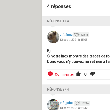
4 réponses
RÉPONSE 1 / 4
stf_frmu
12 511
13 sept. 2021 à 15:05
Bjr
Si votre inox montre des traces de rouil
Donc vous n'y pouvez rien et rien à fa
0
Commenter
RÉPONSE 2 / 4
stf_jpd87
29 967
13 sept. 2021 à 21:42