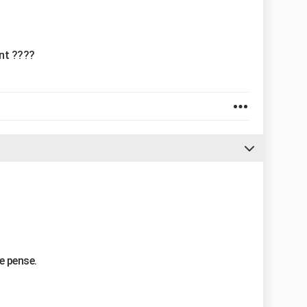
ant ????
je pense.