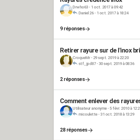
Drwho63
-
1 oct. 2017 à 09:42
Daniel 26
-
1 oct. 2017 à 18:24
9 réponses
Retirer rayure sur de l'inox bri
CroqueMr
-
29 sept. 2019 à 22:20
stf_jpd87
-
30 sept. 2019 à 08:36
2 réponses
Comment enlever des rayures 
Utilisateur anonyme
-
5 févr. 2010 à 12:2
micoulette
-
31 oct. 2018 à 13:29
28 réponses