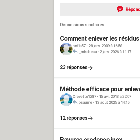
Répond
Discussions similaires
Comment enlever les résidus d
sofia57
-
28 janv. 2009 à 16:58
_mirabeau
-
2 janv. 2026 à 11:17
23 réponses
Méthode efficace pour enlever
Crevette1287
-
15 avr. 2013 à 22:07
psaume
-
13 août 2025 à 14:15
12 réponses
Rayures credence inox