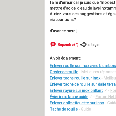
faire d'erreur car je sais que l'Inox e
mettre d'acide, d'eau de javel notam
Auriez-vous des suggestions et égal
réapparitions?
d'avance merci,
Répondre (4)
Partager
A voir également:
Enlever rouille sur inox avec bicarbon
Credence rouille
- Meilleures réponse
Enlever tache rouille sur inox
- Meille
Enlever tache de rouille sur dalle terr
Enlever rayure sur inox brillant
✓
-
Fo
Évier inox taché acide
✓
-
Forum Net
Enlever colle etiquette sur inox
- Guid
Tache de rouille
- Guide