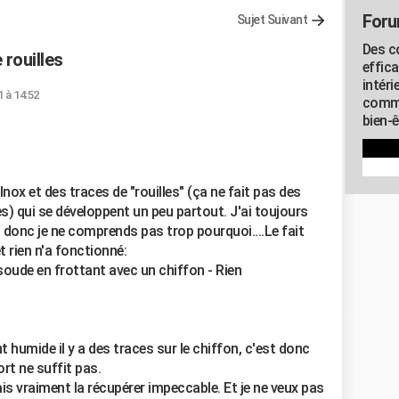
Foru
Sujet Suivant
Des c
rouilles
effic
intéri
1 à 14:52
commu
bien-
nox et des traces de "rouilles" (ça ne fait pas des
) qui se développent un peu partout. J'ai toujours
as donc je ne comprends pas trop pourquoi....Le fait
t rien n'a fonctionné:
soude en frottant avec un chiffon - Rien
t humide il y a des traces sur le chiffon, c'est donc
ort ne suffit pas.
ais vraiment la récupérer impeccable. Et je ne veux pas