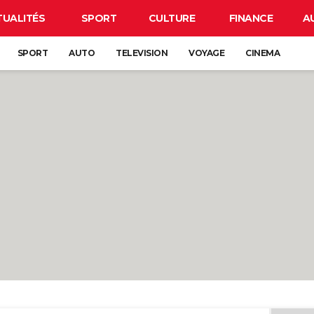
TUALITÉS
SPORT
CULTURE
FINANCE
A
SPORT
AUTO
TELEVISION
VOYAGE
CINEMA