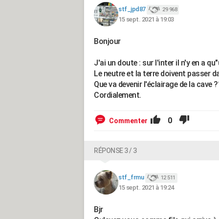
stf_jpd87
29 968
15 sept. 2021 à 19:03
Bonjour
J'ai un doute : sur l'inter il n'y en a 
Le neutre et la terre doivent passer d
Que va devenir l'éclairage de la cave 
Cordialement.
0
Commenter
RÉPONSE 3 / 3
stf_frmu
12 511
15 sept. 2021 à 19:24
Bjr