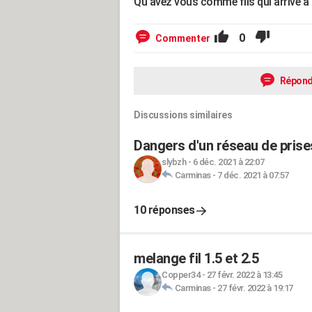
Qu'avez vous comme fils qui arrive à l
0
Commenter
Répond
Discussions similaires
Dangers d'un réseau de prise
slybzh
-
6 déc. 2021 à 22:07
Carminas
-
7 déc. 2021 à 07:57
10 réponses
melange fil 1.5 et 2.5
Copper34
-
27 févr. 2022 à 13:45
Carminas
-
27 févr. 2022 à 19:17