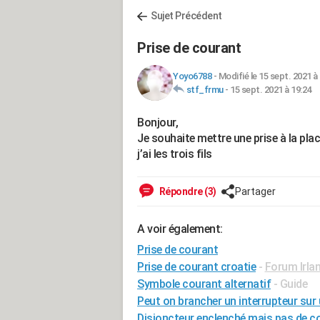
Sujet Précédent
Prise de courant
Yoyo6788
-
Modifié le 15 sept. 2021 à
stf_frmu
-
15 sept. 2021 à 19:24
Bonjour,
Je souhaite mettre une prise à la place
j’ai les trois fils
Répondre (3)
Partager
A voir également:
Prise de courant
Prise de courant croatie
-
Forum Irla
Symbole courant alternatif
- Guide
Peut on brancher un interrupteur sur 
Disjoncteur enclenché mais pas de c