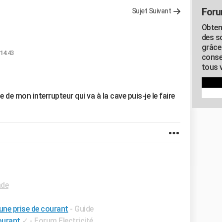
Foru
Sujet Suivant
Obten
des s
grâce
 14:43
conse
tous v
 de mon interrupteur qui va à la cave puis-je le faire
nde
une prise de courant
- Guide
ourant
✓
-
Forum Electricité