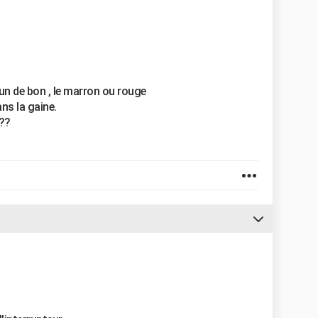
qu"un de bon , le marron ou rouge
ans la gaine.
???