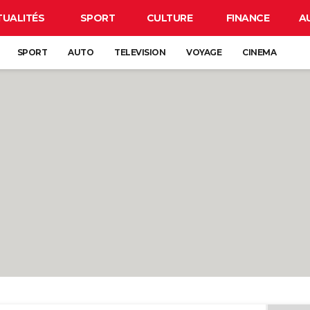
TUALITÉS
SPORT
CULTURE
FINANCE
A
SPORT
AUTO
TELEVISION
VOYAGE
CINEMA