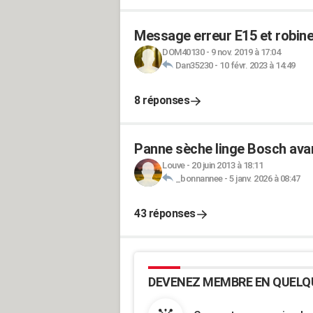
Message erreur E15 et robinet
DOM40130
-
9 nov. 2019 à 17:04
Dan35230
-
10 févr. 2023 à 14:49
8 réponses
Panne sèche linge Bosch avan
Louve
-
20 juin 2013 à 18:11
_bonnannee
-
5 janv. 2026 à 08:47
43 réponses
DEVENEZ MEMBRE EN QUELQ