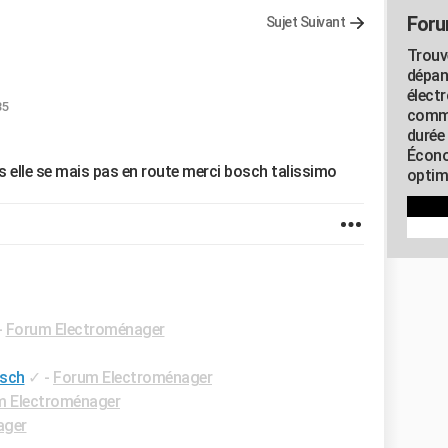
Foru
Sujet Suivant
Trouv
dépan
élect
35
commu
durée
Écono
is elle se mais pas en route merci bosch talissimo
optimi
-
Forum Electroménager
osch
✓
-
Forum Electroménager
m Electroménager
ager