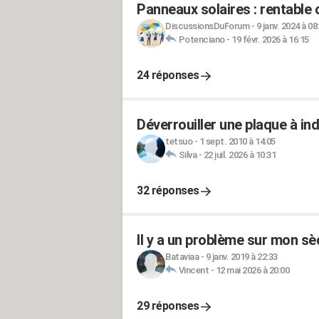
Panneaux solaires : rentable 
DiscussionsDuForum
-
9 janv. 2024 à 08
Potenciano
-
19 févr. 2026 à 16:15
24 réponses
Déverrouiller une plaque à in
tetsuo
-
1 sept. 2010 à 14:05
Silva
-
22 juil. 2026 à 10:31
32 réponses
Il y a un problème sur mon sè
Bataviaa
-
9 janv. 2019 à 22:33
Vincent
-
12 mai 2026 à 20:00
29 réponses