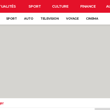
TUALITÉS
SPORT
CULTURE
FINANCE
A
SPORT
AUTO
TELEVISION
VOYAGE
CINEMA
ger