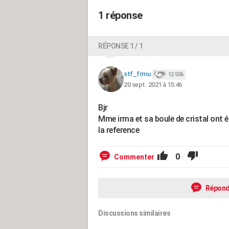
1 réponse
RÉPONSE 1 / 1
stf_frmu
12 506
20 sept. 2021 à 15:46
Bjr
Mme irma et sa boule de cristal ont ét
la reference
0
Commenter
Répond
Discussions similaires