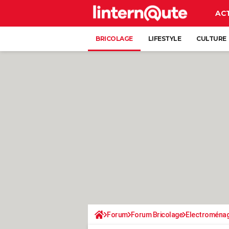
AC
BRICOLAGE
LIFESTYLE
CULTURE
Forum
Forum Bricolage
Electroména