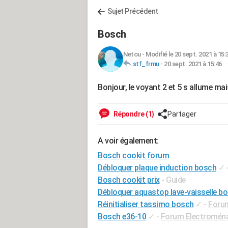
Sujet Précédent
Bosch
Netou
-
Modifié le 20 sept. 2021 à 15:
stf_frmu
-
20 sept. 2021 à 15:46
Bonjour, le voyant 2 et 5 s allume ma
Répondre (1)
Partager
A voir également:
Bosch cookit forum
Débloquer plaque induction bosch
✓
Bosch cookit prix
- Guide
Débloquer aquastop lave-vaisselle b
Réinitialiser tassimo bosch
✓
-
Foru
Bosch e36-10
✓
-
Forum Electromén