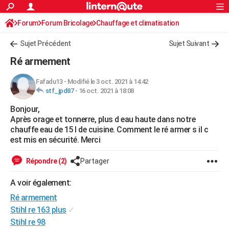
ACTUALITÉS
Forum
Forum Bricolage
Connexion
Chauffage et climatisation
S'inscrire
Rechercher
Société
Education
Villes
Politique
Faits Divers
Monde
+
SPORT
Chauffe-eau électrique - gaz- solaire
Sujet Précédent
Sujet Suivant
Football
Cyclisme
Forum
Coupe du monde 2026
Tennis
Rugby
CULTURE
Ré armement
TNT
Cinéma
Musique
Programme TV
Streaming
Sorties cinéma
+
FINANCE
Fafadu13
-
Modifié le 3 oct. 2021 à 14:42
stf_jpd87
-
16 oct. 2021 à 18:08
Impôts
Immobilier
Banque
Crédit
Retraite
Epargne
Risques naturels par ville
Assurance
AUTO
Bonjour,
Réserver un essai
Berlines
Forum auto
Essais
Citadines
SUV
+
HIGH-TECH
Après orage et tonnerre, plus d eau haute dans notre
chauffe eau de 15 l de cuisine. Comment le ré armer s il c
Meilleur smartphone
Ordinateurs
Guide high-tech
Mobiles
Internet
Jeux vidéo
+
BRICOLAGE
est mis en sécurité. Merci
Aménagement intérieur
Cuisine
Jardinage
+
Forum
Extérieur
Salle de bains
Rangement
WEEK-END
Répondre (2)
Partager
Escapades
Expositions
Week-end nature
Guides de France
Patrimoine
Musées
+
LIFESTYLE
A voir également:
Ré armement
Bien-être
Mode
+
Art de vivre
Loisirs
Modes de vie
SANTE
Stihl re 163 plus
✓
Guide de la santé
Médicaments
+
Alimentation
Maladies
Sommeil
VOYAGE
Stihl re 98