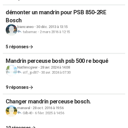
démonter un mandrin pour PSB 850-2RE
Bosch
biancaneo
-
30 déc. 2013 à 13:15
tabarnac
-
2 mars 2016 à 12:15
5 réponses
Mandrin perceuse bosh psb 500 re boqué
Nathmcgiver
-
28 avr. 2024 à 14:08
stf_jpd87
-
30 avr. 2024 à 07:30
9 réponses
Changer mandrin perceuse bosch.
manuval
-
28 oct. 2016 à 19:56
Gilb40
-
6 févr. 2025 à 14:56
10 réponses