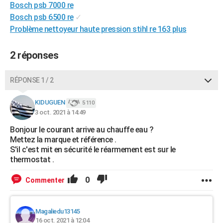
Bosch psb 7000 re
City break
Voyage de noces
Climat
Destinations
Voyage nature
Forum
+
PHOTO
Bosch psb 6500 re
✓
Problème nettoyeur haute pression stihl re 163 plus
GUIDES D'ACHAT
BONS PLANS
2 réponses
CARTE DE VOEUX
RÉPONSE 1 / 2
Carte Bonne année
Carte Pâques
Carte de Noël
Carte Saint-Valentin
Carte d'anniversaire
DICTIONNAIRE
KIDUGUEN
5 110
Biographies
Expressions
Dictionnaire
Citations
Proverbes
3 oct. 2021 à 14:49
PROGRAMME TV
Bonjour le courant arrive au chauffe eau ?
COPAINS D'AVANT
Mettez la marque et référence .
S'il c'est mit en sécurité le réarmement est sur le
Se connecter
Collèges
Universités
Service militaire
S'inscrire
Lycées
Primaires
Entreprises
Avis de recherche
AVIS DE DÉCÈS
thermostat .
FORUM
0
Commenter
Lifestyle
Sport
Television
Cinema
Bricolage
Culture
Auto
Voyage
Magaliedu13145
16 oct. 2021 à 12:04