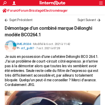
ACTUALITÉS
Forum
Forum Bricolage
Connexion
Electroménager
S'inscrire
Rechercher
Société
Education
Villes
Politique
Faits Divers
Monde
+
SPORT
Sujet Précédent
Sujet Suivant
Football
Cyclisme
Forum
Coupe du monde 2026
Tennis
Rugby
CULTURE
Démontage d'un combiné marque Délonghi
TNT
Cinéma
Musique
Programme TV
Streaming
Sorties cinéma
+
modèle BCO264.1
FINANCE
Impôts
Immobilier
Banque
Crédit
Retraite
Epargne
Risques naturels par ville
Assurance
AUTO
BMEJRG04
-
Modifié le 6 oct. 2021 à 11:42
stf_jpd87
-
7 oct. 2021 à 07:28
Réserver un essai
Berlines
Forum auto
Essais
Citadines
SUV
+
HIGH-TECH
Je suis en possession d'une cafetière Délonghi BCO 264.1.
J'ai un problème de court-circuit côté expresso. je n'arrive
Meilleur smartphone
Ordinateurs
Guide high-tech
Mobiles
Internet
Jeux vidéo
+
BRICOLAGE
pas à la démonter alors que toutes les vis semblent avoir
été enlevées. Seule reste celle du filtre de l'expresso qui est
Aménagement intérieur
Cuisine
Jardinage
+
Forum
Extérieur
Salle de bains
Rangement
WEEK-END
très difficilement accessible et, par ailleurs totalement
bloquée. Quelqu'un peut-il me conseiller ? Merci d'avance.
Escapades
Expositions
Week-end nature
Guides de France
Patrimoine
Musées
+
LIFESTYLE
Cordialement JRG.
Bien-être
Mode
+
Art de vivre
Loisirs
Modes de vie
SANTE
Guide de la santé
Médicaments
+
Alimentation
Maladies
Sommeil
VOYAGE