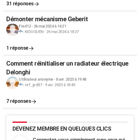
31 réponses
Démonter mécanisme Geberit
Fred12
-
26 mai 2024 à 14:21
KIDUGUEN
-
26 mai 2024 à 18:27
1 réponse
Comment réinitialiser un radiateur électrique
Delonghi
Utilisateur anonyme
-
8 avr. 2023 à 19:48
stf_jpd87
-
9 avr. 2023 à 18:45
7 réponses
DEVENEZ MEMBRE EN QUELQUES CLICS
Connectez-vous simplement avec ceux qui