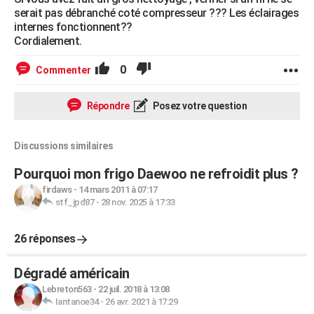
serait pas débranché coté compresseur ??? Les éclairages
internes fonctionnent??
Cordialement.
0
Commenter
Répondre
Posez votre question
Discussions similaires
Pourquoi mon frigo Daewoo ne refroidit plus ?
firdaws
-
14 mars 2011 à 07:17
stf_jpd87
-
28 nov. 2025 à 17:33
26 réponses
Dégradé américain
Lebreton563
-
22 juil. 2018 à 13:08
Iantanoe34
-
26 avr. 2021 à 17:29