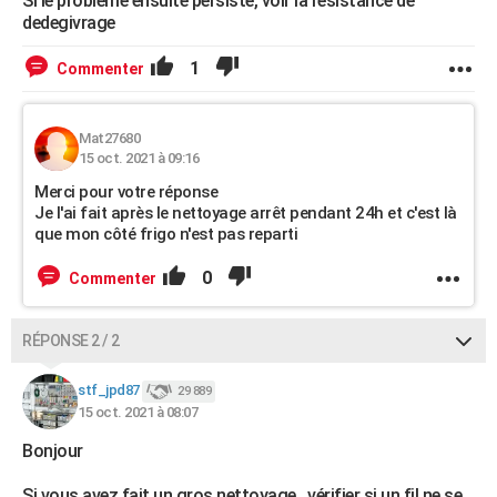
Si le probleme ensuite persiste, voir la résistance de
dedegivrage
1
Commenter
Mat27680
15 oct. 2021 à 09:16
Merci pour votre réponse
Je l'ai fait après le nettoyage arrêt pendant 24h et c'est là
que mon côté frigo n'est pas reparti
0
Commenter
RÉPONSE 2 / 2
stf_jpd87
29 889
15 oct. 2021 à 08:07
Bonjour
Si vous avez fait un gros nettoyage , vérifier si un fil ne se