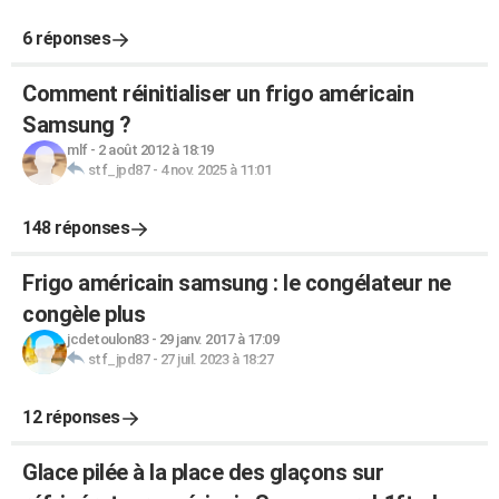
6 réponses
Comment réinitialiser un frigo américain
Samsung ?
mlf
-
2 août 2012 à 18:19
stf_jpd87
-
4 nov. 2025 à 11:01
148 réponses
Frigo américain samsung : le congélateur ne
congèle plus
jcdetoulon83
-
29 janv. 2017 à 17:09
stf_jpd87
-
27 juil. 2023 à 18:27
12 réponses
Glace pilée à la place des glaçons sur