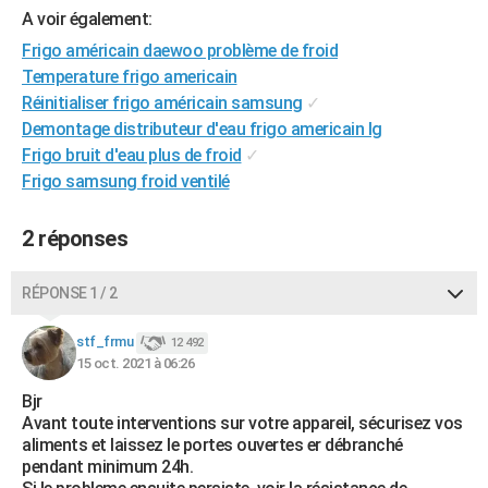
A voir également:
City break
Voyage de noces
Climat
Destinations
Voyage nature
Forum
+
PHOTO
Frigo américain daewoo problème de froid
GUIDES D'ACHAT
Temperature frigo americain
Réinitialiser frigo américain samsung
✓
BONS PLANS
Demontage distributeur d'eau frigo americain lg
Frigo bruit d'eau plus de froid
✓
CARTE DE VOEUX
Frigo samsung froid ventilé
Carte Bonne année
Carte Pâques
Carte de Noël
Carte Saint-Valentin
Carte d'anniversaire
DICTIONNAIRE
2 réponses
Biographies
Expressions
Dictionnaire
Citations
Proverbes
PROGRAMME TV
COPAINS D'AVANT
RÉPONSE 1 / 2
Se connecter
Collèges
Universités
Service militaire
S'inscrire
Lycées
Primaires
Entreprises
Avis de recherche
AVIS DE DÉCÈS
stf_frmu
12 492
15 oct. 2021 à 06:26
FORUM
Bjr
Lifestyle
Sport
Television
Cinema
Bricolage
Culture
Auto
Voyage
Avant toute interventions sur votre appareil, sécurisez vos
aliments et laissez le portes ouvertes er débranché
pendant minimum 24h.