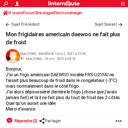
ACTUALITÉS
Forum
Forum Bricolage
Connexion
Electroménager
S'inscrire
Rechercher
Société
Education
Villes
Politique
Faits Divers
Monde
+
SPORT
Sujet Précédent
Sujet Suivant
Football
Cyclisme
Forum
Coupe du monde 2026
Tennis
Rugby
CULTURE
Mon frigidaires americain daewoo ne fait plus
TNT
Cinéma
Musique
Programme TV
Streaming
Sorties cinéma
+
de froid
FINANCE
Impôts
Immobilier
Banque
Crédit
Retraite
Epargne
Risques naturels par ville
Assurance
AUTO
Mat27680
-
Modifié le 14 oct. 2021 à 21:35
Mat27680 -
15 oct. 2021 à 09:16
Réserver un essai
Berlines
Forum auto
Essais
Citadines
SUV
+
HIGH-TECH
Bonjour,
J'ai un frigo américain DAEWOO modèle FRS-U21FAI ne
Meilleur smartphone
Ordinateurs
Guide high-tech
Mobiles
Internet
Jeux vidéo
+
BRICOLAGE
faisait plus beaucoup de froid dans le congélateur (-3°C)
mais normalement dans le côté frigo.
Aménagement intérieur
Cuisine
Jardinage
+
Forum
Extérieur
Salle de bains
Rangement
WEEK-END
J'ai alors dépoussiérer derrière le frigo (chose que j'avais
jamais fait) et là il ne fait plus du tout de froid des 2 côtés
Escapades
Expositions
Week-end nature
Guides de France
Patrimoine
Musées
+
LIFESTYLE
Quel qu'un aurait une idée
Merci d'avance
Bien-être
Mode
+
Art de vivre
Loisirs
Modes de vie
SANTE
Répondre (2)
Partager
Guide de la santé
Médicaments
+
Alimentation
Maladies
Sommeil
VOYAGE