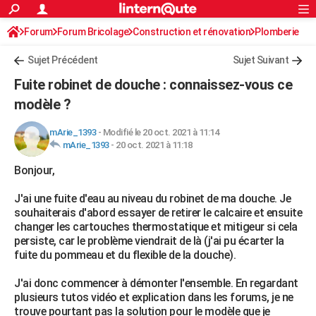
ACTUALITÉS
Forum
Forum Bricolage
Connexion
Construction et rénovation
S'inscrire
Plomberie
Rechercher
Société
Education
Villes
Politique
Faits Divers
Monde
+
SPORT
Sujet Précédent
Sujet Suivant
Football
Cyclisme
Forum
Coupe du monde 2026
Tennis
Rugby
CULTURE
Fuite robinet de douche : connaissez-vous ce
TNT
Cinéma
Musique
Programme TV
Streaming
Sorties cinéma
+
modèle ?
FINANCE
Impôts
Immobilier
Banque
Crédit
Retraite
Epargne
Risques naturels par ville
Assurance
AUTO
mArie_1393
-
Modifié le 20 oct. 2021 à 11:14
mArie_1393
-
20 oct. 2021 à 11:18
Réserver un essai
Berlines
Forum auto
Essais
Citadines
SUV
+
HIGH-TECH
Bonjour,
Meilleur smartphone
Ordinateurs
Guide high-tech
Mobiles
Internet
Jeux vidéo
+
BRICOLAGE
J'ai une fuite d'eau au niveau du robinet de ma douche. Je
souhaiterais d'abord essayer de retirer le calcaire et ensuite
Aménagement intérieur
Cuisine
Jardinage
+
Forum
Extérieur
Salle de bains
Rangement
WEEK-END
changer les cartouches thermostatique et mitigeur si cela
persiste, car le problème viendrait de là (j'ai pu écarter la
Escapades
Expositions
Week-end nature
Guides de France
Patrimoine
Musées
+
LIFESTYLE
fuite du pommeau et du flexible de la douche).
Bien-être
Mode
+
Art de vivre
Loisirs
Modes de vie
SANTE
J'ai donc commencer à démonter l'ensemble. En regardant
plusieurs tutos vidéo et explication dans les forums, je ne
Guide de la santé
Médicaments
+
Alimentation
Maladies
Sommeil
VOYAGE
trouve pourtant pas la solution pour le modèle que je