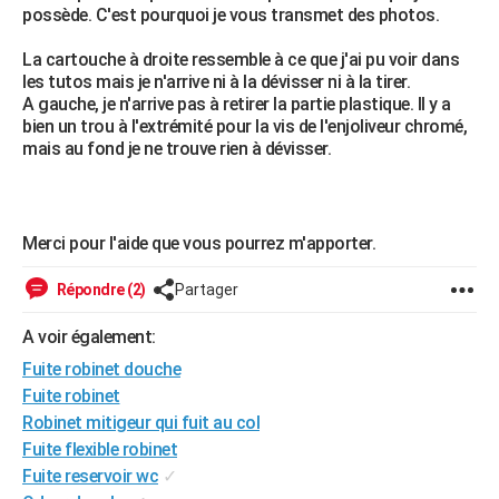
possède. C'est pourquoi je vous transmet des photos.
City break
Voyage de noces
Climat
Destinations
Voyage nature
Forum
+
PHOTO
La cartouche à droite ressemble à ce que j'ai pu voir dans
GUIDES D'ACHAT
les tutos mais je n'arrive ni à la dévisser ni à la tirer.
A gauche, je n'arrive pas à retirer la partie plastique. Il y a
BONS PLANS
bien un trou à l'extrémité pour la vis de l'enjoliveur chromé,
mais au fond je ne trouve rien à dévisser.
CARTE DE VOEUX
Carte Bonne année
Carte Pâques
Carte de Noël
Carte Saint-Valentin
Carte d'anniversaire
DICTIONNAIRE
Merci pour l'aide que vous pourrez m'apporter.
Biographies
Expressions
Dictionnaire
Citations
Proverbes
PROGRAMME TV
Répondre (2)
Partager
COPAINS D'AVANT
A voir également:
Se connecter
Collèges
Universités
Service militaire
S'inscrire
Lycées
Primaires
Entreprises
Avis de recherche
AVIS DE DÉCÈS
Fuite robinet douche
FORUM
Fuite robinet
Robinet mitigeur qui fuit au col
Lifestyle
Sport
Television
Cinema
Bricolage
Culture
Auto
Voyage
Fuite flexible robinet
Fuite reservoir wc
✓