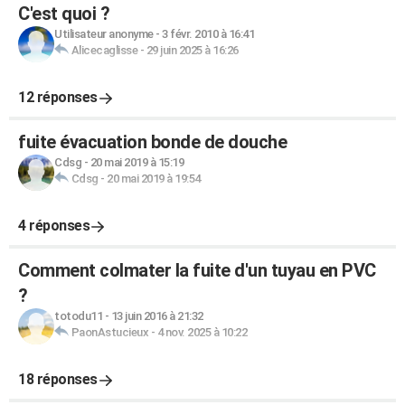
C'est quoi ?
Utilisateur anonyme
-
3 févr. 2010 à 16:41
Alicecaglisse
-
29 juin 2025 à 16:26
12 réponses
fuite évacuation bonde de douche
Cdsg
-
20 mai 2019 à 15:19
Cdsg
-
20 mai 2019 à 19:54
4 réponses
Comment colmater la fuite d'un tuyau en PVC
?
totodu11
-
13 juin 2016 à 21:32
PaonAstucieux
-
4 nov. 2025 à 10:22
18 réponses