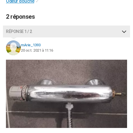
Odeur douche
✓
2 réponses
RÉPONSE 1 / 2
mArie_1393
20 oct. 2021 à 11:16