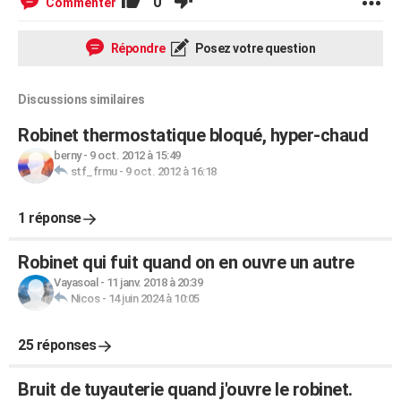
0
Commenter
Répondre
Posez votre question
Discussions similaires
Robinet thermostatique bloqué, hyper-chaud
berny
-
9 oct. 2012 à 15:49
stf_frmu
-
9 oct. 2012 à 16:18
1 réponse
Robinet qui fuit quand on en ouvre un autre
Vayasoal
-
11 janv. 2018 à 20:39
Nicos
-
14 juin 2024 à 10:05
25 réponses
Bruit de tuyauterie quand j'ouvre le robinet.