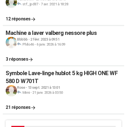
stf_jpd87
-
7 avr. 2021 à 18:28
12 réponses
Machine a laver valberg nessore plus
Bbbbb
-
2 févr. 2023 à 09:51
Philo46
-
6 janv. 2026 à 16:09
3 réponses
Symbole Lave-linge hublot 5 kg HIGH ONE WF
580 D W701T
Rose
-
13 sept. 2021 à 13:01
Mimi
-
21 janv. 2026 à 03:50
21 réponses