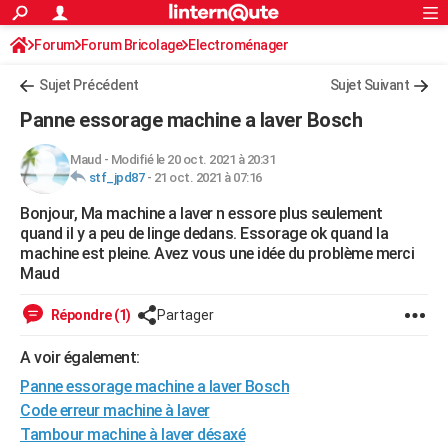
ACTUALITÉS
Forum
Forum Bricolage
Connexion
Electroménager
S'inscrire
Rechercher
Société
Education
Villes
Politique
Faits Divers
Monde
+
SPORT
Sujet Précédent
Sujet Suivant
Football
Cyclisme
Forum
Coupe du monde 2026
Tennis
Rugby
CULTURE
Panne essorage machine a laver Bosch
TNT
Cinéma
Musique
Programme TV
Streaming
Sorties cinéma
+
FINANCE
Maud
-
Modifié le 20 oct. 2021 à 20:31
stf_jpd87
-
21 oct. 2021 à 07:16
Impôts
Immobilier
Banque
Crédit
Retraite
Epargne
Risques naturels par ville
Assurance
AUTO
Bonjour, Ma machine a laver n essore plus seulement
Réserver un essai
Berlines
Forum auto
Essais
Citadines
SUV
+
HIGH-TECH
quand il y a peu de linge dedans. Essorage ok quand la
machine est pleine. Avez vous une idée du problème merci
Meilleur smartphone
Ordinateurs
Guide high-tech
Mobiles
Internet
Jeux vidéo
+
BRICOLAGE
Maud
Aménagement intérieur
Cuisine
Jardinage
+
Forum
Extérieur
Salle de bains
Rangement
WEEK-END
Répondre (1)
Partager
Escapades
Expositions
Week-end nature
Guides de France
Patrimoine
Musées
+
LIFESTYLE
A voir également:
Panne essorage machine a laver Bosch
Bien-être
Mode
+
Art de vivre
Loisirs
Modes de vie
SANTE
Code erreur machine à laver
Guide de la santé
Médicaments
+
Alimentation
Maladies
Sommeil
VOYAGE
Tambour machine à laver désaxé