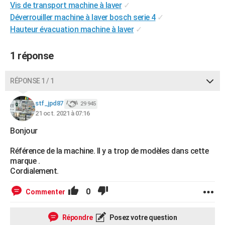
Vis de transport machine à laver
✓
City break
Voyage de noces
Climat
Destinations
Voyage nature
Forum
+
PHOTO
Déverrouiller machine à laver bosch serie 4
✓
Hauteur évacuation machine à laver
✓
GUIDES D'ACHAT
BONS PLANS
1 réponse
CARTE DE VOEUX
RÉPONSE 1 / 1
Carte Bonne année
Carte Pâques
Carte de Noël
Carte Saint-Valentin
Carte d'anniversaire
DICTIONNAIRE
stf_jpd87
29 945
Biographies
Expressions
Dictionnaire
Citations
Proverbes
21 oct. 2021 à 07:16
PROGRAMME TV
Bonjour
COPAINS D'AVANT
Référence de la machine. Il y a trop de modèles dans cette
Se connecter
Collèges
Universités
Service militaire
S'inscrire
Lycées
Primaires
Entreprises
Avis de recherche
AVIS DE DÉCÈS
marque .
Cordialement.
FORUM
0
Commenter
Lifestyle
Sport
Television
Cinema
Bricolage
Culture
Auto
Voyage
Répondre
Posez votre question