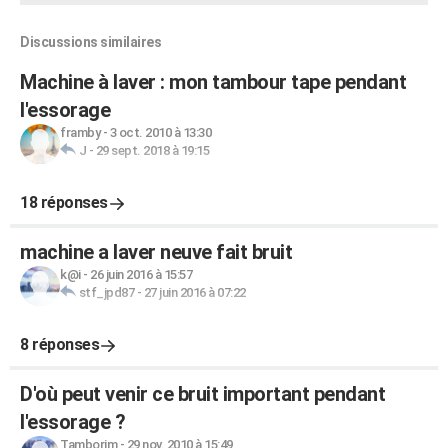
Discussions similaires
Machine à laver : mon tambour tape pendant
l'essorage
framby
-
3 oct. 2010 à 13:30
J
-
29 sept. 2018 à 19:15
18 réponses
machine a laver neuve fait bruit
k@i
-
26 juin 2016 à 15:57
stf_jpd87
-
27 juin 2016 à 07:22
8 réponses
D'où peut venir ce bruit important pendant
l'essorage ?
Tamborim
-
29 nov. 2010 à 15:49