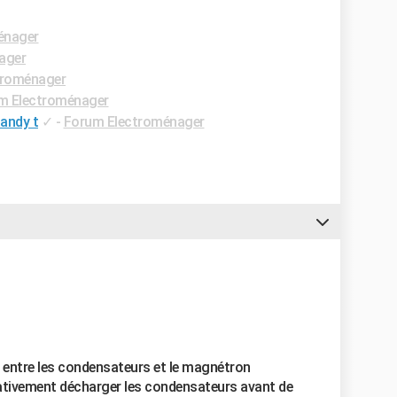
énager
ager
troménager
m Electroménager
Candy t
✓
-
Forum Electroménager
e entre les condensateurs et le magnétron
rativement décharger les condensateurs avant de