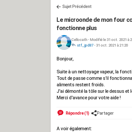
Sujet Précédent
Le microonde de mon four 
fonctionne plus
Cellocath
-
Modifié le 31 oct. 2021 à 
stf_jpd87
-
31 oct. 2021 à 21:20
Bonjour,
Suite à un nettoyage vapeur, la fonc
Tout de passe comme s'il fonctionnait
aliments restent froids.
J'ai démonté la tôle sur le dessus et l
Merci d'avance pour votre aide !
Répondre (1)
Partager
A voir également: