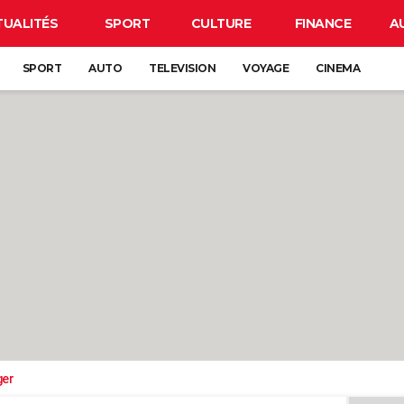
TUALITÉS
SPORT
CULTURE
FINANCE
A
SPORT
AUTO
TELEVISION
VOYAGE
CINEMA
ger