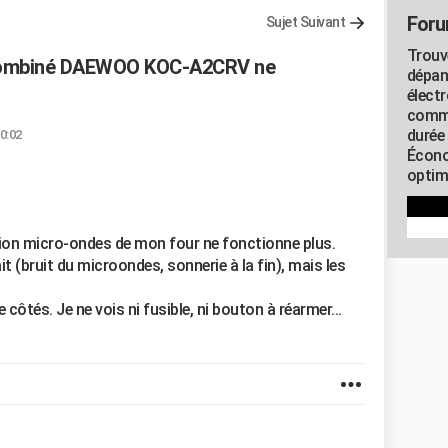
Foru
Sujet Suivant
Trouv
combiné DAEWOO KOC-A2CRV ne
dépan
élect
commu
durée
20:02
Écono
optimi
tion micro-ondes de mon four ne fonctionne plus.
 (bruit du microondes, sonnerie à la fin), mais les
e côtés. Je ne vois ni fusible, ni bouton à réarmer...