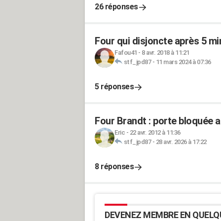
26 réponses
Four qui disjoncte après 5 m
Fafou41
-
8 avr. 2018 à 11:21
stf_jpd87
-
11 mars 2024 à 07:36
5 réponses
Four Brandt : porte bloquée a
Eric
-
22 avr. 2012 à 11:36
stf_jpd87
-
28 avr. 2026 à 17:22
8 réponses
DEVENEZ MEMBRE EN QUELQ