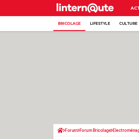
AC
BRICOLAGE
LIFESTYLE
CULTURE
Forum
Forum Bricolage
Electroména