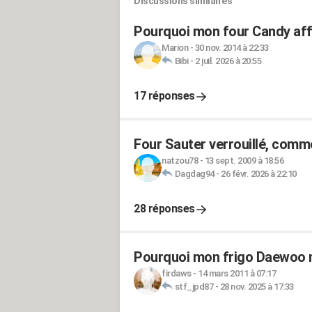
Discussions similaires
Pourquoi mon four Candy affi
Marion
-
30 nov. 2014 à 22:33
Bibi
-
2 juil. 2026 à 20:55
17 réponses
Four Sauter verrouillé, comm
natzou78
-
13 sept. 2009 à 18:56
Dagdag94
-
26 févr. 2026 à 22:10
28 réponses
Pourquoi mon frigo Daewoo ne
firdaws
-
14 mars 2011 à 07:17
stf_jpd87
-
28 nov. 2025 à 17:33