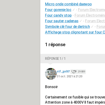
Micro onde combiné daewoo
Four gorenje loc
✓
-
Forum Electrom
Four candy stop
-
Forum Electromén
Four sauter cadenas
✓
-
Forum Elec
Symbole clé four de dietrich
✓
-
Foru
Affichage stop clignotant sur four 
1 réponse
RÉPONSE 1 / 1
stf_jpd87
29 889
31 oct. 2021 à 21:20
Bonsoir
Certainement ce fusible qui se trouv
Attention zone à 4000V Il faut impé